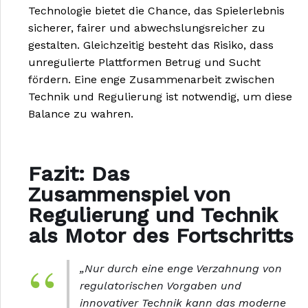
Technologie bietet die Chance, das Spielerlebnis
sicherer, fairer und abwechslungsreicher zu
gestalten. Gleichzeitig besteht das Risiko, dass
unregulierte Plattformen Betrug und Sucht
fördern. Eine enge Zusammenarbeit zwischen
Technik und Regulierung ist notwendig, um diese
Balance zu wahren.
Fazit: Das
Zusammenspiel von
Regulierung und Technik
als Motor des Fortschritts
„Nur durch eine enge Verzahnung von
regulatorischen Vorgaben und
innovativer Technik kann das moderne