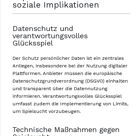
soziale Implikationen
Datenschutz und
verantwortungsvolles
Glücksspiel
Der Schutz persönlicher Daten ist ein zentrales
Anliegen, insbesondere bei der Nutzung digitaler
Plattformen. Anbieter müssen die europäische
Datenschutzgrundverordnung (DSGVO) einhalten
und transparent über die Datennutzung
informieren. Verantwortungsvolles Glücksspiel
umfasst zudem die Implementierung von Limits,
um Spielsucht vorzubeugen.
Technische Maßnahmen gegen