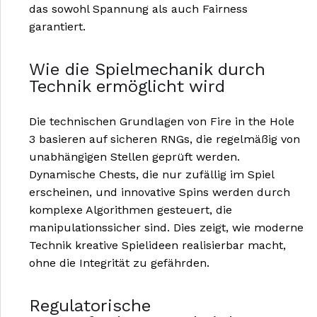
das sowohl Spannung als auch Fairness
garantiert.
Wie die Spielmechanik durch
Technik ermöglicht wird
Die technischen Grundlagen von Fire in the Hole
3 basieren auf sicheren RNGs, die regelmäßig von
unabhängigen Stellen geprüft werden.
Dynamische Chests, die nur zufällig im Spiel
erscheinen, und innovative Spins werden durch
komplexe Algorithmen gesteuert, die
manipulationssicher sind. Dies zeigt, wie moderne
Technik kreative Spielideen realisierbar macht,
ohne die Integrität zu gefährden.
Regulatorische