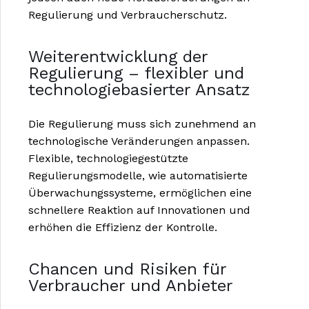
Regulierung und Verbraucherschutz.
Weiterentwicklung der
Regulierung – flexibler und
technologiebasierter Ansatz
Die Regulierung muss sich zunehmend an
technologische Veränderungen anpassen.
Flexible, technologiegestützte
Regulierungsmodelle, wie automatisierte
Überwachungssysteme, ermöglichen eine
schnellere Reaktion auf Innovationen und
erhöhen die Effizienz der Kontrolle.
Chancen und Risiken für
Verbraucher und Anbieter