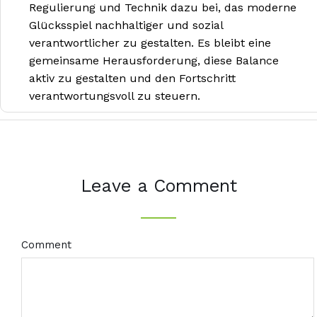
Regulierung und Technik dazu bei, das moderne
Glücksspiel nachhaltiger und sozial
verantwortlicher zu gestalten. Es bleibt eine
gemeinsame Herausforderung, diese Balance
aktiv zu gestalten und den Fortschritt
verantwortungsvoll zu steuern.
Leave a Comment
Comment