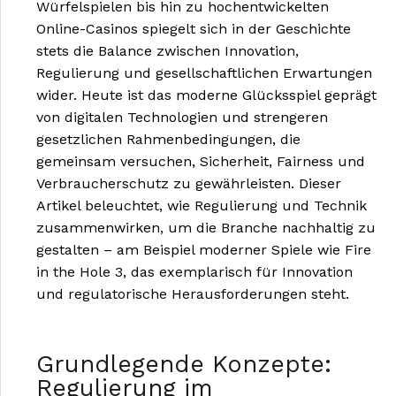
Würfelspielen bis hin zu hochentwickelten
Online-Casinos spiegelt sich in der Geschichte
stets die Balance zwischen Innovation,
Regulierung und gesellschaftlichen Erwartungen
wider. Heute ist das moderne Glücksspiel geprägt
von digitalen Technologien und strengeren
gesetzlichen Rahmenbedingungen, die
gemeinsam versuchen, Sicherheit, Fairness und
Verbraucherschutz zu gewährleisten. Dieser
Artikel beleuchtet, wie Regulierung und Technik
zusammenwirken, um die Branche nachhaltig zu
gestalten – am Beispiel moderner Spiele wie Fire
in the Hole 3, das exemplarisch für Innovation
und regulatorische Herausforderungen steht.
Grundlegende Konzepte:
Regulierung im