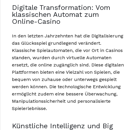
Digitale Transformation: Vom
klassischen Automat zum
Online-Casino
In den letzten Jahrzehnten hat die Digitalisierung
das Glücksspiel grundlegend verändert.
Klassische Spielautomaten, die vor Ort in Casinos
standen, wurden durch virtuelle Automaten
ersetzt, die online zugänglich sind. Diese digitalen
Plattformen bieten eine Vielzahl von Spielen, die
bequem von zuhause oder unterwegs gespielt
werden können. Die technologische Entwicklung
ermöglicht zudem eine bessere Überwachung,
Manipulationssicherheit und personalisierte
Spielerlebnisse.
Künstliche Intelligenz und Big