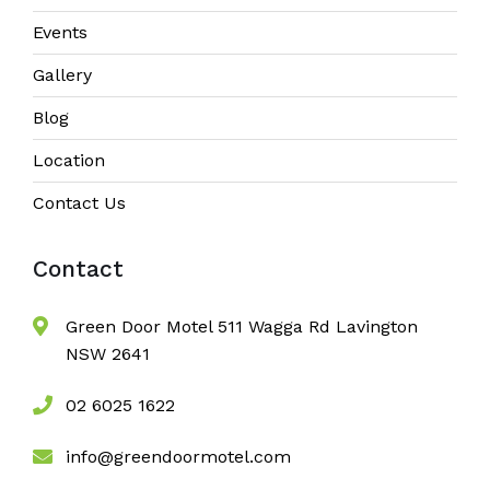
Events
Gallery
Blog
Location
Contact Us
Contact
Green Door Motel 511 Wagga Rd Lavington
NSW 2641
02 6025 1622
info@greendoormotel.com