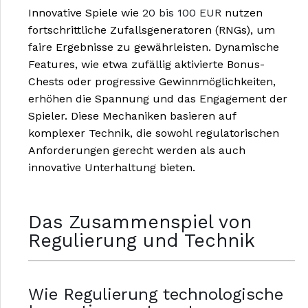
Innovative Spiele wie
20 bis 100 EUR
nutzen
fortschrittliche Zufallsgeneratoren (RNGs), um
faire Ergebnisse zu gewährleisten. Dynamische
Features, wie etwa zufällig aktivierte Bonus-
Chests oder progressive Gewinnmöglichkeiten,
erhöhen die Spannung und das Engagement der
Spieler. Diese Mechaniken basieren auf
komplexer Technik, die sowohl regulatorischen
Anforderungen gerecht werden als auch
innovative Unterhaltung bieten.
Das Zusammenspiel von
Regulierung und Technik
Wie Regulierung technologische