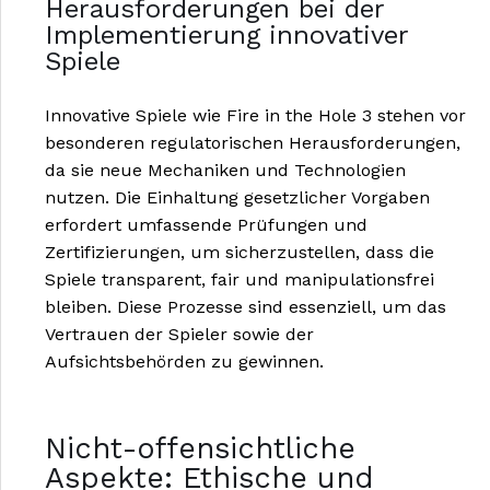
Herausforderungen bei der
Implementierung innovativer
Spiele
Innovative Spiele wie Fire in the Hole 3 stehen vor
besonderen regulatorischen Herausforderungen,
da sie neue Mechaniken und Technologien
nutzen. Die Einhaltung gesetzlicher Vorgaben
erfordert umfassende Prüfungen und
Zertifizierungen, um sicherzustellen, dass die
Spiele transparent, fair und manipulationsfrei
bleiben. Diese Prozesse sind essenziell, um das
Vertrauen der Spieler sowie der
Aufsichtsbehörden zu gewinnen.
Nicht-offensichtliche
Aspekte: Ethische und