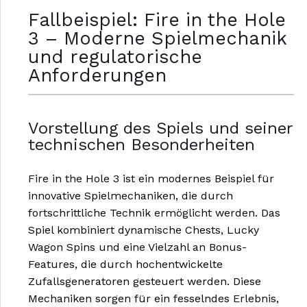
Fallbeispiel: Fire in the Hole
3 – Moderne Spielmechanik
und regulatorische
Anforderungen
Vorstellung des Spiels und seiner
technischen Besonderheiten
Fire in the Hole 3 ist ein modernes Beispiel für
innovative Spielmechaniken, die durch
fortschrittliche Technik ermöglicht werden. Das
Spiel kombiniert dynamische Chests, Lucky
Wagon Spins und eine Vielzahl an Bonus-
Features, die durch hochentwickelte
Zufallsgeneratoren gesteuert werden. Diese
Mechaniken sorgen für ein fesselndes Erlebnis,