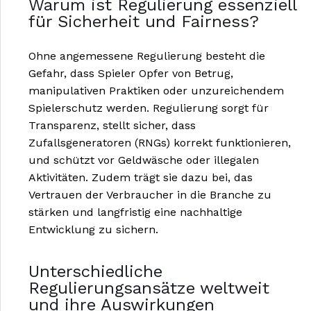
Warum ist Regulierung essenziell
für Sicherheit und Fairness?
Ohne angemessene Regulierung besteht die
Gefahr, dass Spieler Opfer von Betrug,
manipulativen Praktiken oder unzureichendem
Spielerschutz werden. Regulierung sorgt für
Transparenz, stellt sicher, dass
Zufallsgeneratoren (RNGs) korrekt funktionieren,
und schützt vor Geldwäsche oder illegalen
Aktivitäten. Zudem trägt sie dazu bei, das
Vertrauen der Verbraucher in die Branche zu
stärken und langfristig eine nachhaltige
Entwicklung zu sichern.
Unterschiedliche
Regulierungsansätze weltweit
und ihre Auswirkungen