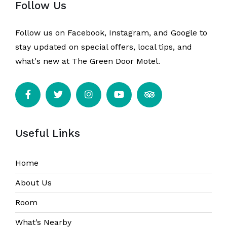
Follow Us
Follow us on Facebook, Instagram, and Google to
stay updated on special offers, local tips, and
what's new at The Green Door Motel.
Useful Links
Home
About Us
Room
What’s Nearby