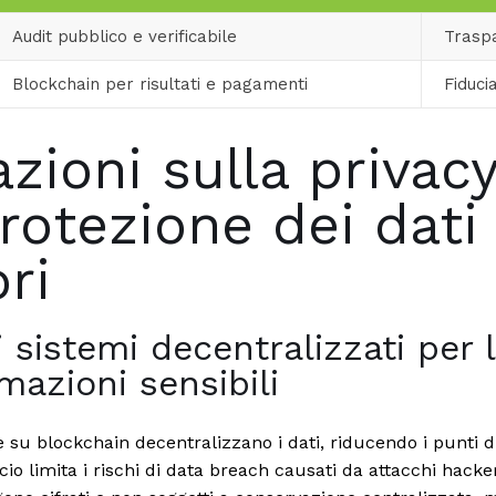
Audit pubblico e verificabile
Trasp
Blockchain per risultati e pagamenti
Fiduci
zioni sulla privac
protezione dei dati
ri
 sistemi decentralizzati per l
mazioni sensibili
 su blockchain decentralizzano i dati, riducendo i punti di
io limita i rischi di data breach causati da attacchi hacker o