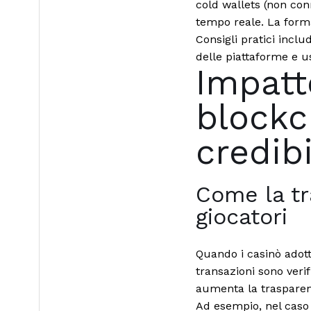
cold wallets (non conn
tempo reale. La formaz
Consigli pratici inclu
delle piattaforme e u
Impatt
blockc
credibi
Come la tr
giocatori
Quando i casinò adott
transazioni sono verif
aumenta la trasparenz
Ad esempio, nel caso