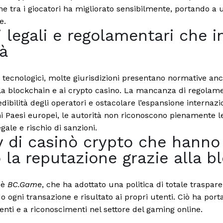
ione tra i giocatori ha migliorato sensibilmente, portando a
e.
i legali e regolamentari che 
tà
 tecnologici, molte giurisdizioni presentano normative anc
alla blockchain e ai crypto casino. La mancanza di regolame
ibilità degli operatori e ostacolare l’espansione internazi
i Paesi europei, le autorità non riconoscono pienamente le
ale e rischio di sanzioni.
 di casinò crypto che hanno
la reputazione grazie alla b
 è
BC.Game
, che ha adottato una politica di totale traspa
 ogni transazione e risultato ai propri utenti. Ciò ha port
enti e a riconoscimenti nel settore del gaming online.