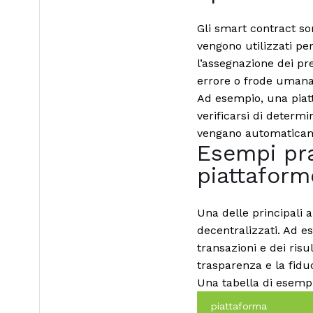
Gli smart contract s
vengono utilizzati per
l’assegnazione dei pre
errore o frode umana
Ad esempio, una piatt
verificarsi di determi
vengano automaticamen
Esempi prat
piattaform
Una delle principali a
decentralizzati. Ad 
transazioni e dei risul
trasparenza e la fiduc
Una tabella di esemp
piattaforma