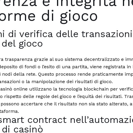
renza e integrità n
forme di gioco
 di verifica delle transazioni
 del gioco
ra trasparenza grazie al suo sistema decentralizzato e im
posito di fondi o l’esito di una partita, viene registrata in 
ai nodi della rete. Questo processo rende praticamente imp
ransazioni o la manipolazione dei risultati di gioco.
asinò online utilizzano la tecnologia blockchain per verif
o rispetto delle regole del gioco e l’equità dei risultati. Tra
ori possono accertare che il risultato non sia stato alterato
ttaforma.
smart contract nell’automazi
 di casinò