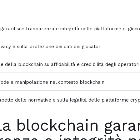
garantisce trasparenza e integrità nelle piattaforme di gioco
ivacy e sulla protezione dei dati dei giocatori
 della blockchain su affidabilità e credibilità degli operatori
i frode e manipolazione nel contesto blockchain
ispetto delle normative e sulla legalità delle piattaforme cry
a blockchain gara