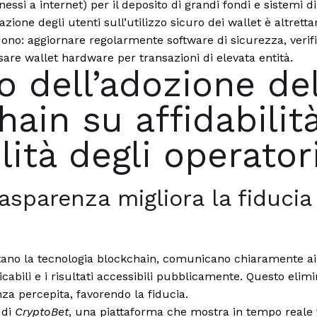
essi a internet) per il deposito di grandi fondi e sistemi d
ione degli utenti sull’utilizzo sicuro dei wallet è altretta
dono: aggiornare regolarmente software di sicurezza, verifi
sare wallet hardware per transazioni di elevata entità.
o dell’adozione del
hain su affidabilit
lità degli operator
asparenza migliora la fiducia
ano la tecnologia blockchain, comunicano chiaramente ai 
icabili e i risultati accessibili pubblicamente. Questo elimi
a percepita, favorendo la fiducia.
 di
CryptoBet
, una piattaforma che mostra in tempo reale t