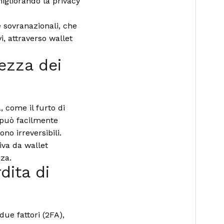
migliorando la privacy
 sovranazionali, che
i, attraverso wallet
rezza dei
, come il furto di
, può facilmente
no irreversibili.
iva da wallet
za.
dita di
due fattori (2FA),