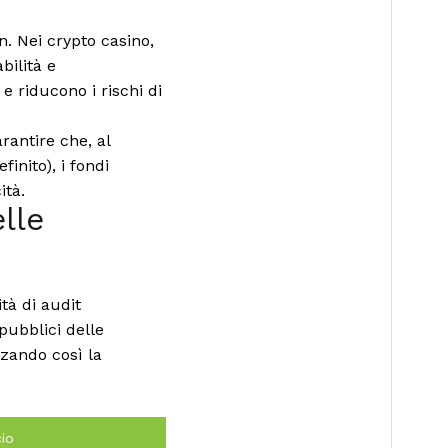
. Nei crypto casino,
bilità e
e riducono i rischi di
rantire che, al
inito), i fondi
ità.
elle
tà di audit
pubblici delle
orzando così la
cio