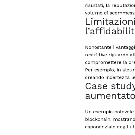
risultati, la reputaz
volume di scommess
Limitazion
l’affidabili
Nonostante i vantaggi
restrittive riguardo 
compromettere la cred
Per esempio, in alcun
creando incertezza leg
Case study
aumentato 
Un esempio notevole
blockchain, mostrando
esponenziale degli ut