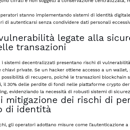
gono cifrati e non soggetti a conservazione centralizzata, 
peratori stanno implementando sistemi di identità digitale
i di autenticarsi senza condividere dati personali eccessiv
vulnerabilità legate alla sicu
elle transazioni
 i sistemi decentralizzati presentano rischi di vulnerabilità
e chiavi private. Se un hacker ottiene accesso a un wallet
 possibilità di recupero, poiché le transazioni blockchain so
, il 30% delle perdite di fondi nelle piattaforme crypto der
g, evidenziando la necessità di robusti sistemi di sicurez
i mitigazione dei rischi di per
o di identità
chi, gli operatori adottano misure come l’autenticazione a 