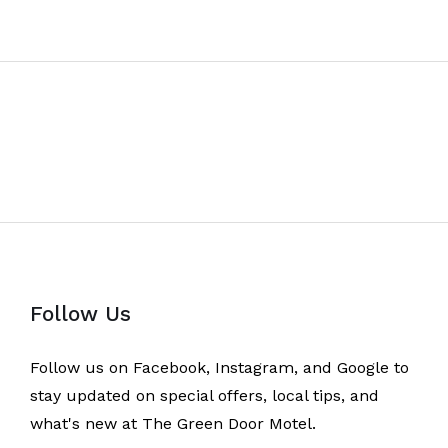
Follow Us
Follow us on Facebook, Instagram, and Google to
stay updated on special offers, local tips, and
what's new at The Green Door Motel.