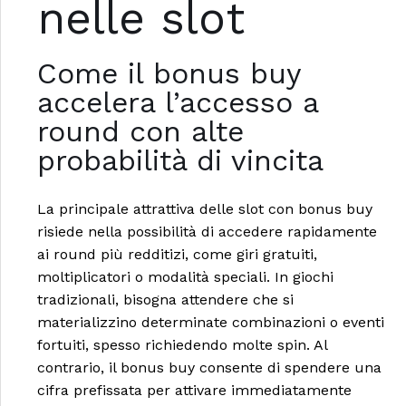
nelle slot
Come il bonus buy
accelera l’accesso a
round con alte
probabilità di vincita
La principale attrattiva delle slot con bonus buy
risiede nella possibilità di accedere rapidamente
ai round più redditizi, come giri gratuiti,
moltiplicatori o modalità speciali. In giochi
tradizionali, bisogna attendere che si
materializzino determinate combinazioni o eventi
fortuiti, spesso richiedendo molte spin. Al
contrario, il bonus buy consente di spendere una
cifra prefissata per attivare immediatamente