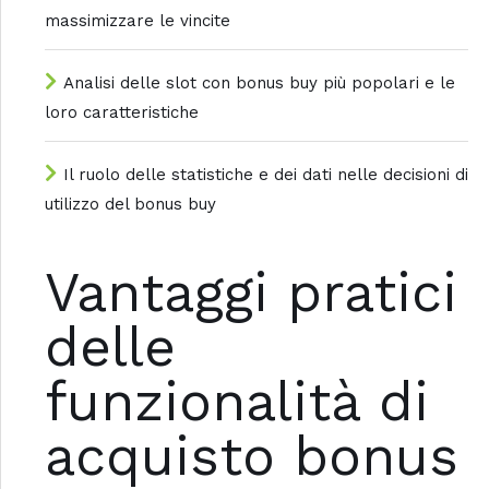
massimizzare le vincite
Analisi delle slot con bonus buy più popolari e le
loro caratteristiche
Il ruolo delle statistiche e dei dati nelle decisioni di
utilizzo del bonus buy
Vantaggi pratici
delle
funzionalità di
acquisto bonus