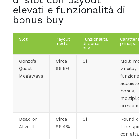
di slot con payout
elevati e funzionalità di
bonus buy
Slot
Payout
Funzionalità
Caratteri
medio
di bonus
principali
buy
Gonzo’s
Circa
Sì
Molti mo
Quest
96.5%
vincita,
Megaways
funzione
acquisto
bonus,
moltipli
crescent
Dead or
Circa
Sì
Round d
Alive II
96.4%
free spi
con alta