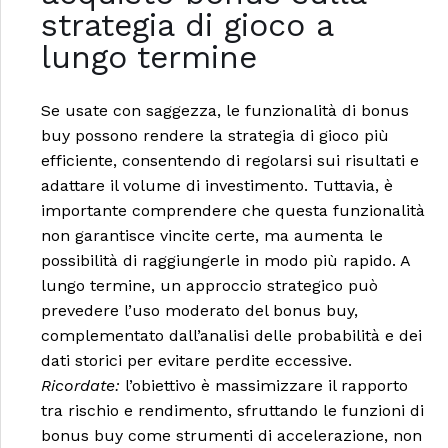
strategia di gioco a
lungo termine
Se usate con saggezza, le funzionalità di bonus
buy possono rendere la strategia di gioco più
efficiente, consentendo di regolarsi sui risultati e
adattare il volume di investimento. Tuttavia, è
importante comprendere che questa funzionalità
non garantisce vincite certe, ma aumenta le
possibilità di raggiungerle in modo più rapido. A
lungo termine, un approccio strategico può
prevedere l’uso moderato del bonus buy,
complementato dall’analisi delle probabilità e dei
dati storici per evitare perdite eccessive.
Ricordate:
l’obiettivo è massimizzare il rapporto
tra rischio e rendimento, sfruttando le funzioni di
bonus buy come strumenti di accelerazione, non