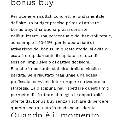
bonus buy
Per ottenere risultati concreti, è fondamentale
definire un budget preciso prima di attivare il
bonus buy. Una buona prassi consiste
nell’utilizzare una percentuale del bankroll totale,
ad esempio il 10-15%, per le operazioni di
attivazione dei bonus. In questo modo, si evita di
esaurire rapidamente il capitale a causa di
sessioni impulsive o di cattive decisioni.
È anche importante stabilire limiti di vincita e
perdita. Se il risultato raggiunge una soglia
prefissata, conviene interrompere o rivedere la
strategia. La disciplina nel rispettare questi limiti
permette di sfruttare al meglio le opportunità
offerte dal bonus buy senza rischiare di perdere
quanto accumulato in modo sconsiderato.
Quando è il momento