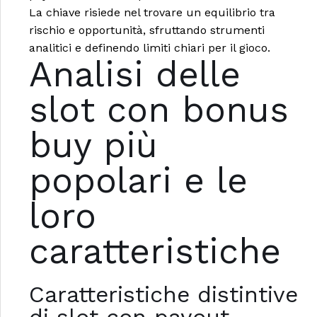
La chiave risiede nel trovare un equilibrio tra
rischio e opportunità, sfruttando strumenti
analitici e definendo limiti chiari per il gioco.
Analisi delle
slot con bonus
buy più
popolari e le
loro
caratteristiche
Caratteristiche distintive