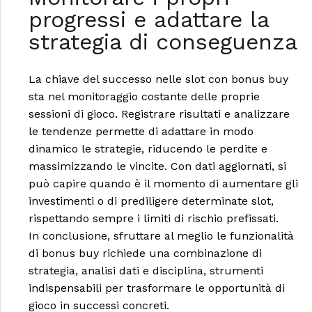
progressi e adattare la
strategia di conseguenza
La chiave del successo nelle slot con bonus buy
sta nel monitoraggio costante delle proprie
sessioni di gioco. Registrare risultati e analizzare
le tendenze permette di adattare in modo
dinamico le strategie, riducendo le perdite e
massimizzando le vincite. Con dati aggiornati, si
può capire quando è il momento di aumentare gli
investimenti o di prediligere determinate slot,
rispettando sempre i limiti di rischio prefissati.
In conclusione, sfruttare al meglio le funzionalità
di bonus buy richiede una combinazione di
strategia, analisi dati e disciplina, strumenti
indispensabili per trasformare le opportunità di
gioco in successi concreti.