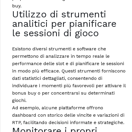
buy.
Utilizzo di strumenti
analitici per pianificare
le sessioni di gioco
Esistono diversi strumenti e software che
permettono di analizzare in tempo reale le
performance delle slot e di pianificare le sessioni
in modo più efficace. Questi strumenti forniscono
dati statistici dettagliati, consentendo di
individuare i momenti più favorevoli per attivare il
bonus buy o per concentrarsi su determinati
giochi.
Ad esempio, alcune piattaforme offrono
dashboard con storico delle vincite e variazioni di
RTP, facilitando decisioni informate e strategiche.
Monitorare i propri