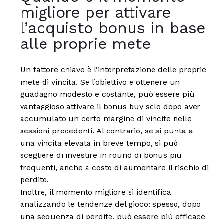
migliore per attivare
l’acquisto bonus in base
alle proprie mete
Un fattore chiave è l’interpretazione delle proprie
mete di vincita. Se l’obiettivo è ottenere un
guadagno modesto e costante, può essere più
vantaggioso attivare il bonus buy solo dopo aver
accumulato un certo margine di vincite nelle
sessioni precedenti. Al contrario, se si punta a
una vincita elevata in breve tempo, si può
scegliere di investire in round di bonus più
frequenti, anche a costo di aumentare il rischio di
perdite.
Inoltre, il momento migliore si identifica
analizzando le tendenze del gioco: spesso, dopo
una sequenza di perdite, può essere più efficace