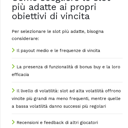
più adatte ai propri
obiettivi di vincita
Per selezionare le slot più adatte, bisogna
considerare:
Il payout medio e le frequenze di vincita
La presenza di funzionalità di bonus buy e la loro
efficacia
Il livello di volatilità: slot ad alta volatilità offrono
vincite più grandi ma meno frequenti, mentre quelle
a bassa volatilità danno successi più regolari
Recensioni e feedback di altri giocatori