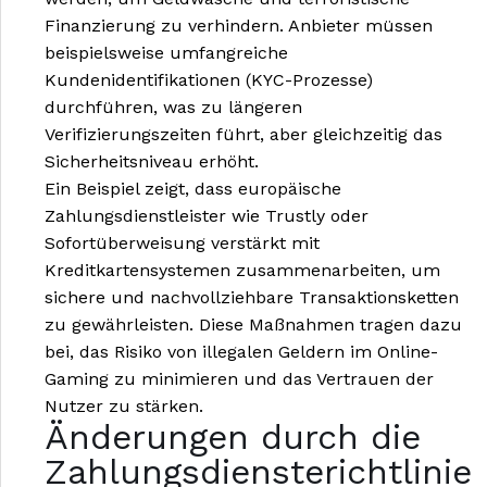
Finanzierung zu verhindern. Anbieter müssen
beispielsweise umfangreiche
Kundenidentifikationen (KYC-Prozesse)
durchführen, was zu längeren
Verifizierungszeiten führt, aber gleichzeitig das
Sicherheitsniveau erhöht.
Ein Beispiel zeigt, dass europäische
Zahlungsdienstleister wie Trustly oder
Sofortüberweisung verstärkt mit
Kreditkartensystemen zusammenarbeiten, um
sichere und nachvollziehbare Transaktionsketten
zu gewährleisten. Diese Maßnahmen tragen dazu
bei, das Risiko von illegalen Geldern im Online-
Gaming zu minimieren und das Vertrauen der
Nutzer zu stärken.
Änderungen durch die
Zahlungsdiensterichtlinie