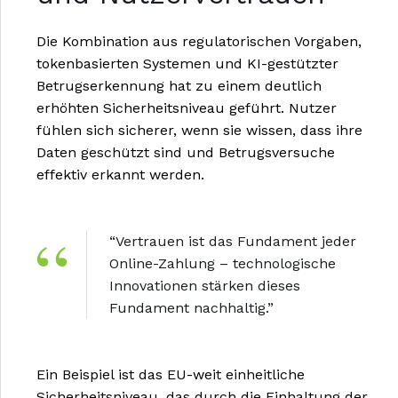
Die Kombination aus regulatorischen Vorgaben,
tokenbasierten Systemen und KI-gestützter
Betrugserkennung hat zu einem deutlich
erhöhten Sicherheitsniveau geführt. Nutzer
fühlen sich sicherer, wenn sie wissen, dass ihre
Daten geschützt sind und Betrugsversuche
effektiv erkannt werden.
“Vertrauen ist das Fundament jeder
Online-Zahlung – technologische
Innovationen stärken dieses
Fundament nachhaltig.”
Ein Beispiel ist das EU-weit einheitliche
Sicherheitsniveau, das durch die Einhaltung der