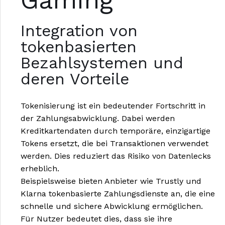
Integration von
tokenbasierten
Bezahlsystemen und
deren Vorteile
Tokenisierung ist ein bedeutender Fortschritt in
der Zahlungsabwicklung. Dabei werden
Kreditkartendaten durch temporäre, einzigartige
Tokens ersetzt, die bei Transaktionen verwendet
werden. Dies reduziert das Risiko von Datenlecks
erheblich.
Beispielsweise bieten Anbieter wie Trustly und
Klarna tokenbasierte Zahlungsdienste an, die eine
schnelle und sichere Abwicklung ermöglichen.
Für Nutzer bedeutet dies, dass sie ihre