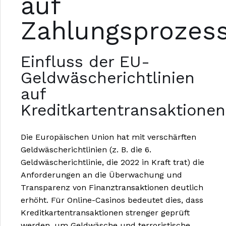
auf
Zahlungsprozes
Einfluss der EU-
Geldwäscherichtlinien
auf
Kreditkartentransaktionen
Die Europäischen Union hat mit verschärften
Geldwäscherichtlinien (z. B. die 6.
Geldwäscherichtlinie, die 2022 in Kraft trat) die
Anforderungen an die Überwachung und
Transparenz von Finanztransaktionen deutlich
erhöht. Für Online-Casinos bedeutet dies, dass
Kreditkartentransaktionen strenger geprüft
werden, um Geldwäsche und terroristische