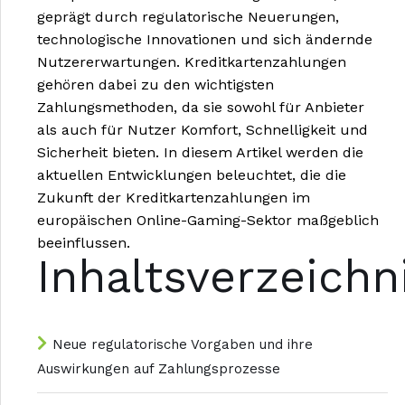
geprägt durch regulatorische Neuerungen,
technologische Innovationen und sich ändernde
Nutzererwartungen. Kreditkartenzahlungen
gehören dabei zu den wichtigsten
Zahlungsmethoden, da sie sowohl für Anbieter
als auch für Nutzer Komfort, Schnelligkeit und
Sicherheit bieten. In diesem Artikel werden die
aktuellen Entwicklungen beleuchtet, die die
Zukunft der Kreditkartenzahlungen im
europäischen Online-Gaming-Sektor maßgeblich
beeinflussen.
Inhaltsverzeichn
Neue regulatorische Vorgaben und ihre
Auswirkungen auf Zahlungsprozesse