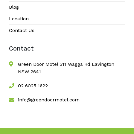
Blog
Location
Contact Us
Contact
Green Door Motel 511 Wagga Rd Lavington
NSW 2641
02 6025 1622
info@greendoormotel.com