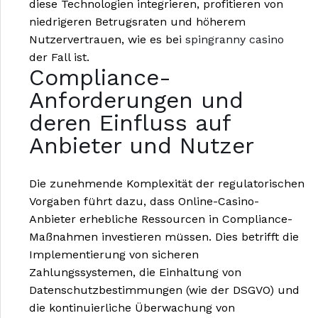
diese Technologien integrieren, profitieren von
niedrigeren Betrugsraten und höherem
Nutzervertrauen, wie es bei
spingranny casino
der Fall ist.
Compliance-
Anforderungen und
deren Einfluss auf
Anbieter und Nutzer
Die zunehmende Komplexität der regulatorischen
Vorgaben führt dazu, dass Online-Casino-
Anbieter erhebliche Ressourcen in Compliance-
Maßnahmen investieren müssen. Dies betrifft die
Implementierung von sicheren
Zahlungssystemen, die Einhaltung von
Datenschutzbestimmungen (wie der DSGVO) und
die kontinuierliche Überwachung von