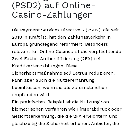
(PSD2) auf Online-
Casino-Zahlungen
Die Payment Services Directive 2 (PSD2), die seit
2018 in Kraft ist, hat den Zahlungsverkehr in
Europa grundlegend reformiert. Besonders
relevant für Online-Casinos ist die verpflichtende
Zwei-Faktor-Authentifizierung (2FA) bei
Kreditkartenzahlungen. Diese
Sicherheitsmaßnahme soll Betrug reduzieren,
kann aber auch die Nutzererfahrung
beeinflussen, wenn sie als zu umständlich
empfunden wird.
Ein praktisches Beispiel ist die Nutzung von
biometrischen Verfahren wie Fingerabdruck oder
Gesichtserkennung, die die 2FA erleichtern und
gleichzeitig die Sicherheit erhöhen. Anbieter, die