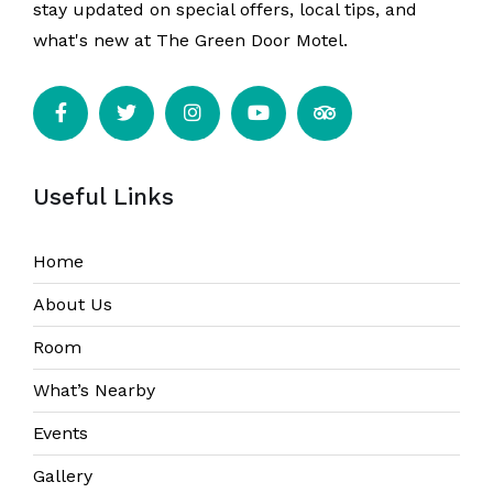
stay updated on special offers, local tips, and
what's new at The Green Door Motel.
Useful Links
Home
About Us
Room
What’s Nearby
Events
Gallery