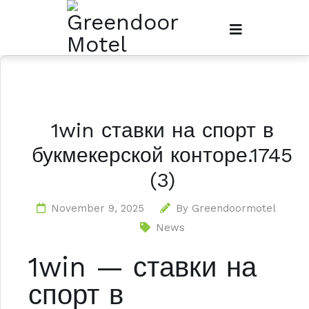
1win ставки на спорт в
букмекерской конторе.1745
(3)
November 9, 2025
By
Greendoormotel
News
1win — ставки на
спорт в