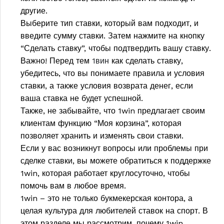
другие.
Выберите тип ставки, который вам подходит, и
введите сумму ставки. Затем нажмите на кнопку
“Сделать ставку”, чтобы подтвердить вашу ставку.
Важно! Перед тем
1вин
как сделать ставку,
убедитесь, что вы понимаете правила и условия
ставки, а также условия возврата денег, если
ваша ставка не будет успешной.
Также, не забывайте, что 1win предлагает своим
клиентам функцию “Моя корзина”, которая
позволяет хранить и изменять свои ставки.
Если у вас возникнут вопросы или проблемы при
сделке ставки, вы можете обратиться к поддержке
1win, которая работает круглосуточно, чтобы
помочь вам в любое время.
1win – это не только букмекерская контора, а
целая культура для любителей ставок на спорт. В
этом разделе мы рассмотрим, почему 1win