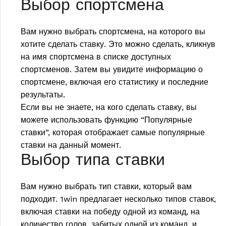
Выбор спортсмена
Вам нужно выбрать спортсмена, на которого вы
хотите сделать ставку. Это можно сделать, кликнув
на имя спортсмена в списке доступных
спортсменов. Затем вы увидите информацию о
спортсмене, включая его статистику и последние
результаты.
Если вы не знаете, на кого сделать ставку, вы
можете использовать функцию “Популярные
ставки”, которая отображает самые популярные
ставки на данный момент.
Выбор типа ставки
Вам нужно выбрать тип ставки, который вам
подходит. 1win предлагает несколько типов ставок,
включая ставки на победу одной из команд, на
количество голов, забитых одной из команд, и