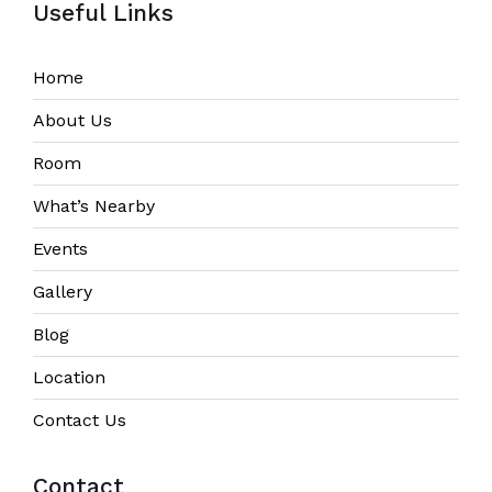
Useful Links
Home
About Us
Room
What’s Nearby
Events
Gallery
Blog
Location
Contact Us
Contact