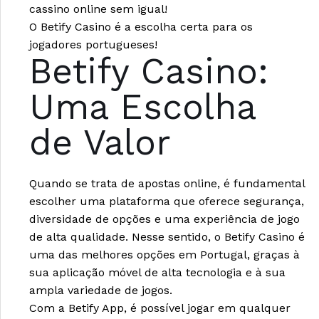
cassino online sem igual!
O Betify Casino é a escolha certa para os
jogadores portugueses!
Betify Casino:
Uma Escolha
de Valor
Quando se trata de apostas online, é fundamental
escolher uma plataforma que oferece segurança,
diversidade de opções e uma experiência de jogo
de alta qualidade. Nesse sentido, o Betify Casino é
uma das melhores opções em Portugal, graças à
sua aplicação móvel de alta tecnologia e à sua
ampla variedade de jogos.
Com a Betify App, é possível jogar em qualquer