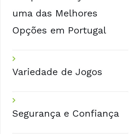
uma das Melhores
Opções em Portugal
Variedade de Jogos
Segurança e Confiança