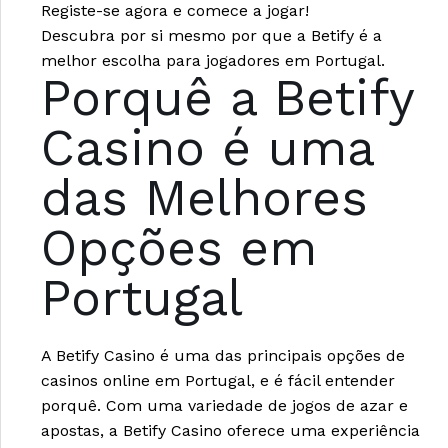
Registe-se agora e comece a jogar!
Descubra por si mesmo por que a Betify é a
melhor escolha para jogadores em Portugal.
Porquê a Betify
Casino é uma
das Melhores
Opções em
Portugal
A Betify Casino é uma das principais opções de
casinos online em Portugal, e é fácil entender
porquê. Com uma variedade de jogos de azar e
apostas, a Betify Casino oferece uma experiência