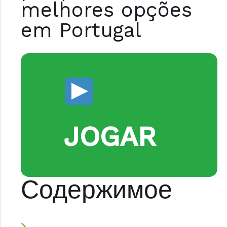
melhores opções
em Portugal
JOGAR
Содержимое