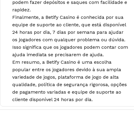
podem fazer depósitos e saques com facilidade e
rapidez.
Finalmente, a Betify Casino é conhecida por sua
equipe de suporte ao cliente, que está disponível
24 horas por dia, 7 dias por semana para ajudar
os jogadores com qualquer problema ou dúvida.
Isso significa que os jogadores podem contar com
ajuda imediata se precisarem de ajuda.
Em resumo, a Betify Casino é uma escolha
popular entre os jogadores devido à sua ampla
variedade de jogos, plataforma de jogo de alta
qualidade, política de segurança rigorosa, opções
de pagamento variadas e equipe de suporte ao
cliente disponível 24 horas por dia.