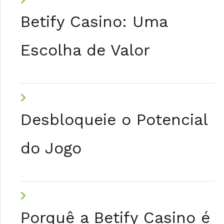
Betify Casino: Uma
Escolha de Valor
Desbloqueie o Potencial
do Jogo
Porquê a Betify Casino é