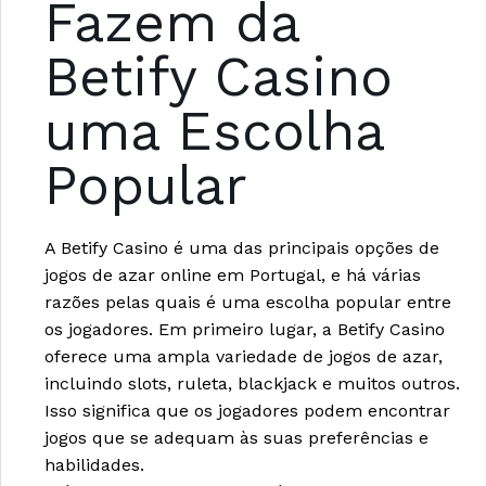
Fazem da
Betify Casino
uma Escolha
Popular
A Betify Casino é uma das principais opções de
jogos de azar online em Portugal, e há várias
razões pelas quais é uma escolha popular entre
os jogadores. Em primeiro lugar, a Betify Casino
oferece uma ampla variedade de jogos de azar,
incluindo slots, ruleta, blackjack e muitos outros.
Isso significa que os jogadores podem encontrar
jogos que se adequam às suas preferências e
habilidades.