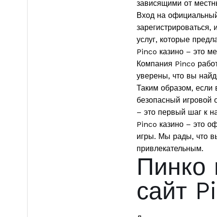
зависящими от местн
Вход на официальный 
зарегистрироваться, 
услуг, которые предл
Pinco казино – это ме
Компания Pinco работ
уверены, что вы найд
Таким образом, если 
безопасный игровой о
– это первый шаг к н
Pinco казино – это о
игры. Мы рады, что в
привлекательным.
Пинко
сайт P