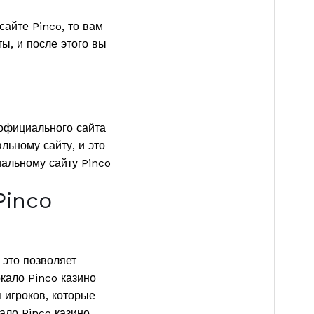
сайте Pinco, то вам
ы, и после этого вы
 официального сайта
льному сайту, и это
иальному сайту Pinco
Pinco
 это позволяет
ркало Pinco казино
 игроков, которые
кало Pinco казино