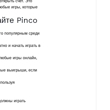
открыть счет. Это
любые игры, которые
йте Pinco
его популярным среди
тно и начать играть в
 любые игры онлайн,
ные выигрыши, если
спользуя
должны играть