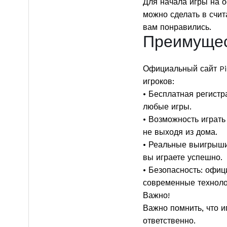
Для начала игры на о
можно сделать в счит
вам понравились.
Преимущес
Официальный сайт Pi
игроков:
• Бесплатная регистр
любые игры.
• Возможность играть
не выходя из дома.
• Реальные выигрыши
вы играете успешно.
• Безопасность: офиц
современные техноло
Важно!
Важно помнить, что и
ответственно.