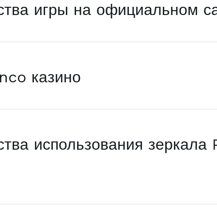
тва игры на официальном са
inco казино
тва использования зеркала 