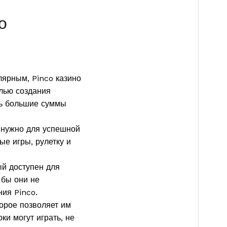
о
лярным, Pinco казино
елью создания
ть большие суммы
м нужно для успешной
ые игры, рулетку и
ый доступен для
е бы они не
ния Pinco.
торое позволяет им
ки могут играть, не