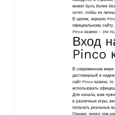
может быть более без
хотят, чтобы их лич
В целом, зеркало Pinc
официальному сайту. 
Pinco казино – это то
Вход н
Pinco 
В современном мире и
достоверный и надеж
сайт Pinco казино, т
использовать официал
Для начала, вам нужн
в различные игры, вк
получать реальные в
Однако, перед тем ка