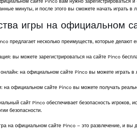
фициальном сайте Pinco вам нужно зарегистрироваться и 
анные минуты, и после этого вы сможете начать играть в 
тва игры на официальном са
nco предлагает несколько преимуществ, которые делают 
ация: вы можете зарегистрироваться на сайте Pinco беспла
 онлайн: на официальном сайте Pinco вы можете играть в
: на официальном сайте Pinco вы можете получать реаль
иальный сайт Pinco обеспечивает безопасность игроков, и
гии безопасности.
гра на официальном сайте Pinco – это развлечение, и вы 