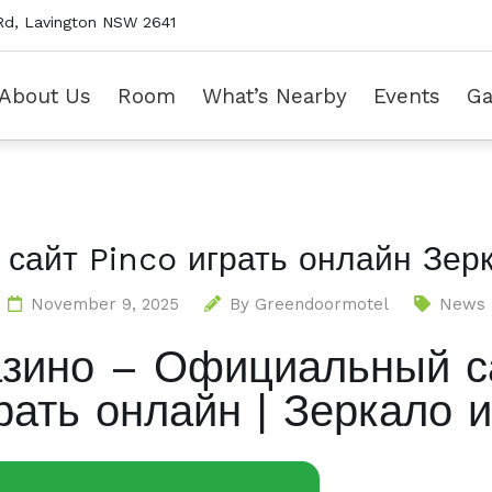
Rd, Lavington NSW 2641
About Us
Room
What’s Nearby
Events
Ga
айт Pinco играть онлайн Зерк
November 9, 2025
By
Greendoormotel
News
азино – Официальный с
рать онлайн | Зеркало и