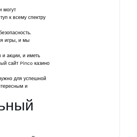
и могут
туп к всему спектру
безопасность.
я игры, и мы
 и акции, и иметь
ый сайт Pinco казино
 нужно для успешной
нтересным и
ьный