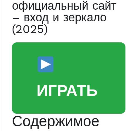
официальный сайт
– вход и зеркало
(2025)
ИГРАТЬ
Содержимое