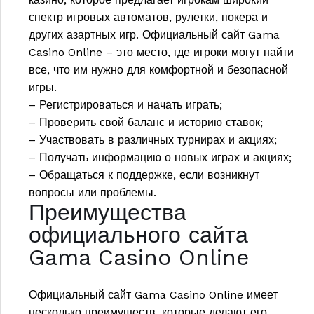
спектр игровых автоматов, рулетки, покера и
других азартных игр. Официальный сайт Gama
Casino Online – это место, где игроки могут найти
все, что им нужно для комфортной и безопасной
игры.
– Регистрироваться и начать играть;
– Проверить свой баланс и историю ставок;
– Участвовать в различных турнирах и акциях;
– Получать информацию о новых играх и акциях;
– Обращаться к поддержке, если возникнут
вопросы или проблемы.
Преимущества
официального сайта
Gama Casino Online
Официальный сайт Gama Casino Online имеет
несколько преимуществ, которые делают его