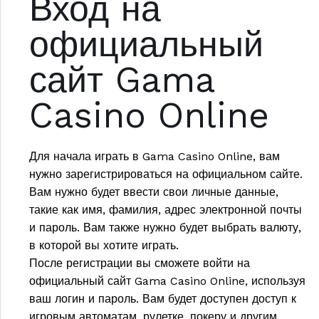
Вход на
официальный
сайт Gama
Casino Online
Для начала играть в Gama Casino Online, вам
нужно зарегистрироваться на официальном сайте.
Вам нужно будет ввести свои личные данные,
такие как имя, фамилия, адрес электронной почты
и пароль. Вам также нужно будет выбрать валюту,
в которой вы хотите играть.
После регистрации вы сможете войти на
официальный сайт Gama Casino Online, используя
ваш логин и пароль. Вам будет доступен доступ к
игровым автоматам, рулетке, покеру и другим