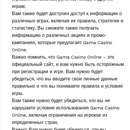
играм.
Вам также будет доступен доступ к информации о
различных играх, включая их правила, стратегии и
статистику. Вы сможете также получать
информацию о различных акциях и промо-
кампаниях, которые предлагает Gama Casino
Online.
Важно помнить, что Gama Casino Online – это
официальный сайт, и вам нужно быть осторожным
при регистрации и игре. Вам нужно будет
убедиться, что вы вводите свои личные данные
правильно и что вы понимаете правила и условия
игры.
Вам также нужно будет убедиться, что вы не
нарушаете условия использования Gama Casino
Online, включая ограничения на игроков из
определенных стран.
Важно! Вам нужно будет убедиться, что вы