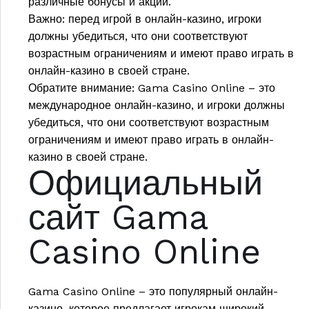
различные бонусы и акции.
Важно: перед игрой в онлайн-казино, игроки
должны убедиться, что они соответствуют
возрастным ограничениям и имеют право играть в
онлайн-казино в своей стране.
Обратите внимание: Gama Casino Online – это
международное онлайн-казино, и игроки должны
убедиться, что они соответствуют возрастным
ограничениям и имеют право играть в онлайн-
казино в своей стране.
Официальный
сайт Gama
Casino Online
Gama Casino Online – это популярный онлайн-
казино, которое предлагает игрокам широкий