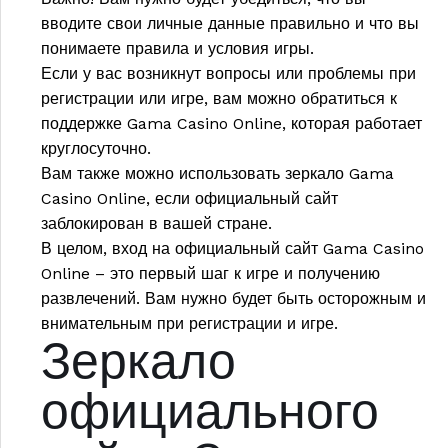
вводите свои личные данные правильно и что вы
понимаете правила и условия игры.
Если у вас возникнут вопросы или проблемы при
регистрации или игре, вам можно обратиться к
поддержке Gama Casino Online, которая работает
круглосуточно.
Вам также можно использовать зеркало Gama
Casino Online, если официальный сайт
заблокирован в вашей стране.
В целом, вход на официальный сайт Gama Casino
Online – это первый шаг к игре и получению
развлечений. Вам нужно будет быть осторожным и
внимательным при регистрации и игре.
Зеркало
официального