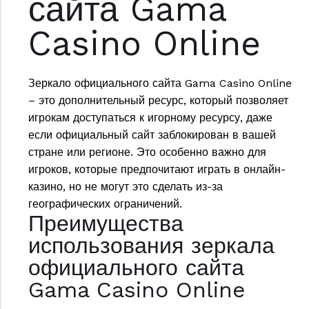
сайта Gama
Casino Online
Зеркало официального сайта Gama Casino Online
– это дополнительный ресурс, который позволяет
игрокам доступаться к игорному ресурсу, даже
если официальный сайт заблокирован в вашей
стране или регионе. Это особенно важно для
игроков, которые предпочитают играть в онлайн-
казино, но не могут это сделать из-за
географических ограничений.
Преимущества
использования зеркала
официального сайта
Gama Casino Online