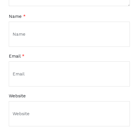
Name
*
Email
*
Website