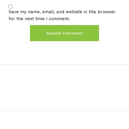
Save my name, email, and website in this browser
for the next time I comment.