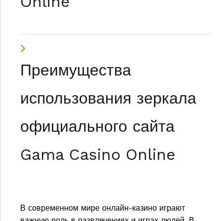
Online
Преимущества
использования зеркала
официального сайта
Gama Casino Online
В современном мире онлайн-казино играют
важную роль в развлечениях и играх людей. В