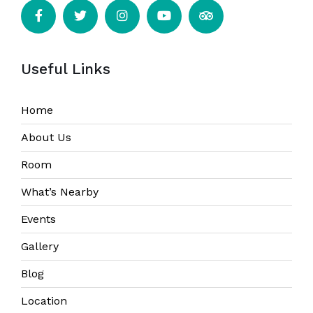
Useful Links
Home
About Us
Room
What’s Nearby
Events
Gallery
Blog
Location