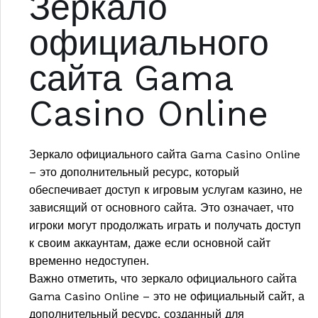
Зеркало
официального
сайта Gama
Casino Online
Зеркало официального сайта Gama Casino Online
– это дополнительный ресурс, который
обеспечивает доступ к игровым услугам казино, не
зависящий от основного сайта. Это означает, что
игроки могут продолжать играть и получать доступ
к своим аккаунтам, даже если основной сайт
временно недоступен.
Важно отметить, что зеркало официального сайта
Gama Casino Online – это не официальный сайт, а
дополнительный ресурс, созданный для