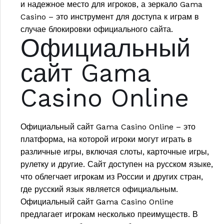
и надежное место для игроков, а зеркало Gama
Casino – это инструмент для доступа к играм в
случае блокировки официального сайта.
Официальный
сайт Gama
Casino Online
Официальный сайт Gama Casino Online – это
платформа, на которой игроки могут играть в
различные игры, включая слоты, карточные игры,
рулетку и другие. Сайт доступен на русском языке,
что облегчает игрокам из России и других стран,
где русский язык является официальным.
Официальный сайт Gama Casino Online
предлагает игрокам несколько преимуществ. В