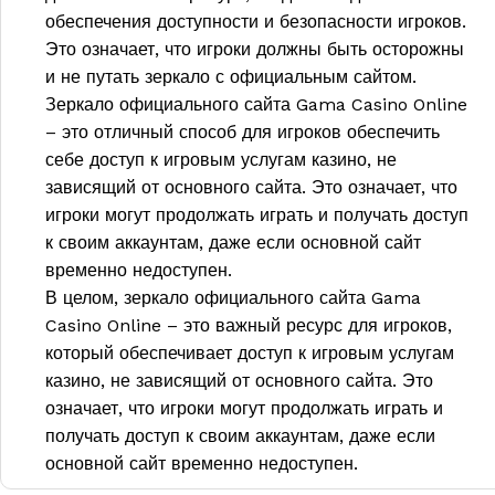
обеспечения доступности и безопасности игроков.
Это означает, что игроки должны быть осторожны
и не путать зеркало с официальным сайтом.
Зеркало официального сайта Gama Casino Online
– это отличный способ для игроков обеспечить
себе доступ к игровым услугам казино, не
зависящий от основного сайта. Это означает, что
игроки могут продолжать играть и получать доступ
к своим аккаунтам, даже если основной сайт
временно недоступен.
В целом, зеркало официального сайта Gama
Casino Online – это важный ресурс для игроков,
который обеспечивает доступ к игровым услугам
казино, не зависящий от основного сайта. Это
означает, что игроки могут продолжать играть и
получать доступ к своим аккаунтам, даже если
основной сайт временно недоступен.