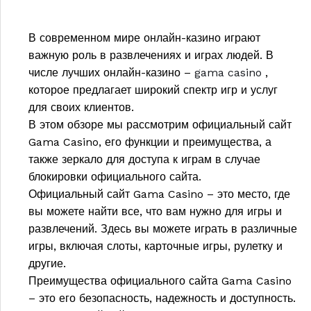
В современном мире онлайн-казино играют
важную роль в развлечениях и играх людей. В
числе лучших онлайн-казино –
gama casino
,
которое предлагает широкий спектр игр и услуг
для своих клиентов.
В этом обзоре мы рассмотрим официальный сайт
Gama Casino, его функции и преимущества, а
также зеркало для доступа к играм в случае
блокировки официального сайта.
Официальный сайт Gama Casino – это место, где
вы можете найти все, что вам нужно для игры и
развлечений. Здесь вы можете играть в различные
игры, включая слоты, карточные игры, рулетку и
другие.
Преимущества официального сайта Gama Casino
– это его безопасность, надежность и доступность.