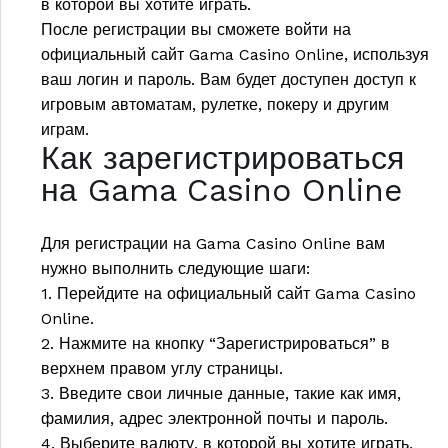
в которой вы хотите играть.
После регистрации вы сможете войти на
официальный сайт Gama Casino Online, используя
ваш логин и пароль. Вам будет доступен доступ к
игровым автоматам, рулетке, покеру и другим
играм.
Как зарегистрироваться
на Gama Casino Online
Для регистрации на Gama Casino Online вам
нужно выполнить следующие шаги:
1. Перейдите на официальный сайт Gama Casino
Online.
2. Нажмите на кнопку “Зарегистрироваться” в
верхнем правом углу страницы.
3. Введите свои личные данные, такие как имя,
фамилия, адрес электронной почты и пароль.
4. Выберите валюту, в которой вы хотите играть.