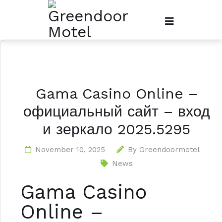
Gama Casino Online –
официальный сайт – вход
и зеркало 2025.5295
November 10, 2025
By
Greendoormotel
News
Gama Casino
Online –