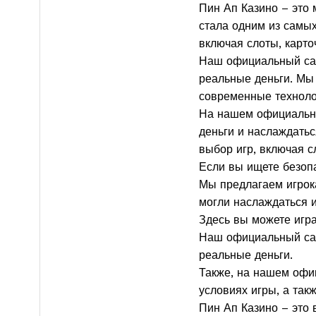
Пин Ап Казино – это 
стала одним из самых
включая слоты, карто
Наш официальный сайт
реальные деньги. Мы
современные техноло
На нашем официально
деньги и наслаждатьс
выбор игр, включая с
Если вы ищете безопа
Мы предлагаем игрок
могли наслаждаться и
Здесь вы можете игра
Наш официальный сайт
реальные деньги.
Также, на нашем офи
условиях игры, а так
Пин Ап Казино – это