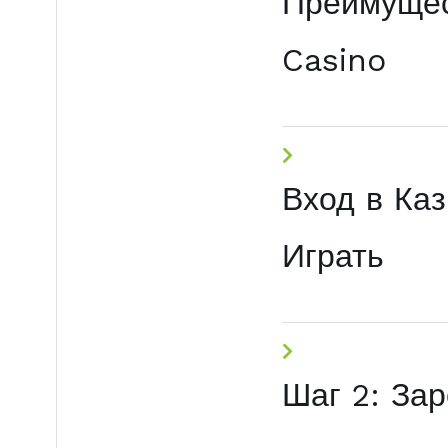
Преимущес
Casino
Вход в Каз
Играть
Шаг 2: Зар