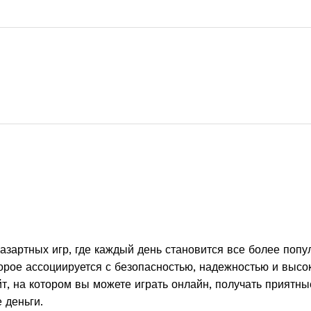
азартных игр, где каждый день становится все более поп
торое ассоциируется с безопасностью, надежностью и высо
, на котором вы можете играть онлайн, получать приятны
 деньги.