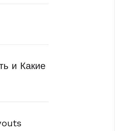
ть и Какие
youts