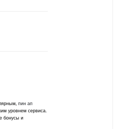
улярным,
пин ап
ким уровнем сервиса.
е бонусы и