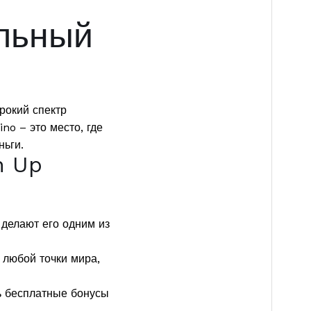
льный
рокий спектр
no – это место, где
ньги.
n Up
делают его одним из
 любой точки мира,
ь бесплатные бонусы