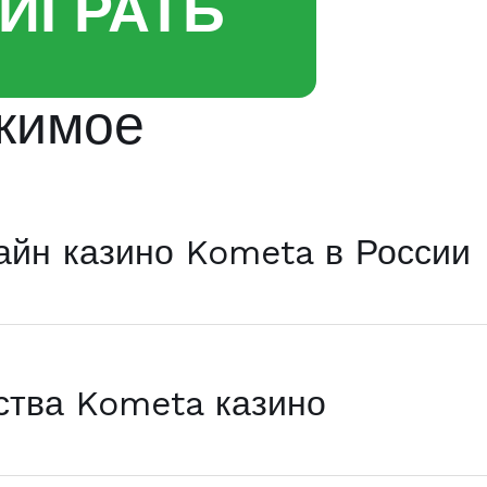
ИГРАТЬ
жимое
айн казино Kometa в России
тва Kometa казино