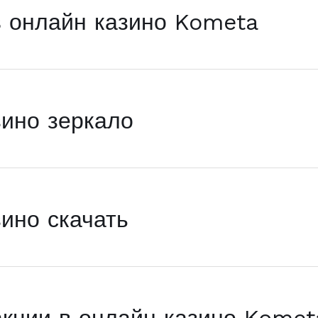
в онлайн казино Kometa
зино зеркало
ино скачать