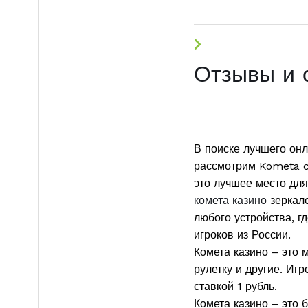
Отзывы и 
В поиске лучшего онл
рассмотрим Kometa ca
это лучшее место для
комета казино
зеркало
любого устройства, г
игроков из России.
Комета казино – это 
рулетку и другие. Иг
ставкой 1 рубль.
Комета казино – это 