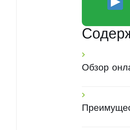
Содер
Обзор онл
Преимущес