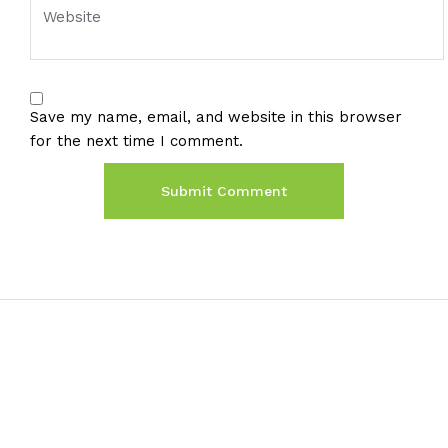
Save my name, email, and website in this browser
for the next time I comment.