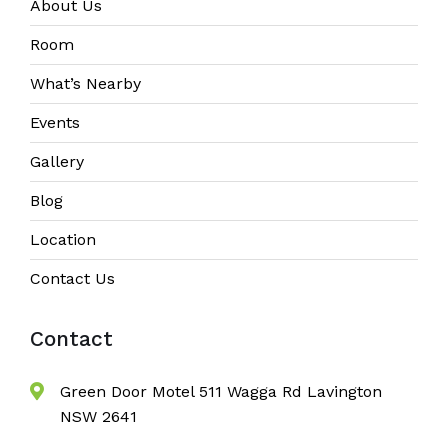
About Us
Room
What’s Nearby
Events
Gallery
Blog
Location
Contact Us
Contact
Green Door Motel 511 Wagga Rd Lavington
NSW 2641