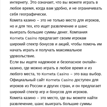
интернету. Это означает, что вы можете играть в
любое время, когда вам удобно, и не ограничивать
себя географически.
Комета казино – это не только место для игроков,
но и для тех, кто ищет развлечение и шанс
выиграть большие суммы денег. Компания
Kometa Casino предлагает своим игрокам
широкий спектр бонусов и акций, чтобы помочь им
начать играть и получать максимальное
удовольствие.
Если вы ищете надежное и безопасное онлайн-
казино, где можно играть в любое время и из
любого места, то Kometa Casino – это ваш выбор.
Официальный сайт Kometa Casino доступен для
игроков из России и других стран, и он предлагает
широкий спектр игр и бонусов для игроков.
Комета казино – это место, где вы можете найти
развлечение, шанс выиграть большие суммы