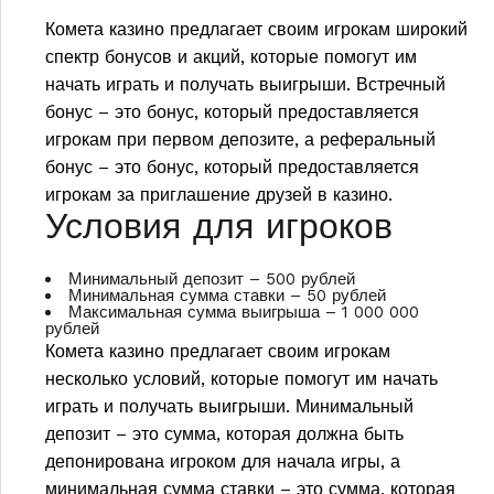
Комета казино предлагает своим игрокам широкий
спектр бонусов и акций, которые помогут им
начать играть и получать выигрыши. Встречный
бонус – это бонус, который предоставляется
игрокам при первом депозите, а реферальный
бонус – это бонус, который предоставляется
игрокам за приглашение друзей в казино.
Условия для игроков
Минимальный депозит – 500 рублей
Минимальная сумма ставки – 50 рублей
Максимальная сумма выигрыша – 1 000 000
рублей
Комета казино предлагает своим игрокам
несколько условий, которые помогут им начать
играть и получать выигрыши. Минимальный
депозит – это сумма, которая должна быть
депонирована игроком для начала игры, а
минимальная сумма ставки – это сумма, которая