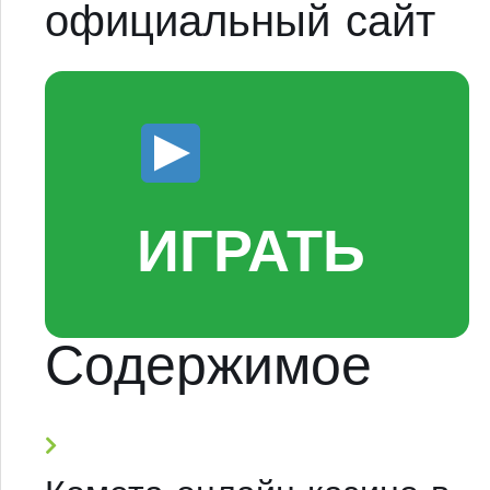
официальный сайт
ИГРАТЬ
Содержимое