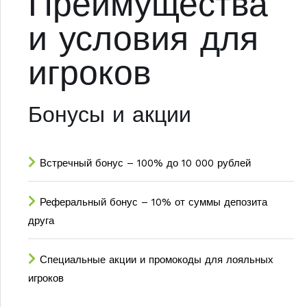
Преимущества
и условия для
игроков
Бонусы и акции
Встречный бонус – 100% до 10 000 рублей
Реферальный бонус – 10% от суммы депозита
друга
Специальные акции и промокоды для лояльных
игроков