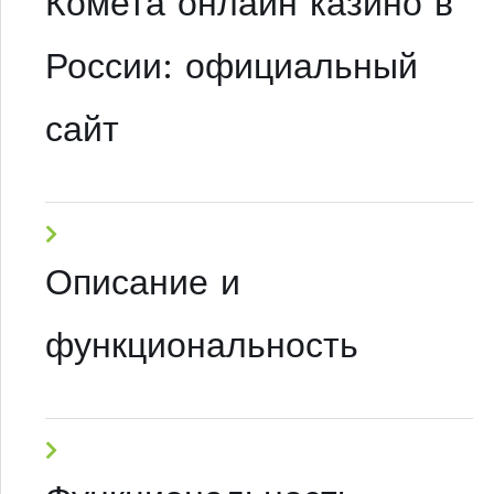
Комета онлайн казино в
России: официальный
сайт
Описание и
функциональность