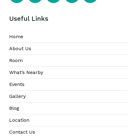
Useful Links
Home
About Us
Room
What’s Nearby
Events
Gallery
Blog
Location
Contact Us