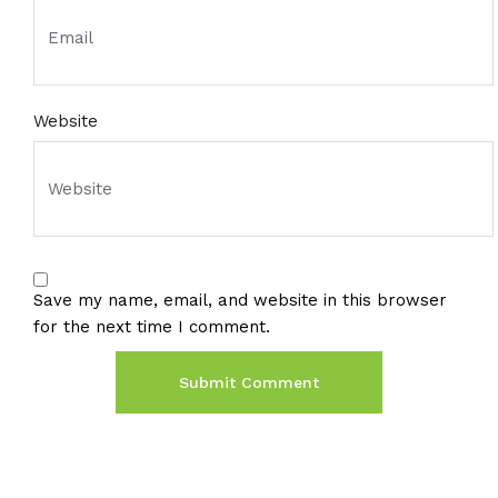
Website
Save my name, email, and website in this browser
for the next time I comment.