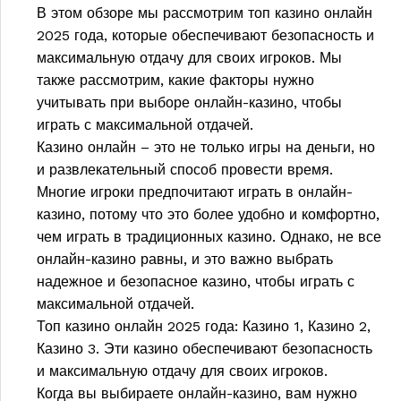
В этом обзоре мы рассмотрим топ казино онлайн
2025 года, которые обеспечивают безопасность и
максимальную отдачу для своих игроков. Мы
также рассмотрим, какие факторы нужно
учитывать при выборе онлайн-казино, чтобы
играть с максимальной отдачей.
Казино онлайн – это не только игры на деньги, но
и развлекательный способ провести время.
Многие игроки предпочитают играть в онлайн-
казино, потому что это более удобно и комфортно,
чем играть в традиционных казино. Однако, не все
онлайн-казино равны, и это важно выбрать
надежное и безопасное казино, чтобы играть с
максимальной отдачей.
Топ казино онлайн 2025 года: Казино 1, Казино 2,
Казино 3. Эти казино обеспечивают безопасность
и максимальную отдачу для своих игроков.
Когда вы выбираете онлайн-казино, вам нужно