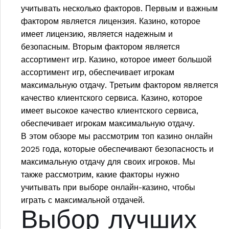
учитывать несколько факторов. Первым и важным
фактором является лицензия. Казино, которое
имеет лицензию, является надежным и
безопасным. Вторым фактором является
ассортимент игр. Казино, которое имеет большой
ассортимент игр, обеспечивает игрокам
максимальную отдачу. Третьим фактором является
качество клиентского сервиса. Казино, которое
имеет высокое качество клиентского сервиса,
обеспечивает игрокам максимальную отдачу.
В этом обзоре мы рассмотрим топ казино онлайн
2025 года, которые обеспечивают безопасность и
максимальную отдачу для своих игроков. Мы
также рассмотрим, какие факторы нужно
учитывать при выборе онлайн-казино, чтобы
играть с максимальной отдачей.
Выбор лучших