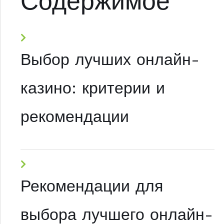
Содержимое
Выбор лучших онлайн-
казино: критерии и
рекомендации
Рекомендации для
выбора лучшего онлайн-