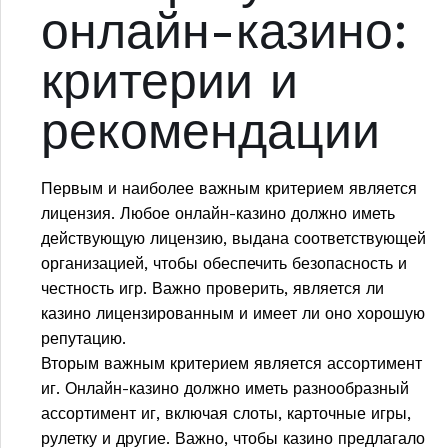
онлайн-казино:
критерии и
рекомендации
Первым и наиболее важным критерием является
лицензия. Любое онлайн-казино должно иметь
действующую лицензию, выдана соответствующей
организацией, чтобы обеспечить безопасность и
честность игр. Важно проверить, является ли
казино лицензированным и имеет ли оно хорошую
репутацию.
Вторым важным критерием является ассортимент
иг. Онлайн-казино должно иметь разнообразный
ассортимент иг, включая слоты, карточные игры,
рулетку и другие. Важно, чтобы казино предлагало