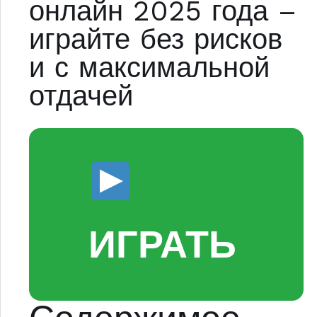
онлайн 2025 года –
играйте без рисков
и с максимальной
отдачей
ИГРАТЬ