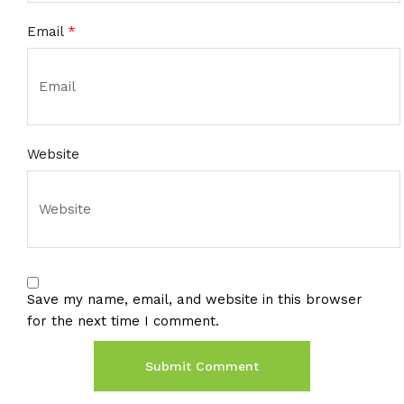
Email
*
Website
Save my name, email, and website in this browser
for the next time I comment.