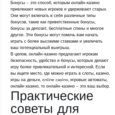
Бонусы – это способ, которым онлайн-казино
привлекают новых игроков и удерживают старых.
Они могут включать в себя различные типы
бонусов, такие как приветственные бонусы,
бонусы за депозит, бесплатные спины и многое
другое. Эти бонусы могут помочь вам начать
играть с более высокими ставками и увеличить
ваш потенциальный выигрыш.
В целом, онлайн-казино предлагают игрокам
безопасность, удобство и бонусы, которые делают
игру более привлекательной и интересной. Если
вы ищете место, где можно играть в слоты, казино,
игры на деньги, online casino, игровые автоматы,
онлайн казино, то онлайн-казино – это ваш выбор.
Практические
советы для