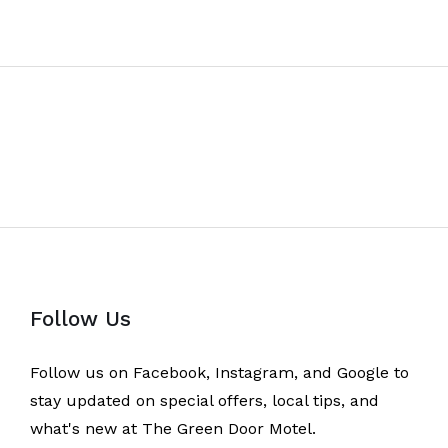
Follow Us
Follow us on Facebook, Instagram, and Google to
stay updated on special offers, local tips, and
what's new at The Green Door Motel.