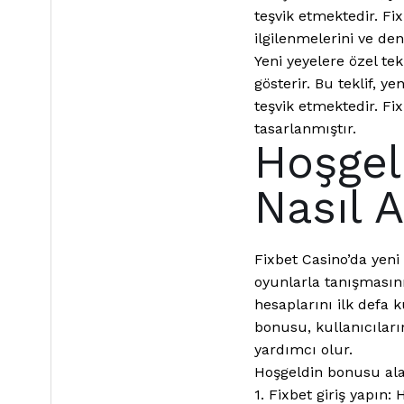
teşvik etmektedir. Fi
ilgilenmelerini ve dene
Yeni yeyelere özel tek
gösterir. Bu teklif, ye
teşvik etmektedir. Fix
tasarlanmıştır.
Hoşgel
Nasıl A
Fixbet Casino’da yeni
oyunlarla tanışmasını
hesaplarını ilk defa 
bonusu, kullanıcıları
yardımcı olur.
Hoşgeldin bonusu alab
1. Fixbet giriş yapın