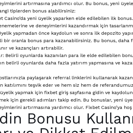
imlerini artırmasına yardımcı olur. Bu bonus, yeni üyeler
hangi tiplerden bonus alabilirsiniz:
et Casino’da yeni üyelik yaparken elde edilebilen ilk bonus
enemelerine ve deneyimlerini kazandırmak için tasarlanmı
Üyelik yapmadan önce kaydolun ve sonra ilk depozito yap
rli bir oranla bonus para kazanabilirsiniz. Bu bonus, daha 
ır ve kazançları artırabilir.
r: Belirli oyunlarda kazanılan para ile elde edilebilen bonu
rın belirli oyunlarda daha fazla yatırım yapmasına ve kaza
stlarınızla paylaşarak referral linklerini kullanarak kazand
in katılımını teşvik eder ve hem siz hem de referandumuz 
 üyelik yapmak için fixbet giriş sayfasına gidin ve kaydolu
ek için gerekli adımları takip edin. Bu bonuslar, yeni üye
imlerini artırmasına yardımcı olur. Fixbet Casino’ya hoş 
din Bonusu Kulla