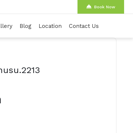
Book Now
llery
Blog
Location
Contact Us
onusu.2213
n