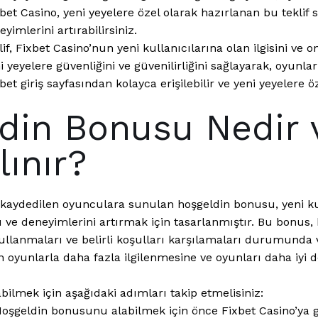
xbet Casino, yeni yeyelere özel olarak hazırlanan bu teklif 
yimlerini artırabilirsiniz.
lif, Fixbet Casino’nun yeni kullanıcılarına olan ilgisini ve 
ni yeyelere güvenliğini ve güvenilirliğini sağlayarak, oyunlar
bet giriş sayfasından kolayca erişilebilir ve yeni yeyelere ö
din Bonusu Nedir 
lınır?
 kaydedilen oyunculara sunulan hoşgeldin bonusu, yeni ku
 ve deneyimlerini artırmak için tasarlanmıştır. Bu bonus, 
kullanmaları ve belirli koşulları karşılamaları durumunda v
n oyunlarla daha fazla ilgilenmesine ve oyunları daha iyi
ilmek için aşağıdaki adımları takip etmelisiniz:
: Hoşgeldin bonusunu alabilmek için önce Fixbet Casino’ya 