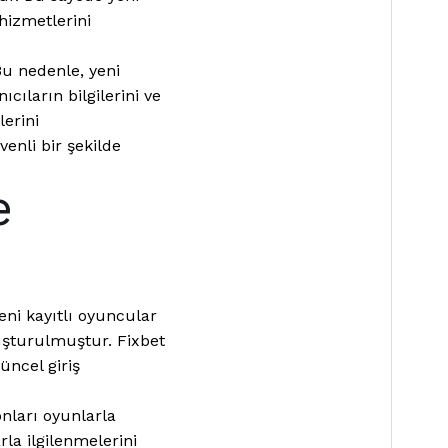
hizmetlerini
Bu nedenle, yeni
ıcıların bilgilerini ve
lerini
enli bir şekilde
e
eni kayıtlı oyuncular
luşturulmuştur. Fixbet
üncel giriş
nları oyunlarla
arla ilgilenmelerini