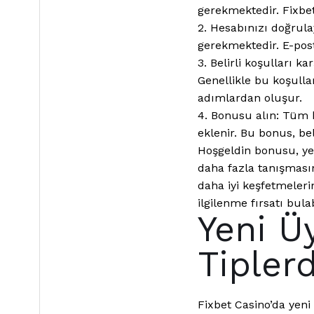
gerekmektedir. Fixbet 
2. Hesabınızı doğrul
gerekmektedir. E-pos
3. Belirli koşulları k
Genellikle bu koşullar
adımlardan oluşur.
4. Bonusu alın: Tüm 
eklenir. Bu bonus, bel
Hoşgeldin bonusu, yen
daha fazla tanışmasın
daha iyi keşfetmeleri
ilgilenme fırsatı bulab
Yeni Ü
Tipler
Fixbet Casino’da yeni