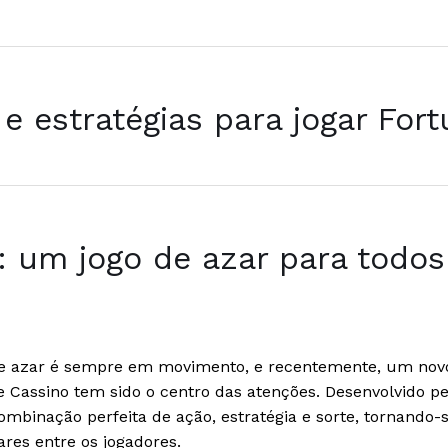
 e estratégias para jogar Fort
 um jogo de azar para todos
e azar é sempre em movimento, e recentemente, um nov
 Cassino tem sido o centro das atenções. Desenvolvido pel
ombinação perfeita de ação, estratégia e sorte, tornand
res entre os jogadores.