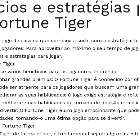
cios e estratégias 
Fortune Tiger
 jogo de cassino que combina a sorte com a estratégia, 
jogadores. Para aproveitar ao máximo o seu tempo de jog
s e estratégias para jogar.
e Tiger
ce vários benefícios para os jogadores, incluindo:
anhar grandes prémios: O Fortune Tiger é conhecido por o
 pode ser atraente para os jogadores que buscam uma gr
horar as suas habilidades: O jogo exige estratégia e refl
a melhorar suas habilidades de tomada de decisão e racioc
 divertir: O Fortune Tiger é um jogo emocionante que pode
idades, tornando-o uma ótima opção para se divertir.
r Fortune Tiger
Tiger de forma eficaz, é fundamental seguir algumas estra