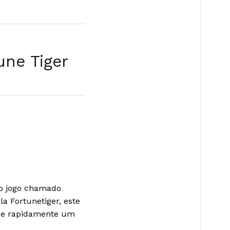
une Tiger
o jogo chamado
a Fortunetiger, este
o-se rapidamente um