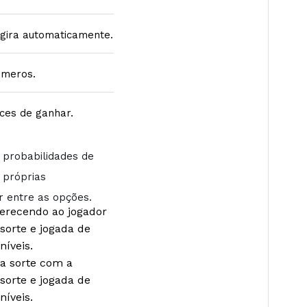
 gira automaticamente.
úmeros.
ces de ganhar.
 probabilidades de
 próprias
r entre as opções.
ferecendo ao jogador
orte e jogada de
níveis.
 a sorte com a
sorte e jogada de
níveis.