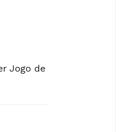
er Jogo de