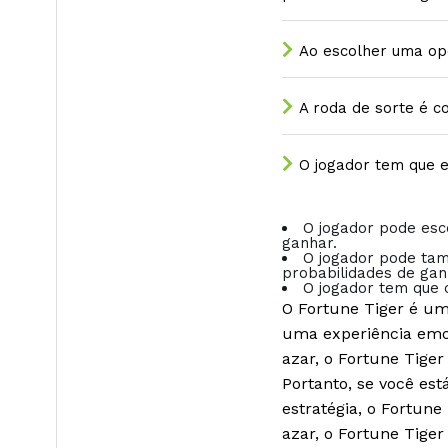
Ao escolher uma op
A roda de sorte é c
O jogador tem que e
O jogador pode esc
ganhar.
O jogador pode tam
probabilidades de gan
O jogador tem que 
O Fortune Tiger é um
uma experiência emoc
azar, o Fortune Tiger
Portanto, se você es
estratégia, o Fortun
azar, o Fortune Tiger