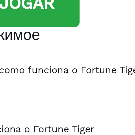
JOGAR
жимое
como funciona o Fortune Tig
ona o Fortune Tiger