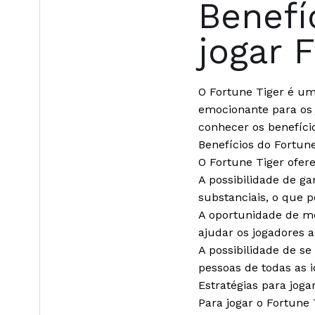
Benefí
jogar 
O Fortune Tiger é um
emocionante para os 
conhecer os benefício
Benefícios do Fortun
O Fortune Tiger ofere
A possibilidade de g
substanciais, o que
A oportunidade de mel
ajudar os jogadores 
A possibilidade de se
pessoas de todas as 
Estratégias para joga
Para jogar o Fortune 