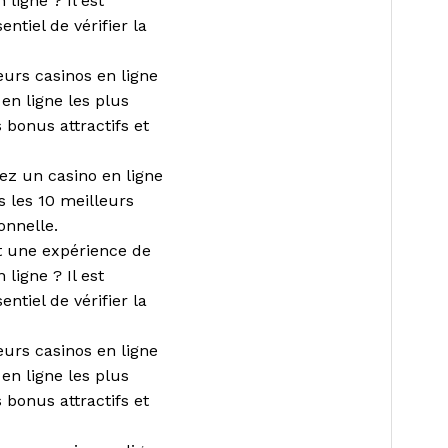
ligne ? Il est
ntiel de vérifier la
urs casinos en ligne
 en ligne les plus
s bonus attractifs et
ez un casino en ligne
s les 10 meilleurs
onnelle.
nt une expérience de
ligne ? Il est
ntiel de vérifier la
urs casinos en ligne
 en ligne les plus
s bonus attractifs et