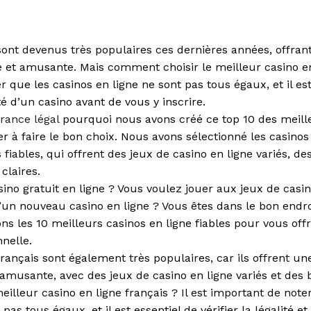
sont devenus très populaires ces dernières années, offra
e et amusante. Mais comment choisir le meilleur casino en
 que les casinos en ligne ne sont pas tous égaux, et il est 
lité d’un casino avant de vous y inscrire.
france légal
pourquoi nous avons créé ce top 10 des meille
er à faire le bon choix. Nous avons sélectionné les casinos
 fiables, qui offrent des jeux de casino en ligne variés, de
claires.
no gratuit en ligne ? Vous voulez jouer aux jeux de casin
’un nouveau casino en ligne ? Vous êtes dans le bon endroit
s les 10 meilleurs casinos en ligne fiables pour vous off
nnelle.
français sont également très populaires, car ils offrent u
 amusante, avec des jeux de casino en ligne variés et des b
illeur casino en ligne français ? Il est important de note
pas tous égaux, et il est essentiel de vérifier la légalité et 