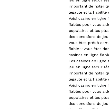
jeu en ligne sécurisé
important de noter que
légalité et la fiabilit
Voici
casino en ligne 
fiables pour vous aid
populaires et les plus
des conditions de jeu 
Vous êtes prêt à com
fiable ? Vous êtes da
casinos en ligne fiab
Les casinos en ligne 
jeu en ligne sécurisé
important de noter que
légalité et la fiabilit
Voici
casino en ligne 
fiables pour vous aid
populaires et les plus
des conditions de jeu 