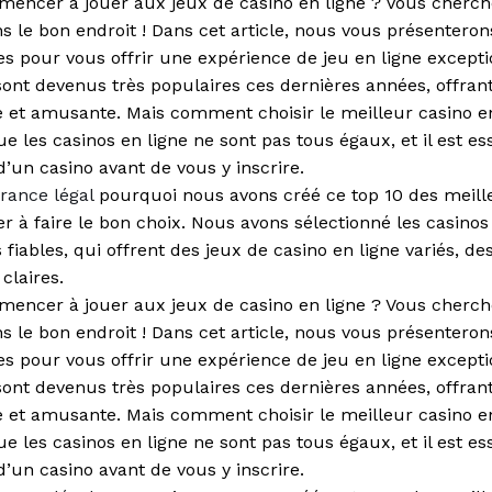
mencer à jouer aux jeux de casino en ligne ? Vous cherch
ns le bon endroit ! Dans cet article, nous vous présenteron
les pour vous offrir une expérience de jeu en ligne excepti
sont devenus très populaires ces dernières années, offra
e et amusante. Mais comment choisir le meilleur casino en 
 les casinos en ligne ne sont pas tous égaux, et il est esse
é d’un casino avant de vous y inscrire.
france légal
pourquoi nous avons créé ce top 10 des meille
er à faire le bon choix. Nous avons sélectionné les casinos
 fiables, qui offrent des jeux de casino en ligne variés, de
claires.
mencer à jouer aux jeux de casino en ligne ? Vous cherch
ns le bon endroit ! Dans cet article, nous vous présenteron
les pour vous offrir une expérience de jeu en ligne excepti
sont devenus très populaires ces dernières années, offra
e et amusante. Mais comment choisir le meilleur casino en 
 les casinos en ligne ne sont pas tous égaux, et il est esse
é d’un casino avant de vous y inscrire.