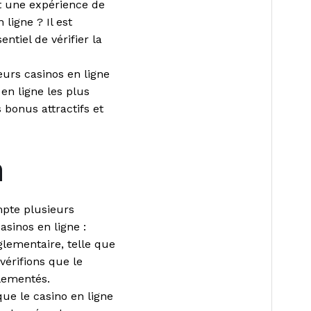
nt une expérience de
ligne ? Il est
ntiel de vérifier la
urs casinos en ligne
 en ligne les plus
s bonus attractifs et
n
mpte plusieurs
asinos en ligne :
glementaire, telle que
vérifions que le
glementés.
que le casino en ligne