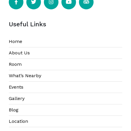
Useful Links
Home
About Us
Room
What’s Nearby
Events
Gallery
Blog
Location