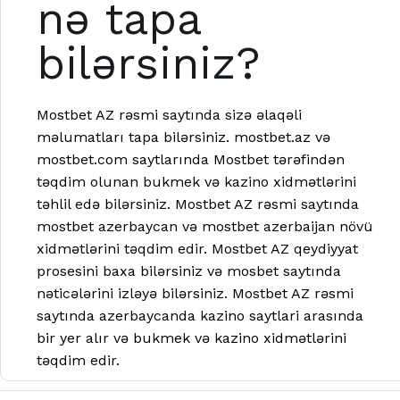
nə tapa
bilərsiniz?
Mostbet AZ rəsmi saytında sizə əlaqəli
məlumatları tapa bilərsiniz. mostbet.az və
mostbet.com saytlarında Mostbet tərəfindən
təqdim olunan bukmek və kazino xidmətlərini
təhlil edə bilərsiniz. Mostbet AZ rəsmi saytında
mostbet azerbaycan və mostbet azerbaijan növü
xidmətlərini təqdim edir. Mostbet AZ qeydiyyat
prosesini baxa bilərsiniz və mosbet saytında
nəticələrini izləyə bilərsiniz. Mostbet AZ rəsmi
saytında azerbaycanda kazino saytlari arasında
bir yer alır və bukmek və kazino xidmətlərini
təqdim edir.