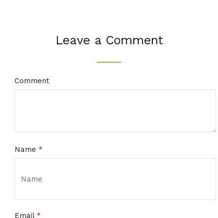
Leave a Comment
Comment
Name
*
Email
*