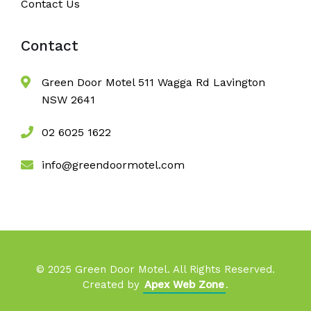
Contact Us
Contact
Green Door Motel 511 Wagga Rd Lavington
NSW 2641
02 6025 1622
info@greendoormotel.com
© 2025 Green Door Motel. All Rights Reserved.
Created by
Apex Web Zone
.