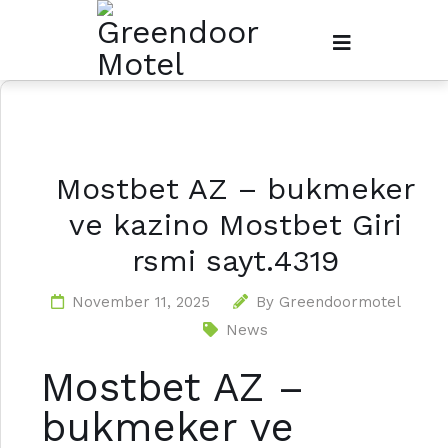
Mostbet AZ – bukmeker
ve kazino Mostbet Giri
rsmi sayt.4319
November 11, 2025
By
Greendoormotel
News
Mostbet AZ –
bukmeker ve