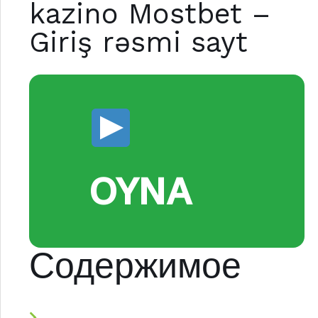
kazino Mostbet –
Giriş rəsmi sayt
OYNA
Содержимое