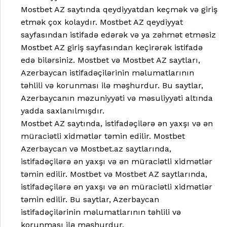
Mostbet AZ saytında qeydiyyatdan keçmək və giriş
etmək çox kolaydır. Mostbet AZ qeydiyyat
sayfasından istifadə edərək və ya zəhmət etməsiz
Mostbet AZ giriş sayfasından keçirərək istifadə
edə bilərsiniz. Mostbet və Mostbet AZ saytları,
Azerbaycan istifadəçilərinin məlumatlarının
təhlili və korunması ilə məşhurdur. Bu saytlar,
Azerbaycanın məzuniyyəti və məsuliyyəti altında
yadda saxlanılmışdır.
Mostbet AZ saytında, istifadəçilərə ən yaxşı və ən
müraciətli xidmətlər təmin edilir. Mostbet
Azerbaycan və Mostbet.az saytlarında,
istifadəçilərə ən yaxşı və ən müraciətli xidmətlər
təmin edilir. Mostbet və Mostbet AZ saytlarında,
istifadəçilərə ən yaxşı və ən müraciətli xidmətlər
təmin edilir. Bu saytlar, Azerbaycan
istifadəçilərinin məlumatlarının təhlili və
korunması ilə məşhurdur.