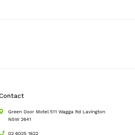
Contact
Green Door Motel 511 Wagga Rd Lavington
NSW 2641
02 6025 1622