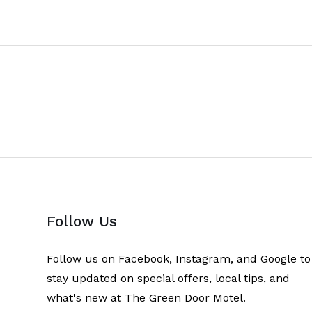
Follow Us
Follow us on Facebook, Instagram, and Google to
stay updated on special offers, local tips, and
what's new at The Green Door Motel.