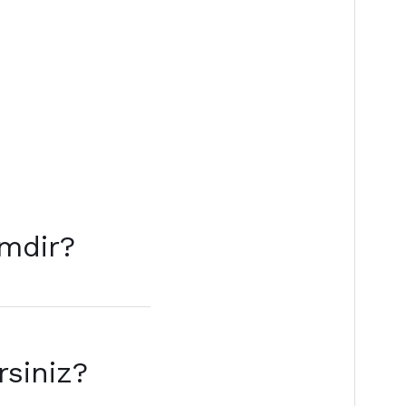
imdir?
rsiniz?