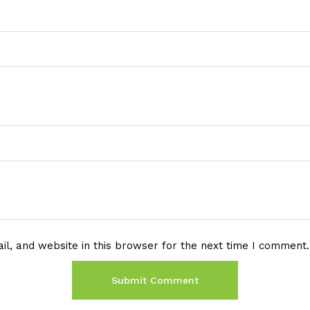
l, and website in this browser for the next time I comment.