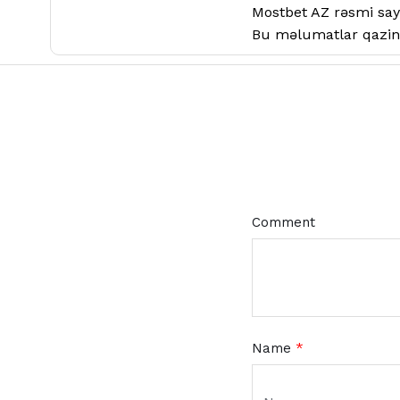
Mostbet AZ rəsmi say
Bu məlumatlar qazino 
Comment
Name
*