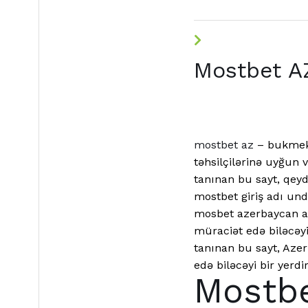
Mostbet A
mostbet az
– bukmeke
təhsilçilərinə uyğun 
tanınan bu sayt, qeydi
mostbet giriş adı und
mosbet azerbaycan adl
müraciət edə biləcəyi
tanınan bu sayt, Azer
edə biləcəyi bir yerdir
Mostbe