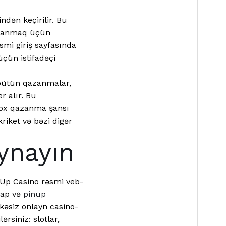
ndən keçirilir. Bu
oynanmaq üçün
smi giriş sayfasında
çün istifadəçi
 bütün qazanmalar,
 alır. Bu
çox qazanma şansı
riket və bəzi digər
ynayın
n Up Casino rəsmi veb-
inap və
pinup
kəsiz onlayn casino-
rsiniz: slotlar,