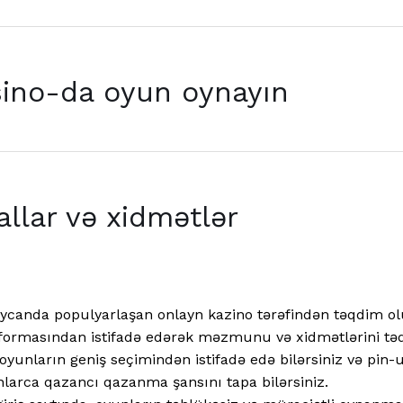
sino-da oyun oynayın
llar və xidmətlər
ycanda populyarlaşan onlayn kazino tərəfindən təqdim ol
atformasından istifadə edərək məzmunu və xidmətlərini tə
, oyunların geniş seçimindən istifadə edə bilərsiniz və pin-
larca qazancı qazanma şansını tapa bilərsiniz.