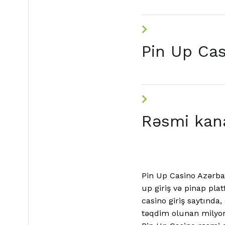
Pin Up Ca
Rəsmi kana
Pin Up Casino Azərba
up giriş və pinap pl
casino giriş saytında
təqdim olunan milyon