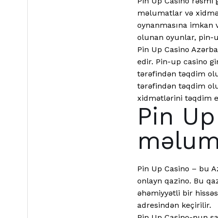
Pin Up Casino rəsmi 
məlumatlar və xidmətl
oynanmasına imkan ve
olunan oyunlar, pin-
Pin Up Casino Azərb
edir. Pin-up casino gi
tərəfindən təqdim ol
tərəfindən təqdim ol
xidmətlərini təqdim e
Pin Up
məlum
Pin Up Casino – bu A
onlayn qazino. Bu qazi
əhəmiyyətli bir hissə
adresindən keçirilir.
Pin Up Casino-nun sa