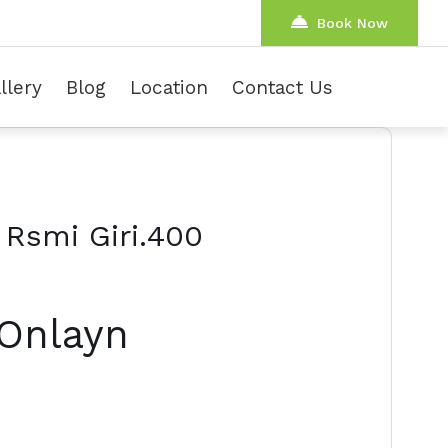
Book Now
llery
Blog
Location
Contact Us
 Rsmi Giri.400
 Onlayn