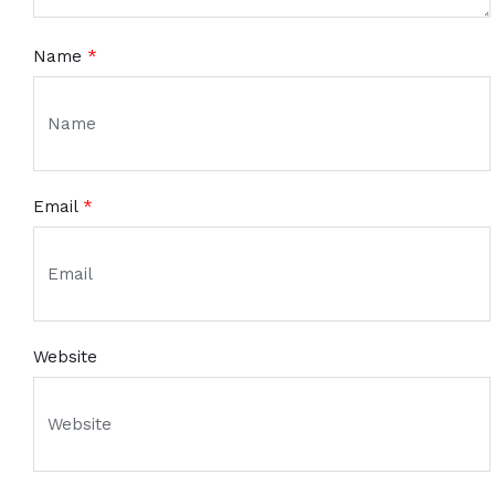
Name
*
Email
*
Website