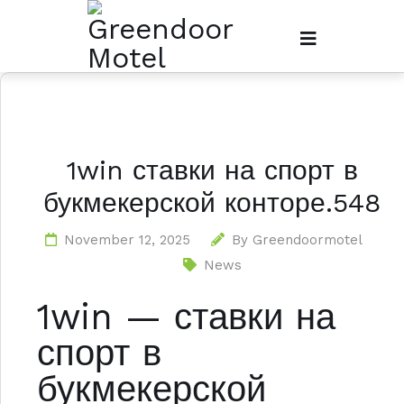
1win ставки на спорт в
букмекерской конторе.548
November 12, 2025
By
Greendoormotel
News
1win — ставки на
спорт в
букмекерской