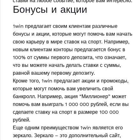
ставки на любое событие, которое вам интересно.
Бонусы и акции
1win предлагает своим клиентам различные
бонусы и акции, которые могут помочь вам начать
свою карьеру в мире ставок на спорт. Например,
новым клиентам конторы предлагается бонус в
100% от суммы первого депозита, что означает,
что вы можете начать делать ставки с суммы,
равной вашему первому депозиту.
Кроме того, 1win предлагает акции и промокоды,
которые могут помочь вам увеличить свой
банкролл. Например, акция “Миллионер” может
помочь вам выиграть 1 000 000 рублей, если вы
сделаете ставку на спорт в размере 100 000
рублей.
Еще одним преимуществом 1win является его
зеркало. Зеркало – это дополнительный сайт,