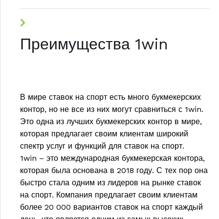
Преимущества 1win
В мире ставок на спорт есть много букмекерских
контор, но не все из них могут сравниться с 1win.
Это одна из лучших букмекерских контор в мире,
которая предлагает своим клиентам широкий
спектр услуг и функций для ставок на спорт.
1win – это международная букмекерская контора,
которая была основана в 2018 году. С тех пор она
быстро стала одним из лидеров на рынке ставок
на спорт. Компания предлагает своим клиентам
более 20 000 вариантов ставок на спорт каждый