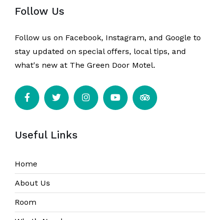
Follow Us
Follow us on Facebook, Instagram, and Google to
stay updated on special offers, local tips, and
what's new at The Green Door Motel.
Useful Links
Home
About Us
Room