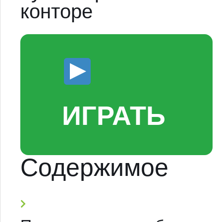
конторе
ИГРАТЬ
Содержимое