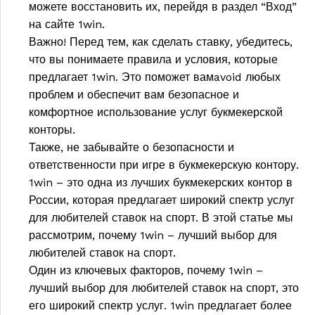
можете восстановить их, перейдя в раздел “Вход”
на сайте 1win.
Важно! Перед тем, как сделать ставку, убедитесь,
что вы понимаете правила и условия, которые
предлагает 1win. Это поможет вамavoid любых
проблем и обеспечит вам безопасное и
комфортное использование услуг букмекерской
конторы.
Также, не забывайте о безопасности и
ответственности при игре в букмекерскую контору.
1win – это одна из лучших букмекерских контор в
России, которая предлагает широкий спектр услуг
для любителей ставок на спорт. В этой статье мы
рассмотрим, почему 1win – лучший выбор для
любителей ставок на спорт.
Один из ключевых факторов, почему 1win –
лучший выбор для любителей ставок на спорт, это
его широкий спектр услуг. 1win предлагает более