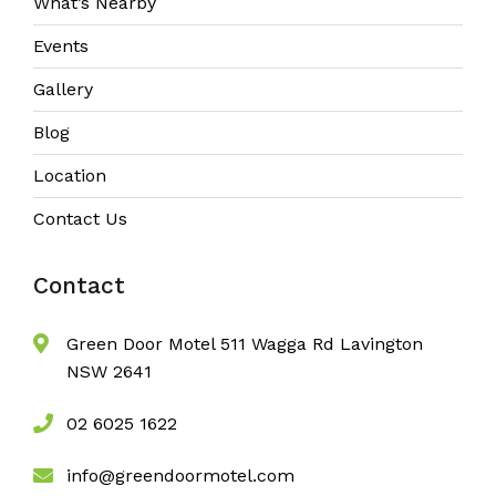
What’s Nearby
Events
Gallery
Blog
Location
Contact Us
Contact
Green Door Motel 511 Wagga Rd Lavington
NSW 2641
02 6025 1622
info@greendoormotel.com