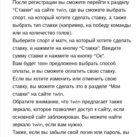
После регистрации вы сможете перейти к разделу
“Ставки” на сайте 1win, где вы сможете выбрать
спорт, на который хотите сделать ставку, а также
выбрать тип ставки (например, на победу команды
или на количество голов).
Выберите спорт и матч, на который хотите сделать
ставку, и нажмите на кнопку “Ставка”. Введите
сумму ставки и нажмите на кнопку “Ок”.
Вам будет
1вин
предложено выбрать способ
оплаты, и вы сможете оплатить свою ставку.
Если вы хотите изменить или отменить свою
ставку, вы можете сделать это в разделе “Мои
ставки” на сайте 1win.
Обратите внимание, что 1win предлагает также
зеркало, которое позволяет доступ к сайту, если
основной сайт заблокирован. Вы можете найти
зеркало 1win, если вам нужно.
Также, если вы забыли свой логин или пароль, вы