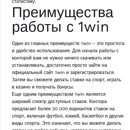
статистику.
Преимущества
работы с 1win
Один из главных преимуществ 1win – это простота
и удобство использования. Для начала работы с
конторой вам не нужно ничего скачивать или
устанавливать, достаточно просто зайти на
официальный сайт 1win и зарегистрироваться.
Затем вы сможете делать ставки на спорт, играть
в казино и получать бонусы.
Еще одним преимуществом 1win является
широкий спектр доступных ставок. Контора
предлагает более 20 000 вариантов ставок на
спорт, включая футбол, хоккей, баскетбол и другие
виды спорта. Это означает, что вы можете делать