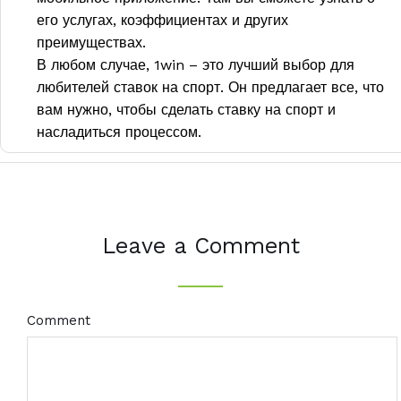
его услугах, коэффициентах и других
преимуществах.
В любом случае, 1win – это лучший выбор для
любителей ставок на спорт. Он предлагает все, что
вам нужно, чтобы сделать ставку на спорт и
насладиться процессом.
Leave a Comment
Comment