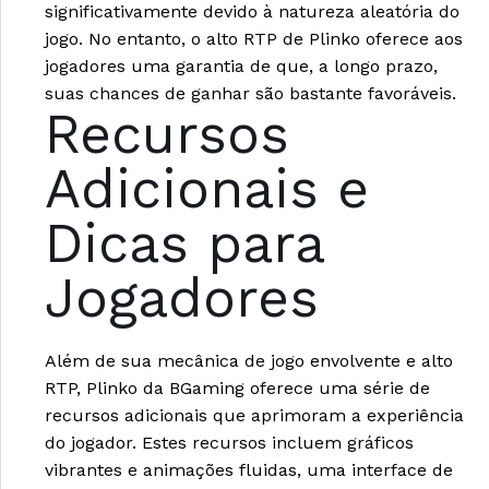
significativamente devido à natureza aleatória do
jogo. No entanto, o alto RTP de Plinko oferece aos
jogadores uma garantia de que, a longo prazo,
suas chances de ganhar são bastante favoráveis.
Recursos
Adicionais e
Dicas para
Jogadores
Além de sua mecânica de jogo envolvente e alto
RTP, Plinko da BGaming oferece uma série de
recursos adicionais que aprimoram a experiência
do jogador. Estes recursos incluem gráficos
vibrantes e animações fluidas, uma interface de