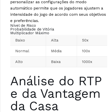
personalizar as configurações do modo
automático permite que os jogadores ajustem a
intensidade do jogo de acordo com seus objetivos
e preferências.
Nível de Risco
Probabilidade de Vitória
Multiplicador Máximo
Baixo
Alta
50x
Normal
Média
100x
Alto
Baixa
1000x
Análise do RTP
e da Vantagem
da Casa