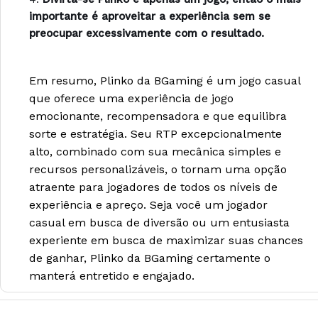
importante é aproveitar a experiência sem se
preocupar excessivamente com o resultado.
Em resumo, Plinko da BGaming é um jogo casual
que oferece uma experiência de jogo
emocionante, recompensadora e que equilibra
sorte e estratégia. Seu RTP excepcionalmente
alto, combinado com sua mecânica simples e
recursos personalizáveis, o tornam uma opção
atraente para jogadores de todos os níveis de
experiência e apreço. Seja você um jogador
casual em busca de diversão ou um entusiasta
experiente em busca de maximizar suas chances
de ganhar, Plinko da BGaming certamente o
manterá entretido e engajado.