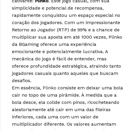
cativante:
Plinko
. Este jogo casual, com sua
simplicidade e potencial de recompensa,
rapidamente conquistou um espaço especial no
coração dos jogadores. Com um impressionante
Retorno ao Jogador (RTP) de 99% e a chance de
multiplicar sua aposta em até 1000 vezes, Plinko
da BGaming oferece uma experiência
emocionante e potencialmente lucrativa. A
mecânica do jogo é fácil de entender, mas
oferece profundidade estratégica, atraindo tanto
jogadores casuais quanto aqueles que buscam
desafios.
Em essência,
Plinko
consiste em deixar uma bola
cair no topo de uma pirâmide. À medida que a
bola desce, ela colide com pinos, ricocheteando
aleatoriamente até cair em uma das fileiras
inferiores, cada uma com um valor de
multiplicador diferente. Os valores aumentam