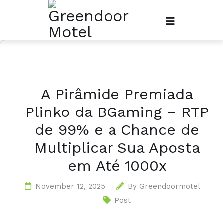
A Pirâmide Premiada
Plinko da BGaming – RTP
de 99% e a Chance de
Multiplicar Sua Aposta
em Até 1000x
November 12, 2025
By
Greendoormotel
Post