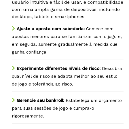
usuário intuitiva e fácil de usar, e compatibilidade
com uma ampla gama de dispositivos, incluindo
desktops, tablets e smartphones.
Ajuste a aposta com sabedoria:
Comece com
apostas menores para se familiarizar com o jogo e,
em seguida, aumente gradualmente à medida que
ganha confiança.
Experimente diferentes níveis de risco:
Descubra
qual nível de risco se adapta melhor ao seu estilo
de jogo e tolerância ao risco.
Gerencie seu bankroll:
Estabeleça um orçamento
para suas sessões de jogo e cumpra-o
rigorosamente.