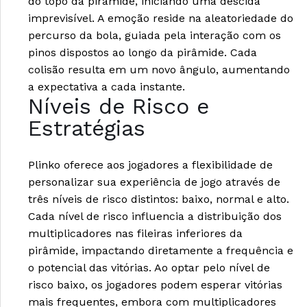
do topo da pirâmide, iniciando uma descida
imprevisível. A emoção reside na aleatoriedade do
percurso da bola, guiada pela interação com os
pinos dispostos ao longo da pirâmide. Cada
colisão resulta em um novo ângulo, aumentando
a expectativa a cada instante.
Níveis de Risco e
Estratégias
Plinko oferece aos jogadores a flexibilidade de
personalizar sua experiência de jogo através de
três níveis de risco distintos: baixo, normal e alto.
Cada nível de risco influencia a distribuição dos
multiplicadores nas fileiras inferiores da
pirâmide, impactando diretamente a frequência e
o potencial das vitórias. Ao optar pelo nível de
risco baixo, os jogadores podem esperar vitórias
mais frequentes, embora com multiplicadores