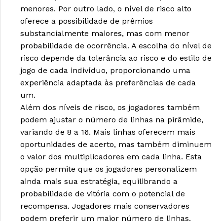
menores. Por outro lado, o nível de risco alto
oferece a possibilidade de prêmios
substancialmente maiores, mas com menor
probabilidade de ocorrência. A escolha do nível de
risco depende da tolerância ao risco e do estilo de
jogo de cada indivíduo, proporcionando uma
experiência adaptada às preferências de cada
um.
Além dos níveis de risco, os jogadores também
podem ajustar o número de linhas na pirâmide,
variando de 8 a 16. Mais linhas oferecem mais
oportunidades de acerto, mas também diminuem
o valor dos multiplicadores em cada linha. Esta
opção permite que os jogadores personalizem
ainda mais sua estratégia, equilibrando a
probabilidade de vitória com o potencial de
recompensa. Jogadores mais conservadores
podem preferir um maior número de linhas,