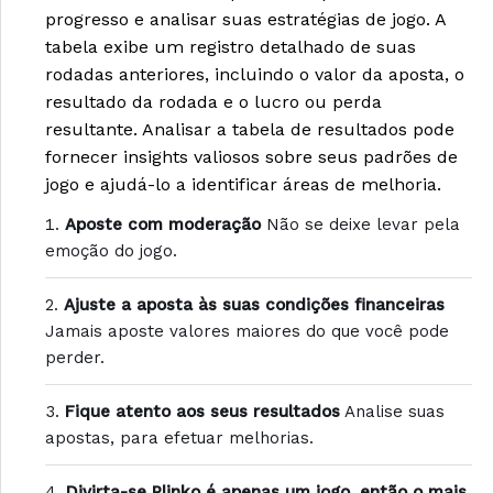
progresso e analisar suas estratégias de jogo. A
tabela exibe um registro detalhado de suas
rodadas anteriores, incluindo o valor da aposta, o
resultado da rodada e o lucro ou perda
resultante. Analisar a tabela de resultados pode
fornecer insights valiosos sobre seus padrões de
jogo e ajudá-lo a identificar áreas de melhoria.
Aposte com moderação
Não se deixe levar pela
emoção do jogo.
Ajuste a aposta às suas condições financeiras
Jamais aposte valores maiores do que você pode
perder.
Fique atento aos seus resultados
Analise suas
apostas, para efetuar melhorias.
Divirta-se Plinko é apenas um jogo, então o mais