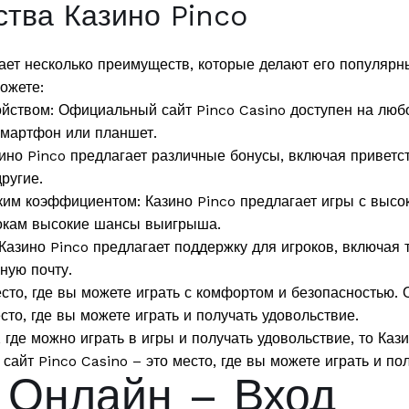
тва Казино Pinco
ает несколько преимуществ, которые делают его популярн
можете:
йством: Официальный сайт Pinco Casino доступен на люб
смартфон или планшет.
ино Pinco предлагает различные бонусы, включая приветс
ругие.
оким коэффициентом: Казино Pinco предлагает игры с выс
рокам высокие шансы выигрыша.
Казино Pinco предлагает поддержку для игроков, включая
ную почту.
есто, где вы можете играть с комфортом и безопасностью.
сто, где вы можете играть и получать удовольствие.
 где можно играть в игры и получать удовольствие, то Каз
айт Pinco Casino – это место, где вы можете играть и пол
 Онлайн – Вход