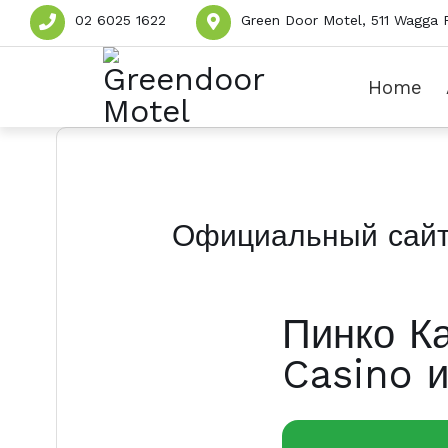
02 6025 1622
Green Door Motel, 511 Wagga 
Home
Официальный сайт 
Пинко К
Casino и