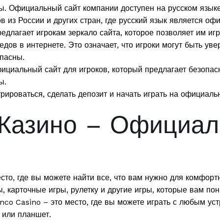
ы. Официальный сайт компании доступен на русском языке,
в из России и других стран, где русский язык является о
редлагает игрокам зеркало сайта, которое позволяет им и
едов в интернете. Это означает, что игроки могут быть уве
опасны.
фициальный сайт для игроков, который предлагает безопас
ы.
трироваться, сделать депозит и начать играть на официаль
 Казино – Официа
есто, где вы можете найти все, что вам нужно для комфорт
ы, карточные игры, рулетку и другие игры, которые вам пон
co Casino – это место, где вы можете играть с любым ус
 или планшет.