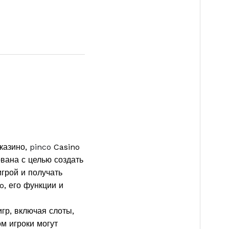
казино,
pinco
Casino
вана с целью создать
игрой и получать
, его функции и
игр, включая слоты,
м игроки могут