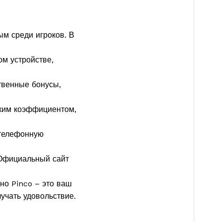
ым среди игроков. В
ом устройстве,
твенные бонусы,
оким коэффициентом,
 телефонную
 Официальный сайт
ино Pinco – это ваш
учать удовольствие.