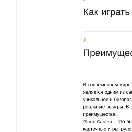
Как играть
Преимущес
В современном мире 
является одним из с
уникальное и безопас
реальные выигры. В э
преимущества.
Pinco Casino – это о
карточные игры, руле