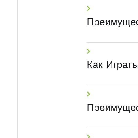
Преимущес
Как Играть
Преимущес