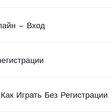
лайн – Вход
регистрации
Как Играть Без Регистрации