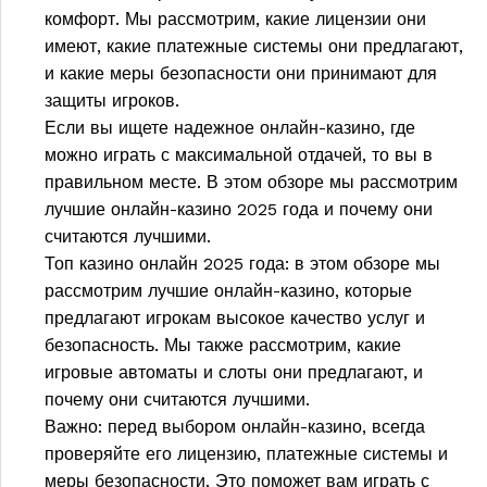
комфорт. Мы рассмотрим, какие лицензии они
имеют, какие платежные системы они предлагают,
и какие меры безопасности они принимают для
защиты игроков.
Если вы ищете надежное онлайн-казино, где
можно играть с максимальной отдачей, то вы в
правильном месте. В этом обзоре мы рассмотрим
лучшие онлайн-казино 2025 года и почему они
считаются лучшими.
Топ казино онлайн 2025 года: в этом обзоре мы
рассмотрим лучшие онлайн-казино, которые
предлагают игрокам высокое качество услуг и
безопасность. Мы также рассмотрим, какие
игровые автоматы и слоты они предлагают, и
почему они считаются лучшими.
Важно: перед выбором онлайн-казино, всегда
проверяйте его лицензию, платежные системы и
меры безопасности. Это поможет вам играть с