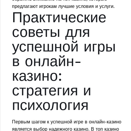
предлагают игрокам лучшие условия и услуги.
Практические
советы для
успешной игры
в онлайн-
казино:
стратегия и
психология
Первым шагом к успешной игре в онлайн-казино
является выбор надежного казино. В топ казино