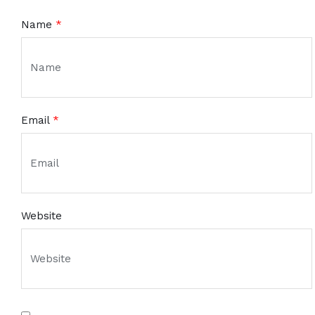
Name
*
Email
*
Website