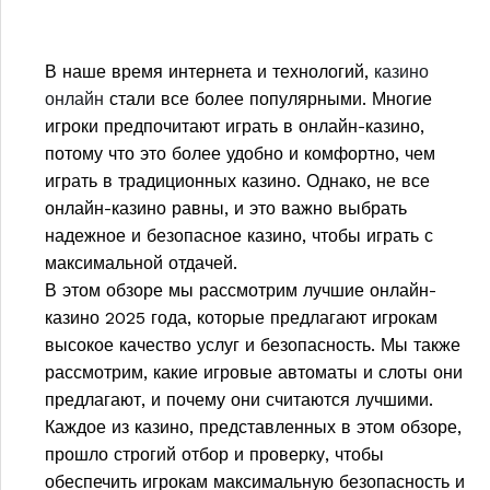
В наше время интернета и технологий,
казино
онлайн
стали все более популярными. Многие
игроки предпочитают играть в онлайн-казино,
потому что это более удобно и комфортно, чем
играть в традиционных казино. Однако, не все
онлайн-казино равны, и это важно выбрать
надежное и безопасное казино, чтобы играть с
максимальной отдачей.
В этом обзоре мы рассмотрим лучшие онлайн-
казино 2025 года, которые предлагают игрокам
высокое качество услуг и безопасность. Мы также
рассмотрим, какие игровые автоматы и слоты они
предлагают, и почему они считаются лучшими.
Каждое из казино, представленных в этом обзоре,
прошло строгий отбор и проверку, чтобы
обеспечить игрокам максимальную безопасность и