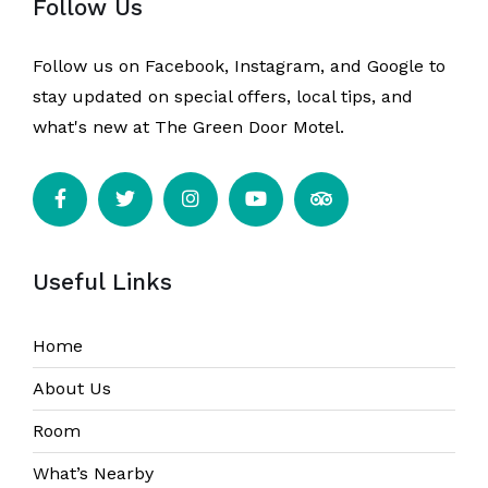
Follow Us
Follow us on Facebook, Instagram, and Google to
stay updated on special offers, local tips, and
what's new at The Green Door Motel.
Useful Links
Home
About Us
Room
What’s Nearby