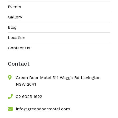
Events
Gallery
Blog
Location
Contact Us
Contact
Green Door Motel 511 Wagga Rd Lavington
NSW 2641
02 6025 1622
info@greendoormotel.com