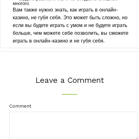
многого
Вам также нужно знать, как играть в онлайн-
казино, не губя себя. Это может быть сложно, но
если вы будете играть с умом и не будете играть
больше, чем можете себе позволить, вы сможете
играть в онлайн-казино и не губя себя.
Leave a Comment
Comment