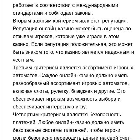
работает в соответствии с международными
стандартами и соблюдает законы.
Вторым важным критерием является репутация.
Репутация онлайн-казино может быть оценена по
отзывам игроков, которые уже играли в этом
казино. Если репутация положительная, это может
быть знаком того, что казино является надежным и
честным.
Третьим критерием является ассортимент игровых
автоматов. Каждое онлайн-казино должно иметь
разнообразный ассортимент игровых автоматов,
включая слоты, рулетку, блэкджек и другие. Это
обеспечивает игрокам возможность выбора и
обеспечивает интересную игру.
Четвертым критерием является безопасность
платежей. Любое онлайн-казино должно иметь
безопасные системы платежей, чтобы игроки
могли безопасно переводить деньги на свой счет.