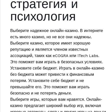
стратегия и
психология
Выберите надежное онлайн-казино. В интернете
есть много казино, но не все они надежны.
Выберите казино, которое имеет хорошую
репутацию и является членом известных
ассоциаций, таких как eCOGRA или iTech Labs.
Это поможет вам играть в безопасных условиях.
Установите себе бюджет. Играть в онлайн-казино
без бюджета может привести к финансовым
потерям. Установите себе бюджет и не
превышайте его. Это поможет вам играть
безопасно и не потерять деньги.
Выберите игры, которые вам нравятся. Онлайн-
казино предлагает широкий выбор игр, включая
игровые автоматы, слоты и другие игры на деньги.