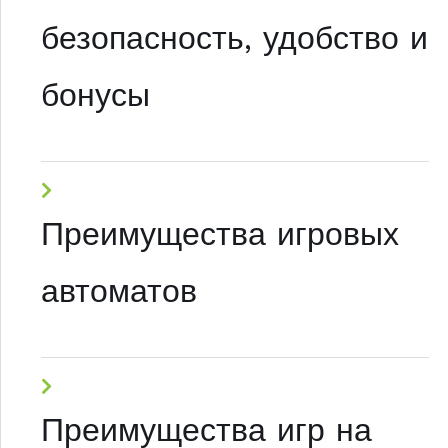
безопасность, удобство и
бонусы
Преимущества игровых
автоматов
Преимущества игр на