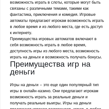
возможность играть в слоты, которые могут быть
связаны с различными темами, такими как
фантастика, приключения и комедия. Игровые
автоматы предлагают игрокам возможность играть
в любое время и из любого места, где есть доступ
к интернету.
Преимущества игровых автоматов включают в
себя возможность играть в любое время,
доступность игры из любого места, возможность
играть на деньги и возможность получать бонусы.
Преимущества игр на
деньги
Игры на деньги – это еще один популярный тип
игры в онлайн-казино. Они предлагают игрокам
возможность играть за реальные деньги и
получать реальные выигры. Игры на деньги