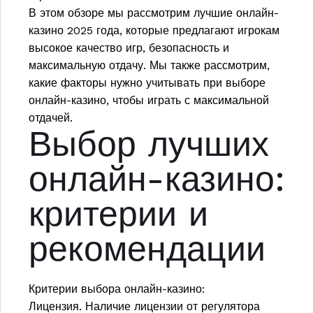
В этом обзоре мы рассмотрим лучшие онлайн-
казино 2025 года, которые предлагают игрокам
высокое качество игр, безопасность и
максимальную отдачу. Мы также рассмотрим,
какие факторы нужно учитывать при выборе
онлайн-казино, чтобы играть с максимальной
отдачей.
Выбор лучших
онлайн-казино:
критерии и
рекомендации
Критерии выбора онлайн-казино:
Лицензия. Наличие лицензии от регулятора