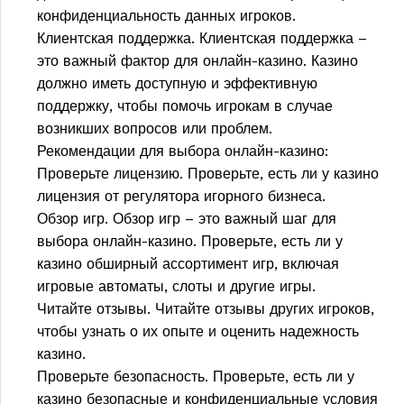
конфиденциальность данных игроков.
Клиентская поддержка. Клиентская поддержка –
это важный фактор для онлайн-казино. Казино
должно иметь доступную и эффективную
поддержку, чтобы помочь игрокам в случае
возникших вопросов или проблем.
Рекомендации для выбора онлайн-казино:
Проверьте лицензию. Проверьте, есть ли у казино
лицензия от регулятора игорного бизнеса.
Обзор игр. Обзор игр – это важный шаг для
выбора онлайн-казино. Проверьте, есть ли у
казино обширный ассортимент игр, включая
игровые автоматы, слоты и другие игры.
Читайте отзывы. Читайте отзывы других игроков,
чтобы узнать о их опыте и оценить надежность
казино.
Проверьте безопасность. Проверьте, есть ли у
казино безопасные и конфиденциальные условия