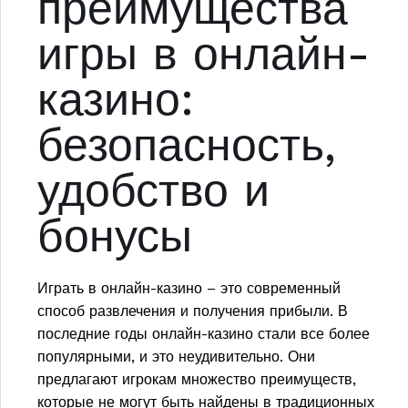
преимущества
игры в онлайн-
казино:
безопасность,
удобство и
бонусы
Играть в онлайн-казино – это современный
способ развлечения и получения прибыли. В
последние годы онлайн-казино стали все более
популярными, и это неудивительно. Они
предлагают игрокам множество преимуществ,
которые не могут быть найдены в традиционных