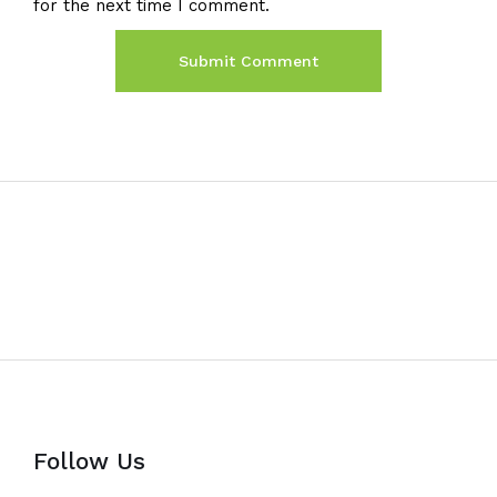
for the next time I comment.
Follow Us