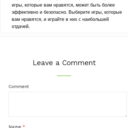
игры, которые вам нравятся, может быть более
эффективно и безопасно. Выберите игры, которые
вам нравятся, и играйте в них с наибольшей
отдачей.
Leave a Comment
Comment
Name
*