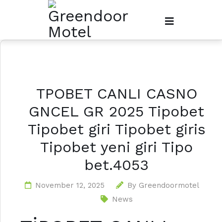
TPOBET CANLI CASNO
GNCEL GR 2025 Tipobet
Tipobet giri Tipobet giris
Tipobet yeni giri Tipo
bet.4053
November 12, 2025
By
Greendoormotel
News