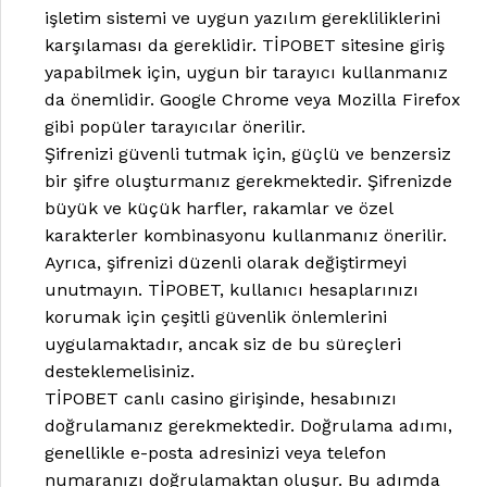
işletim sistemi ve uygun yazılım gerekliliklerini
karşılaması da gereklidir. TİPOBET sitesine giriş
yapabilmek için, uygun bir tarayıcı kullanmanız
da önemlidir. Google Chrome veya Mozilla Firefox
gibi popüler tarayıcılar önerilir.
Şifrenizi güvenli tutmak için, güçlü ve benzersiz
bir şifre oluşturmanız gerekmektedir. Şifrenizde
büyük ve küçük harfler, rakamlar ve özel
karakterler kombinasyonu kullanmanız önerilir.
Ayrıca, şifrenizi düzenli olarak değiştirmeyi
unutmayın. TİPOBET, kullanıcı hesaplarınızı
korumak için çeşitli güvenlik önlemlerini
uygulamaktadır, ancak siz de bu süreçleri
desteklemelisiniz.
TİPOBET canlı casino girişinde, hesabınızı
doğrulamanız gerekmektedir. Doğrulama adımı,
genellikle e-posta adresinizi veya telefon
numaranızı doğrulamaktan oluşur. Bu adımda