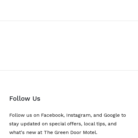
Follow Us
Follow us on Facebook, Instagram, and Google to
stay updated on special offers, local tips, and
what's new at The Green Door Motel.