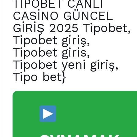
TİPOBET CANLI
CASİNO GÜNCEL
GİRİŞ 2025 Tipobet,
Tipobet giriş,
Tipobet giris,
Tipobet yeni giriş,
Tipo bet}