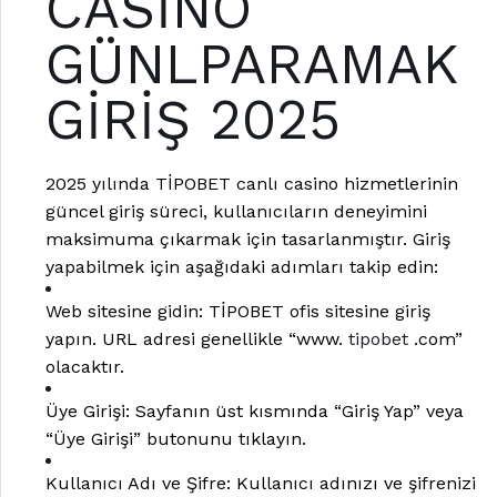
CASİNO
GÜNLPARAMAK
GİRİŞ 2025
2025 yılında TİPOBET canlı casino hizmetlerinin
güncel giriş süreci, kullanıcıların deneyimini
maksimuma çıkarmak için tasarlanmıştır. Giriş
yapabilmek için aşağıdaki adımları takip edin:
Web sitesine gidin: TİPOBET ofis sitesine giriş
yapın. URL adresi genellikle “www.
tipobet
.com”
olacaktır.
Üye Girişi: Sayfanın üst kısmında “Giriş Yap” veya
“Üye Girişi” butonunu tıklayın.
Kullanıcı Adı ve Şifre: Kullanıcı adınızı ve şifrenizi