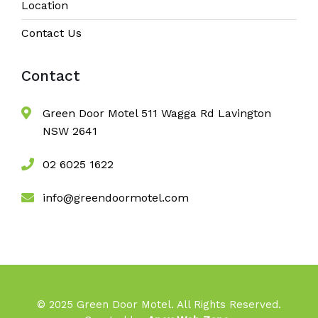
Location
Contact Us
Contact
Green Door Motel 511 Wagga Rd Lavington
NSW 2641
02 6025 1622
info@greendoormotel.com
© 2025 Green Door Motel. All Rights Reserved.