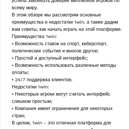
успела завоевать доверие миллионов игроков по
всему миру.
В этом обзоре мы рассмотрим основные
преимущества и недостатки 1win, а также дадим
вам советы, как начать играть на этой платформе.
Преимущества 1win:
• Возможность ставок на спорт, киберспорт,
политические события и многое другое;
• Простой и доступный интерфейс;
• Возможность использовать различные методы
оплаты;
• 24/7 поддержка клиентов;
Недостатки 1win:
• Некоторые игроки могут считать интерфейс
слишком простым;
• Компания имеет ограничения для некоторых
стран;
В целом, 1win – это отличная платформа для