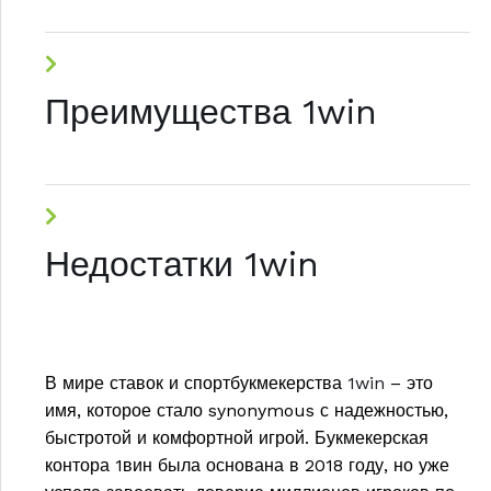
Преимущества 1win
Недостатки 1win
В мире ставок и спортбукмекерства
1win
– это
имя, которое стало synonymous с надежностью,
быстротой и комфортной игрой. Букмекерская
контора 1вин была основана в 2018 году, но уже