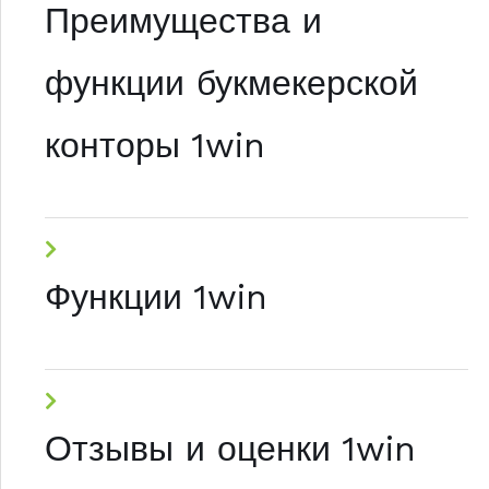
Преимущества и
функции букмекерской
конторы 1win
Функции 1win
Отзывы и оценки 1win