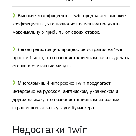
Высокие коэффициенты: 1win предлагает высокие
коэффициенты, что позволяет клиентам получать
максимальную прибыль от своих ставок.
Легкая регистрация: процесс регистрации на 1win
прост и быстр, что позволяет клиентам начать делать
ставки в считанные минуты.
Многоязычный интерфейс: 1win предлагает
интерфейс на русском, английском, украинском и
других языках, что позволяет клиентам из разных
стран использовать услуги букмекера.
Недостатки 1win