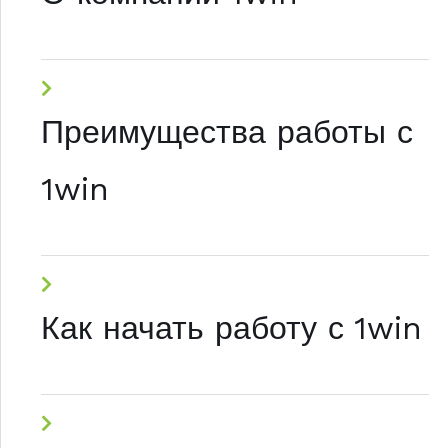
Преимущества работы с
1win
Как начать работу с 1win