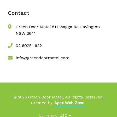
Contact
Green Door Motel 511 Wagga Rd Lavington
NSW 2641
02 6025 1622
info@greendoormotel.com
© 2025 Green Door Motel. All Rights Reserved.
Created by
Apex Web Zone
.
Currency:
USD