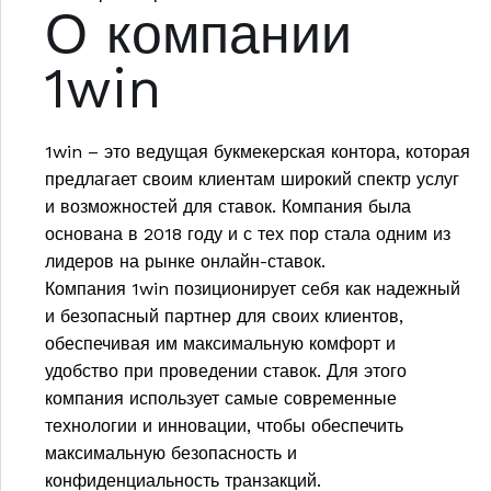
О компании
1win
1win – это ведущая букмекерская контора, которая
предлагает своим клиентам широкий спектр услуг
и возможностей для ставок. Компания была
основана в 2018 году и с тех пор стала одним из
лидеров на рынке онлайн-ставок.
Компания 1win позиционирует себя как надежный
и безопасный партнер для своих клиентов,
обеспечивая им максимальную комфорт и
удобство при проведении ставок. Для этого
компания использует самые современные
технологии и инновации, чтобы обеспечить
максимальную безопасность и
конфиденциальность транзакций.