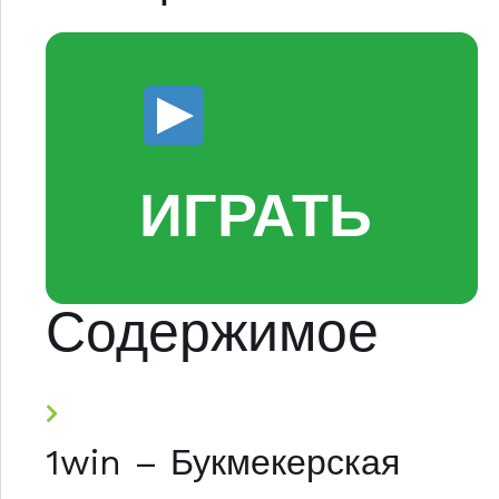
ИГРАТЬ
Содержимое
1win – Букмекерская