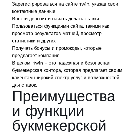
Зарегистрироваться на сайте 1win, указав свои
контактные данные
Внести депозит и начать делать ставки
Пользоваться функциями сайта, такими как
просмотр результатов матчей, просмотр
статистики и других
Получать бонусы и промокоды, которые
предлагает компания
В целом, 1win – это надежная и безопасная
букмекерская контора, которая предлагает своим
клиентам широкий спектр услуг и возможностей
для ставок.
Преимущества
и функции
букмекерской