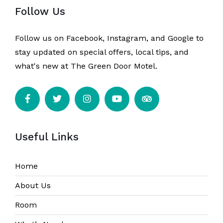
Follow Us
Follow us on Facebook, Instagram, and Google to
stay updated on special offers, local tips, and
what's new at The Green Door Motel.
Useful Links
Home
About Us
Room