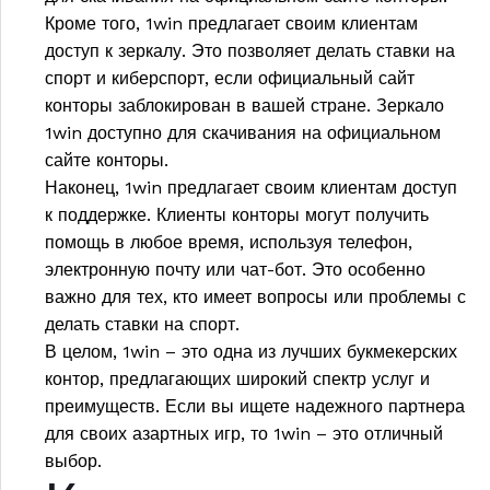
Кроме того, 1win предлагает своим клиентам
доступ к зеркалу. Это позволяет делать ставки на
спорт и киберспорт, если официальный сайт
конторы заблокирован в вашей стране. Зеркало
1win доступно для скачивания на официальном
сайте конторы.
Наконец, 1win предлагает своим клиентам доступ
к поддержке. Клиенты конторы могут получить
помощь в любое время, используя телефон,
электронную почту или чат-бот. Это особенно
важно для тех, кто имеет вопросы или проблемы с
делать ставки на спорт.
В целом, 1win – это одна из лучших букмекерских
контор, предлагающих широкий спектр услуг и
преимуществ. Если вы ищете надежного партнера
для своих азартных игр, то 1win – это отличный
выбор.