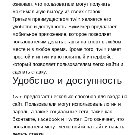
означает, что пользователи могут получать
максимальную выгоду из своих ставок.
Третьим преимуществом 1win является его
удобство и доступность. Букмекер предлагает
мобильное приложение, которое позволяет
пользователям делать ставки на спорт в любом
месте и в любое время. Кроме того, 1win имеет
простой и интуитивно понятный интерфейс,
который позволяет пользователям легко найти и
сделать ставку.
Удобство и доступность
1win предлагает несколько способов для входа на
сайт. Пользователи могут использовать логин и
пароль, а также социальные сети, такие как
Вконтакте, Facebook и Twitter. Это означает, что
пользователи могут легко войти на сайт и начать
делать ставки.