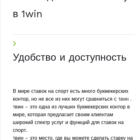
в 1win
Удобство и доступность
В мире ставок на спорт есть много букмекерских
контор, но не все из них могут сравниться с
1вин
.
1вин – это одна из лучших букмекерских контор в
мире, которая предлагает своим клиентам
широкий спектр услуг и функций для ставок на
спорт.
1вин – это место, где вы можете сделать ставку на