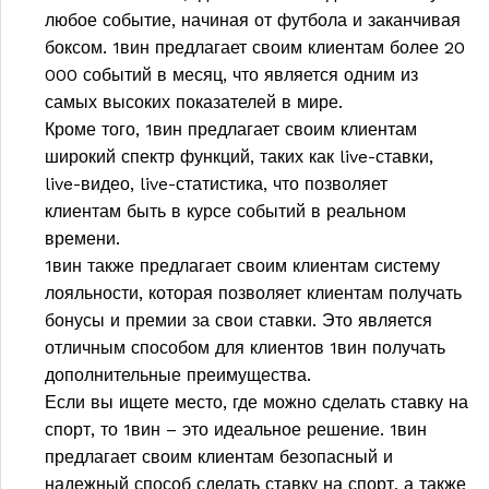
любое событие, начиная от футбола и заканчивая
боксом. 1вин предлагает своим клиентам более 20
000 событий в месяц, что является одним из
самых высоких показателей в мире.
Кроме того, 1вин предлагает своим клиентам
широкий спектр функций, таких как live-ставки,
live-видео, live-статистика, что позволяет
клиентам быть в курсе событий в реальном
времени.
1вин также предлагает своим клиентам систему
лояльности, которая позволяет клиентам получать
бонусы и премии за свои ставки. Это является
отличным способом для клиентов 1вин получать
дополнительные преимущества.
Если вы ищете место, где можно сделать ставку на
спорт, то 1вин – это идеальное решение. 1вин
предлагает своим клиентам безопасный и
надежный способ сделать ставку на спорт, а также