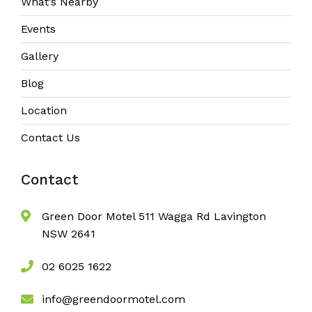
What’s Nearby
Events
Gallery
Blog
Location
Contact Us
Contact
Green Door Motel 511 Wagga Rd Lavington
NSW 2641
02 6025 1622
info@greendoormotel.com