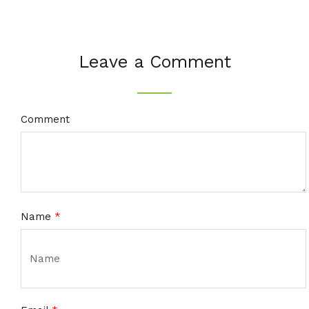
Leave a Comment
Comment
Name
*