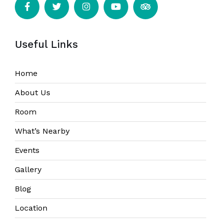
Useful Links
Home
About Us
Room
What’s Nearby
Events
Gallery
Blog
Location