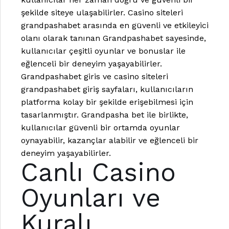
şekilde siteye ulaşabilirler. Casino siteleri
grandpashabet arasında en güvenli ve etkileyici
olanı olarak tanınan Grandpashabet sayesinde,
kullanıcılar çeşitli oyunlar ve bonuslar ile
eğlenceli bir deneyim yaşayabilirler.
Grandpashabet giris ve casino siteleri
grandpashabet giriş sayfaları, kullanıcıların
platforma kolay bir şekilde erişebilmesi için
tasarlanmıştır. Grandpasha bet ile birlikte,
kullanıcılar güvenli bir ortamda oyunlar
oynayabilir, kazançlar alabilir ve eğlenceli bir
deneyim yaşayabilirler.
Canlı Casino
Oyunları ve
Kuralı