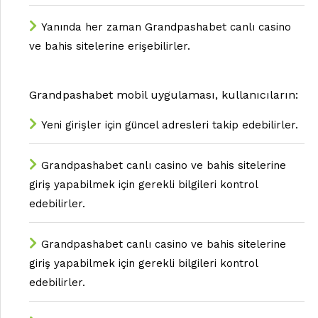
Yanında her zaman Grandpashabet canlı casino
ve bahis sitelerine erişebilirler.
Grandpashabet mobil uygulaması, kullanıcıların:
Yeni girişler için güncel adresleri takip edebilirler.
Grandpashabet canlı casino ve bahis sitelerine
giriş yapabilmek için gerekli bilgileri kontrol
edebilirler.
Grandpashabet canlı casino ve bahis sitelerine
giriş yapabilmek için gerekli bilgileri kontrol
edebilirler.