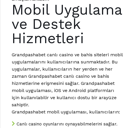
Mobil Uygulama
ve Destek
Hizmetleri
Grandpashabet canlı casino ve bahis siteleri mobil
uygulamalarını kullanıcılarına sunmaktadır. Bu
uygulamalar, kullanıcıların her yerden ve her
zaman Grandpashabet canlı casino ve bahis
hizmetlerine erişmesini sağlar. Grandpashabet
mobil uygulaması, iOS ve Android platformları
için kullanılabilir ve kullanıcı dostu bir arayüze
sahiptir.
Grandpashabet mobil uygulaması, kullanıcıların:
Canlı casino oyunlarını oynayabilmelerini sağlar.