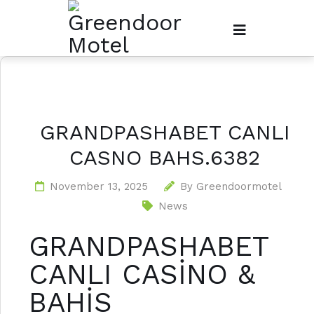
GRANDPASHABET CANLI
CASNO BAHS.6382
November 13, 2025
By
Greendoormotel
News
GRANDPASHABET
CANLI CASİNO &
BAHİS