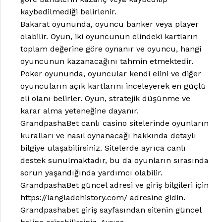
kaybedilmediği belirlenir.
Bakarat oyununda, oyuncu banker veya player
olabilir. Oyun, iki oyuncunun elindeki kartların
toplam değerine göre oynanır ve oyuncu, hangi
oyuncunun kazanacağını tahmin etmektedir.
Poker oyununda, oyuncular kendi elini ve diğer
oyuncuların açık kartlarını inceleyerek en güçlü
eli olanı belirler. Oyun, stratejik düşünme ve
karar alma yeteneğine dayanır.
GrandpashaBet canlı casino sitelerinde oyunların
kuralları ve nasıl oynanacağı hakkında detaylı
bilgiye ulaşabilirsiniz. Sitelerde ayrıca canlı
destek sunulmaktadır, bu da oyunların sırasında
sorun yaşandığında yardımcı olabilir.
GrandpashaBet güncel adresi ve giriş bilgileri için
https://langladehistory.com/ adresine gidin.
Grandpashabet giriş sayfasından sitenin güncel