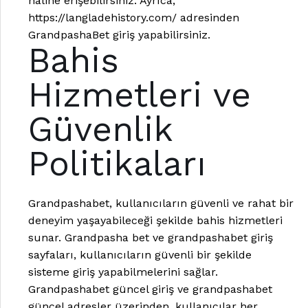
haline erişebilirsiniz. Ayrıca,
https://langladehistory.com/ adresinden
GrandpashaBet giriş yapabilirsiniz.
Bahis
Hizmetleri ve
Güvenlik
Politikaları
Grandpashabet, kullanıcıların güvenli ve rahat bir
deneyim yaşayabileceği şekilde bahis hizmetleri
sunar. Grandpasha bet ve grandpashabet giriş
sayfaları, kullanıcıların güvenli bir şekilde
sisteme giriş yapabilmelerini sağlar.
Grandpashabet güncel giriş ve grandpashabet
güncel adresler üzerinden, kullanıcılar her