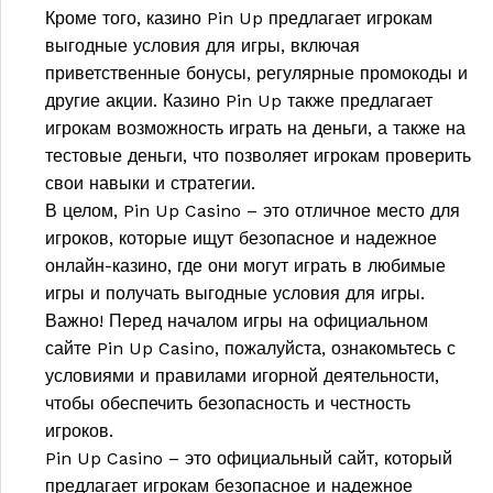
Кроме того, казино Pin Up предлагает игрокам
выгодные условия для игры, включая
приветственные бонусы, регулярные промокоды и
другие акции. Казино Pin Up также предлагает
игрокам возможность играть на деньги, а также на
тестовые деньги, что позволяет игрокам проверить
свои навыки и стратегии.
В целом, Pin Up Casino – это отличное место для
игроков, которые ищут безопасное и надежное
онлайн-казино, где они могут играть в любимые
игры и получать выгодные условия для игры.
Важно! Перед началом игры на официальном
сайте Pin Up Casino, пожалуйста, ознакомьтесь с
условиями и правилами игорной деятельности,
чтобы обеспечить безопасность и честность
игроков.
Pin Up Casino – это официальный сайт, который
предлагает игрокам безопасное и надежное