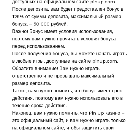
доступных на официальном сайте pinup.com.
После депозита, вам будет предоставлен бонус в
125% от суммы депозита, максимальный размер
бонуса – 50 000 рублей.
Важно! Бонус имеет условия использования,
поэтому вам нужно прочитать условия бонуса
перед использованием.
После получения бонуса, вы можете начать играть
в любые игры, доступные на сайте pinup.com.
Обратите внимание! Вам нужно играть
ответственно и не превышать максимальный
размер депозита.
Также, вам нужно помнить, что бонус имеет срок
действия, поэтому вам нужно использовать его в
течение срока действия.
Наконец, вам нужно помнить, что Pin Up казино –
это официальный сайт, и вам нужно играть только
на официальном сайте, чтобы защитить свои