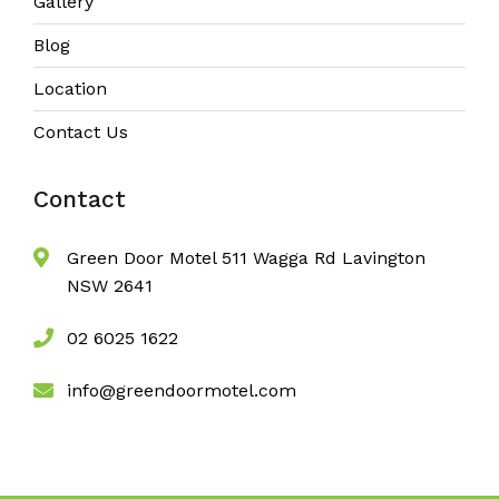
Gallery
Blog
Location
Contact Us
Contact
Green Door Motel 511 Wagga Rd Lavington
NSW 2641
02 6025 1622
info@greendoormotel.com