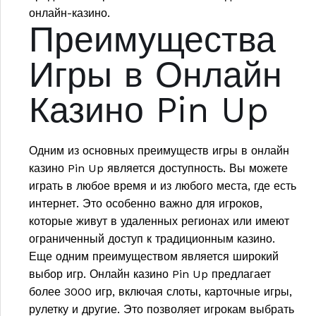
онлайн-казино.
Преимущества
Игры в Онлайн
Казино Pin Up
Одним из основных преимуществ игры в онлайн
казино Pin Up является доступность. Вы можете
играть в любое время и из любого места, где есть
интернет. Это особенно важно для игроков,
которые живут в удаленных регионах или имеют
ограниченный доступ к традиционным казино.
Еще одним преимуществом является широкий
выбор игр. Онлайн казино Pin Up предлагает
более 3000 игр, включая слоты, карточные игры,
рулетку и другие. Это позволяет игрокам выбрать