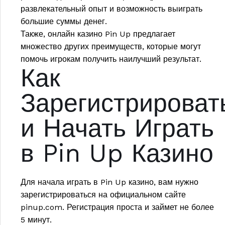
развлекательный опыт и возможность выиграть
большие суммы денег.
Также, онлайн казино Pin Up предлагает
множество других преимуществ, которые могут
помочь игрокам получить наилучший результат.
Как
Зарегистрироват
и Начать Играть
в Pin Up Казино
Для начала играть в Pin Up казино, вам нужно
зарегистрироваться на официальном сайте
pinup.com. Регистрация проста и займет не более
5 минут.