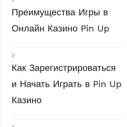
Преимущества Игры в
Онлайн Казино Pin Up
Как Зарегистрироваться
и Начать Играть в Pin Up
Казино