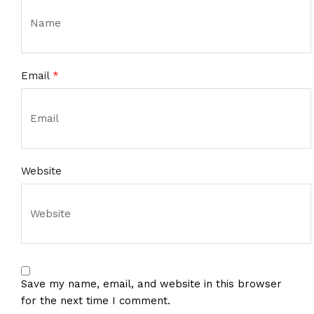
Email
*
Website
Save my name, email, and website in this browser
for the next time I comment.