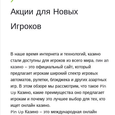
Акции для Новых
Игроков
В наше время интернета и технологий, казино
стали доступны для игроков из всего мира.
пин ап
казино
– это официальный сайт, который
предлагает игрокам широкий спектр игровых
автоматов, рулетки, блэкджека и других азартных
игр. В этом обзоре мы рассмотрим, что такое Pin
Up Казино, какие преимущества оно предлагает
игрокам и почему это лучшее выбор для тех, кто
ищет онлайн казино.
Pin Up Казино – это международная онлайн