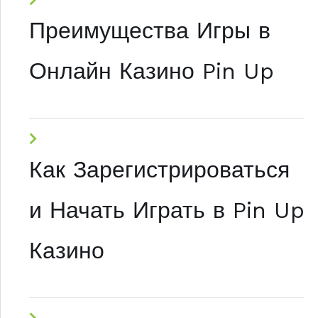
Преимущества Игры в
Онлайн Казино Pin Up
Как Зарегистрироваться
и Начать Играть в Pin Up
Казино