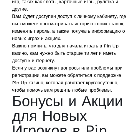
игр, таких как слоты, карточные игры, рулетка и
другие.
Вам будет доступен доступ к личному кабинету, где
вы сможете просматривать историю своих ставок,
изменять пароль, а также получать информацию о
новых играх и акциях.
Важно помнить, что для начала играть в Pin Up
казино, вам нужно быть старше 18 лет и иметь
доступ к интернету.
Если у вас возникнут вопросы или проблемы при
регистрации, вы можете обратиться к поддержке
Pin Up казино, которая работает круглосуточно,
чтобы помочь вам решить любые проблемы.
Бонусы и Акции
для Новых
Игроков в Pin