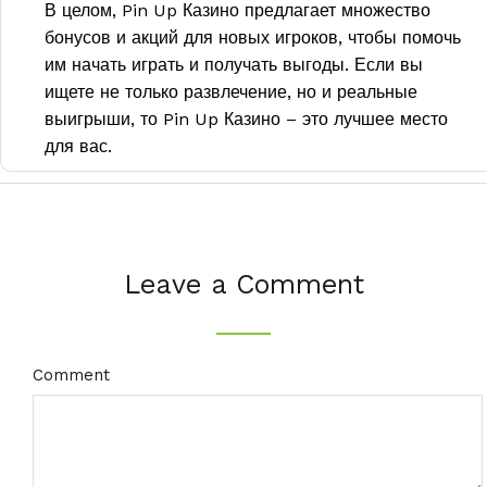
В целом, Pin Up Казино предлагает множество
бонусов и акций для новых игроков, чтобы помочь
им начать играть и получать выгоды. Если вы
ищете не только развлечение, но и реальные
выигрыши, то Pin Up Казино – это лучшее место
для вас.
Leave a Comment
Comment