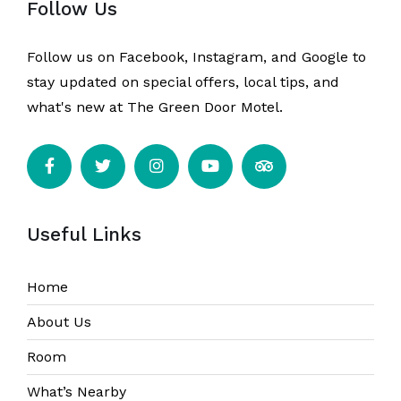
Follow Us
Follow us on Facebook, Instagram, and Google to
stay updated on special offers, local tips, and
what's new at The Green Door Motel.
Useful Links
Home
About Us
Room
What’s Nearby