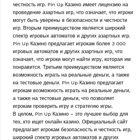
честность игр. Pin Up Казино имеет лицензию на
проведение азартных игр, что означает, что игроки
могут быть уверены в безопасности и честности
игр. Вторым преимуществом является широкий
спектр игровых автоматов и других азартных игр.
Pin Up Казино предлагает игрокам более 3 000
игровых автоматов и других азартных игр, что
означает, что игроки могут найти игру, которая им
понравится. Третьим преимуществом является
возможность играть на реальные деньги, а также
на тестовые деньги. Pin Up Казино предлагает
игрокам возможность играть на реальные деньги,
а также на тестовые деньги, что позволяет
игрокам проверить игру и стратегию игры.
В целом, Pin Up Казино – это лучшее выбор для
тех, кто ищет онлайн казино. Официальный сайт
предлагает игрокам безопасность и честность игр,
широкий спектр игровых автоматов и других