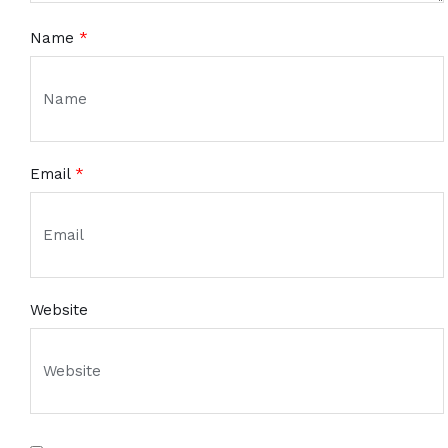
Name
*
Email
*
Website