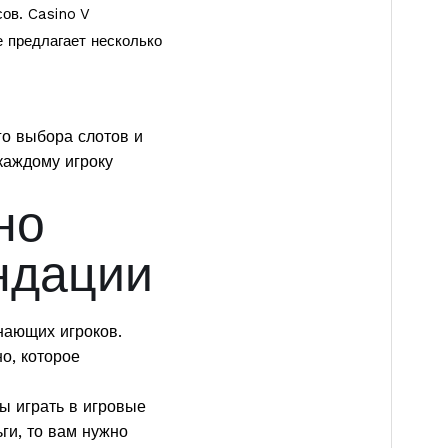
ов. Casino V
е предлагает несколько
го выбора слотов и
каждому игроку
но
ндации
нающих игроков.
о, которое
ы играть в игровые
ги, то вам нужно