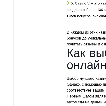
5.
Casino
V – это каз
предлагает более 100 
типов бонусов, включа
В каждом из этих каз
бонусов до уникальн
почитать отзывы и оз
Как вы
онлайн
Выбор лучшего казин
Однако, с помощью пр
соответствует вашим
Первым шагом являет
автоматы на деньги и