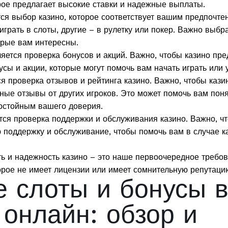
рое предлагает высокие ставки и надежные выплаты.
ся выбор казино, которое соответствует вашим предпочте
играть в слоты, другие – в рулетку или покер. Важно выбра
орые вам интересны.
ется проверка бонусов и акций. Важно, чтобы казино пре
сы и акции, которые могут помочь вам начать играть или 
я проверка отзывов и рейтинга казино. Важно, чтобы каз
ные отзывы от других игроков. Это может помочь вам поня
остойным вашего доверия.
ся проверка поддержки и обслуживания казино. Важно, чт
 поддержку и обслуживание, чтобы помочь вам в случае к
ь и надежность казино – это наше первоочередное требов
торое не имеет лицензии или имеет сомнительную репутаци
 слоты и бонусы 
 онлайн: обзор и