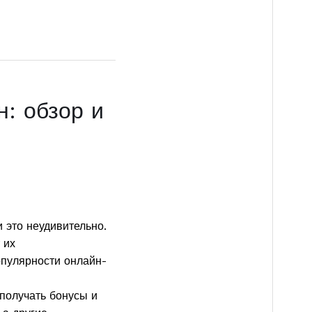
: обзор и
 это неудивительно.
 их
опулярности онлайн-
 получать бонусы и