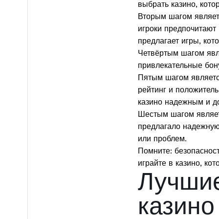
выбрать казино, кото
Вторым шагом являет
игроки предпочитают 
предлагает игры, кот
Четвёртым шагом явля
привлекательные бону
Пятым шагом являетс
рейтинг и положитель
казино надежным и д
Шестым шагом являет
предлагало надежную
или проблем.
Помните: безопасност
играйте в казино, ко
Лучшие
казино