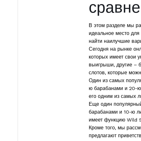
сравне
В этом разделе мы ра
идеальное место для
найти наилучшие вар
Сегодня на рынке он
которых имеет свои 
выигрыши, другие – 
слотов, которые можн
Один из самых популя
ю барабанами и 20-ю
его одним из самых 
Еще один популярный 
барабанами и 10-ю л
имеет функцию Wild 
Кроме того, мы рассм
предлагают приветст