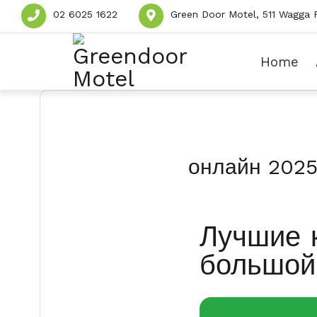
02 6025 1622
Green Door Motel, 511 Wagga 
Home
онлайн 2025
Лучшие 
большой