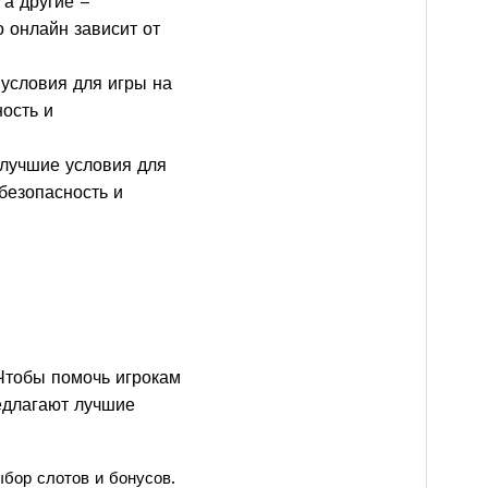
 а другие –
 онлайн зависит от
 условия для игры на
ость и
илучшие условия для
безопасность и
Чтобы помочь игрокам
редлагают лучшие
бор слотов и бонусов.