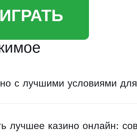
ИГРАТЬ
жимое
ино с лучшими условиями для
ть лучшее казино онлайн: со