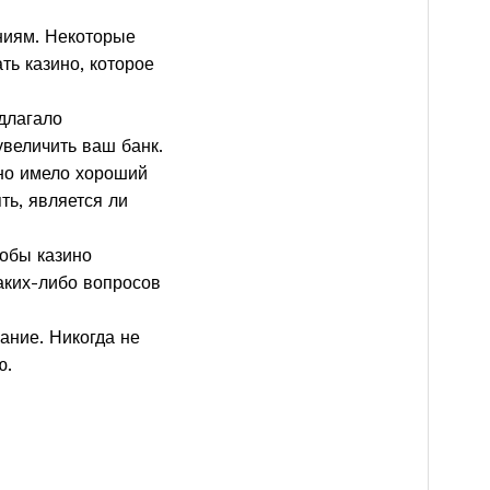
ниям. Некоторые
ть казино, которое
длагало
увеличить ваш банк.
ино имело хороший
ть, является ли
обы казино
аких-либо вопросов
ание. Никогда не
ю.
в