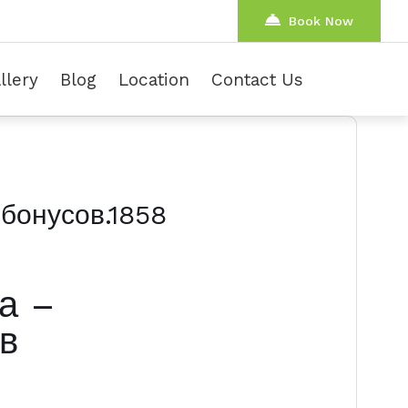
Book Now
llery
Blog
Location
Contact Us
бонусов.1858
а –
в