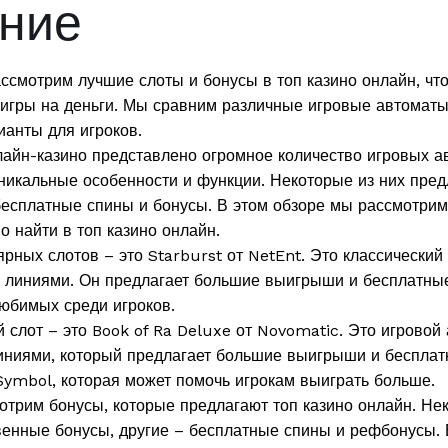
ние
ссмотрим лучшие слоты и бонусы в топ казино онлайн, чт
 игры на деньги. Мы сравним различные игровые автоматы
ианты для игроков.
лайн-казино представлено огромное количество игровых а
уникальные особенности и функции. Некоторые из них пре
бесплатные спины и бонусы. В этом обзоре мы рассмотрим
о найти в топ казино онлайн.
рных слотов – это Starburst от NetEnt. Это классический 
 линиями. Он предлагает большие выигрыши и бесплатные
любимых среди игроков.
слот – это Book of Ra Deluxe от Novomatic. Это игровой 
иниями, который предлагает большие выигрыши и бесплат
Symbol, которая может помочь игрокам выиграть больше.
отрим бонусы, которые предлагают топ казино онлайн. Не
венные бонусы, другие – бесплатные спины и рефбонусы. 