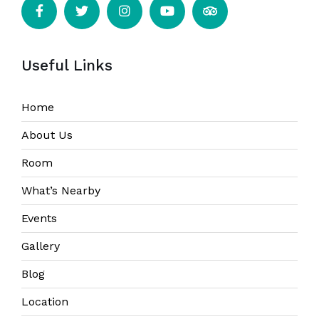
Useful Links
Home
About Us
Room
What’s Nearby
Events
Gallery
Blog
Location