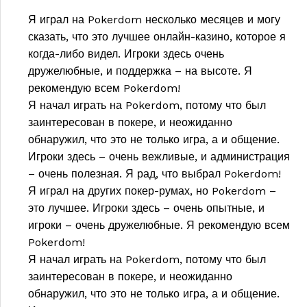
Я играл на Pokerdom несколько месяцев и могу
сказать, что это лучшее онлайн-казино, которое я
когда-либо видел. Игроки здесь очень
дружелюбные, и поддержка – на высоте. Я
рекомендую всем Pokerdom!
Я начал играть на Pokerdom, потому что был
заинтересован в покере, и неожиданно
обнаружил, что это не только игра, а и общение.
Игроки здесь – очень вежливые, и администрация
– очень полезная. Я рад, что выбрал Pokerdom!
Я играл на других покер-румах, но Pokerdom –
это лучшее. Игроки здесь – очень опытные, и
игроки – очень дружелюбные. Я рекомендую всем
Pokerdom!
Я начал играть на Pokerdom, потому что был
заинтересован в покере, и неожиданно
обнаружил, что это не только игра, а и общение.