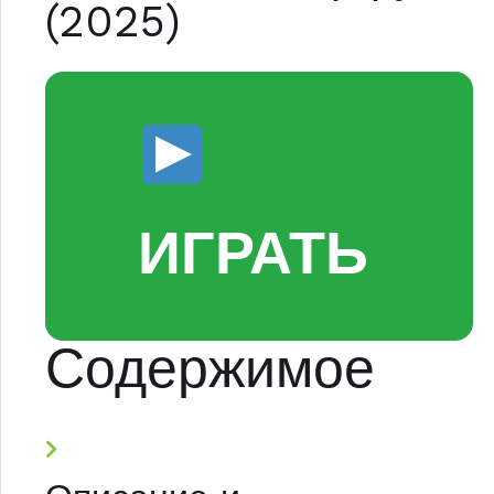
(2025)
ИГРАТЬ
Содержимое