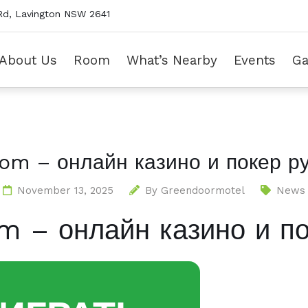
Rd, Lavington NSW 2641
About Us
Room
What’s Nearby
Events
Ga
om – онлайн казино и покер р
November 13, 2025
By
Greendoormotel
News
m – онлайн казино и п