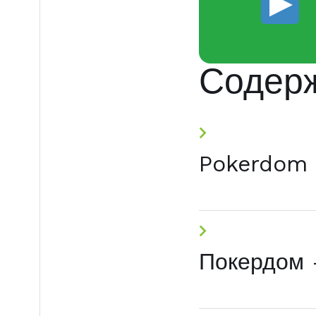
Содер
Pokerdom 
Покердом 