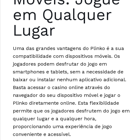
em Qualquer
Lugar
Uma das grandes vantagens do Plinko é a sua
compatibilidade com dispositivos móveis. Os
jogadores podem desfrutar do jogo em
smartphones e tablets, sem a necessidade de
baixar ou instalar nenhum aplicativo adicional.
Basta acessar o casino online através do
navegador do seu dispositivo móvel e jogar o
Plinko diretamente online. Esta flexibilidade
permite que os jogadores desfrutem do jogo em
qualquer lugar e a qualquer hora,
proporcionando uma experiência de jogo
conveniente e acessível.