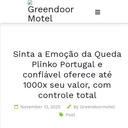
Sinta a Emoção da Queda
Plinko Portugal e
confiável oferece até
1000x seu valor, com
controle total
November 13, 2025
By
Greendoormotel
Post