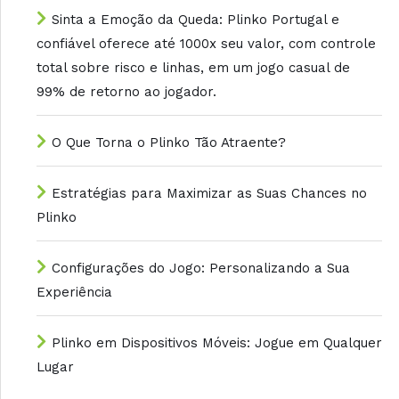
Sinta a Emoção da Queda: Plinko Portugal e
confiável oferece até 1000x seu valor, com controle
total sobre risco e linhas, em um jogo casual de
99% de retorno ao jogador.
O Que Torna o Plinko Tão Atraente?
Estratégias para Maximizar as Suas Chances no
Plinko
Configurações do Jogo: Personalizando a Sua
Experiência
Plinko em Dispositivos Móveis: Jogue em Qualquer
Lugar