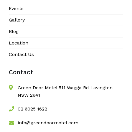
Events
Gallery
Blog
Location
Contact Us
Contact
Green Door Motel 511 Wagga Rd Lavington
NSW 2641
02 6025 1622
info@greendoormotel.com