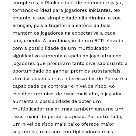
complexos, o Plinko é fácil de entender e jogar,
tornando-o ideal para jogadores iniciantes. No
entanto, a sua simplicidade não diminui a sua
emoção, pois a trajetória aleatória da bola
mantém os jogadores na expectativa a cada
lançamento. A combinação de um RTP elevado
com a possibilidade de um multiplicador
significativo aumenta o apelo do jogo, atraindo
jogadores que procuram tanto diversão quanto a
oportunidade de ganhar prémios substanciais.
Um dos aspetos mais interessantes do Plinko é a
capacidade de controlar o nível de risco. Ao
escolher um nível de risco mais alto, o jogador
aumenta a possibilidade de obter um
multiplicador maior, mas também assume um
risco maior de perder a aposta. Por outro lado,
um nível de risco mais baixo oferece maior
segurança, mas com multiplicadores mais