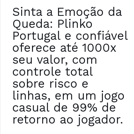
Sinta a Emoção da
Queda: Plinko
Portugal e confiável
oferece até 1000x
seu valor, com
controle total
sobre risco e
linhas, em um jogo
casual de 99% de
retorno ao jogador.