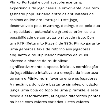
Plinko Portugal e confiável
oferece uma
experiência de jogo casual e envolvente, que tem
ganhado popularidade entre os entusiastas de
casinos online em Portugal. Este jogo,
desenvolvido pela BGaming, distingue-se pela sua
simplicidade, potencial de grandes prémios e a
possibilidade de controlar o nível de risco. Com
um RTP (Return to Player) de 99%, Plinko garante
uma generosa taxa de retorno aos jogadores,
enquanto o multiplicador máximo de x1000
oferece a chance de multiplicar
significativamente a aposta inicial. A combinação
de jogabilidade intuitiva e a emoção da incerteza
tornam o Plinko num favorito entre os jogadores.
A mecânica do jogo é bastante simples: o jogador
lança uma bola do topo de uma pirâmide, e esta
desce aleatoriamente, atingindo diferentes pontos
na base com valores variados. Estes valores