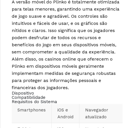
A versão móvel do Plinko é totalmente otimizada
para telas menores, garantindo uma experiência
de jogo suave e agradável. Os controles são
intuitivos e fáceis de usar, e os gráficos são
nítidos e claros. Isso significa que os jogadores
podem desfrutar de todos os recursos e
benefícios do jogo em seus dispositivos móveis,
sem comprometer a qualidade da experiência.
Além disso, os casinos online que oferecem o
Plinko em dispositivos móveis geralmente
implementam medidas de segurança robustas
para proteger as informações pessoais e
financeiras dos jogadores.
Dispositivo
Compatibilidade
Requisitos do Sistema
Smartphones
iOS e
Navegador
Android
atualizado