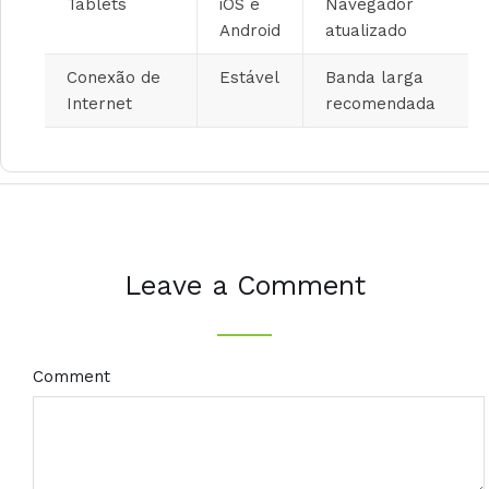
Tablets
iOS e
Navegador
Android
atualizado
Conexão de
Estável
Banda larga
Internet
recomendada
Leave a Comment
Comment