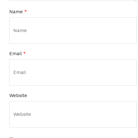
Name
*
Email
*
Website