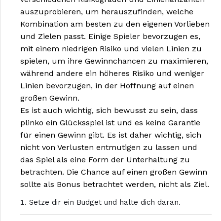
auszuprobieren, um herauszufinden, welche
Kombination am besten zu den eigenen Vorlieben
und Zielen passt. Einige Spieler bevorzugen es,
mit einem niedrigen Risiko und vielen Linien zu
spielen, um ihre Gewinnchancen zu maximieren,
während andere ein höheres Risiko und weniger
Linien bevorzugen, in der Hoffnung auf einen
großen Gewinn.
Es ist auch wichtig, sich bewusst zu sein, dass
plinko ein Glücksspiel ist und es keine Garantie
für einen Gewinn gibt. Es ist daher wichtig, sich
nicht von Verlusten entmutigen zu lassen und
das Spiel als eine Form der Unterhaltung zu
betrachten. Die Chance auf einen großen Gewinn
sollte als Bonus betrachtet werden, nicht als Ziel.
Setze dir ein Budget und halte dich daran.