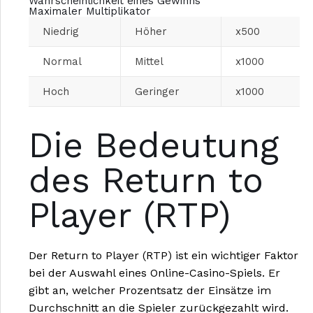
Wahrscheinlichkeit eines Gewinns
Maximaler Multiplikator
Niedrig
Höher
x500
Normal
Mittel
x1000
Hoch
Geringer
x1000
Die Bedeutung
des Return to
Player (RTP)
Der Return to Player (RTP) ist ein wichtiger Faktor
bei der Auswahl eines Online-Casino-Spiels. Er
gibt an, welcher Prozentsatz der Einsätze im
Durchschnitt an die Spieler zurückgezahlt wird.