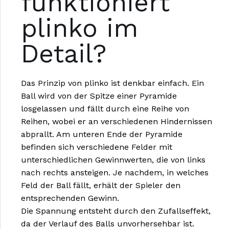
funktioniert
plinko im
Detail?
Das Prinzip von plinko ist denkbar einfach. Ein
Ball wird von der Spitze einer Pyramide
losgelassen und fällt durch eine Reihe von
Reihen, wobei er an verschiedenen Hindernissen
abprallt. Am unteren Ende der Pyramide
befinden sich verschiedene Felder mit
unterschiedlichen Gewinnwerten, die von links
nach rechts ansteigen. Je nachdem, in welches
Feld der Ball fällt, erhält der Spieler den
entsprechenden Gewinn.
Die Spannung entsteht durch den Zufallseffekt,
da der Verlauf des Balls unvorhersehbar ist.