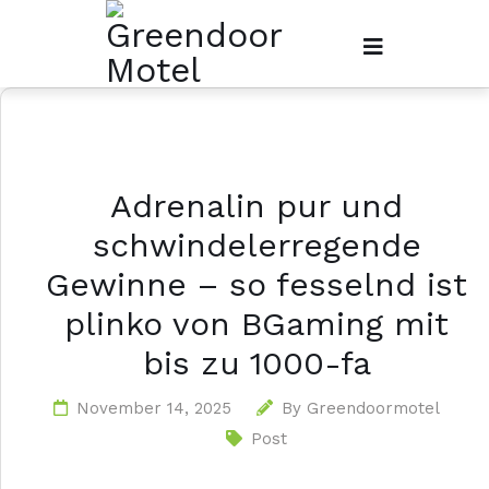
Adrenalin pur und
schwindelerregende
Gewinne – so fesselnd ist
plinko von BGaming mit
bis zu 1000-fa
November 14, 2025
By
Greendoormotel
Post