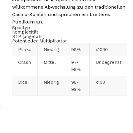
willkommene Abwechslung zu den traditionellen
Casino-Spielen und sprechen ein breiteres
Publikum an.
Spieltyp
Komplexität
RTP (ungefähr)
Potentieller Multiplikator
Plinko
Niedrig
99%
x1000
Crash
Mittel
97-
Unbegrenzt
99%
Dice
Niedrig
98-
x100
99%