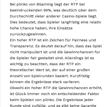
Bei plinko von BGaming liegt der RTP bei
beeindruckenden 99%, was deutlich über dem
Durchschnitt vieler anderer Casino-Spiele liegt.
Dies bedeutet, dass Spieler langfristig eine relativ
hohe Chance haben, ihre Einsätze
zurückzugewinnen.
Ein hoher RTP ist ein Zeichen für Fairness und
Transparenz. Es deutet darauf hin, dass das Spiel
nicht manipuliert ist und die Gewinnchancen für
die Spieler fair gestaltet sind. Allerdings ist es
wichtig zu beachten, dass der RTP ein
theoretischer Wert ist, der auf einer großen
Anzahl von Spielrunden basiert. Kurzfristig
können die Ergebnisse stark variieren.
Obwohl ein hoher RTP die Gewinnchancen erhöht,
ist Glück immer noch ein entscheidender Faktor
beim Spielen von plinko. Die Ergebnisse jeder
Runde sind zufällig, und es gibt keine Garantie