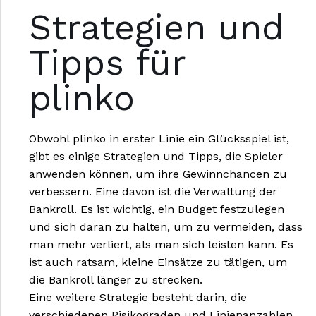
Strategien und
Tipps für
plinko
Obwohl plinko in erster Linie ein Glücksspiel ist,
gibt es einige Strategien und Tipps, die Spieler
anwenden können, um ihre Gewinnchancen zu
verbessern. Eine davon ist die Verwaltung der
Bankroll. Es ist wichtig, ein Budget festzulegen
und sich daran zu halten, um zu vermeiden, dass
man mehr verliert, als man sich leisten kann. Es
ist auch ratsam, kleine Einsätze zu tätigen, um
die Bankroll länger zu strecken.
Eine weitere Strategie besteht darin, die
verschiedenen Risikograden und Linienanzahlen