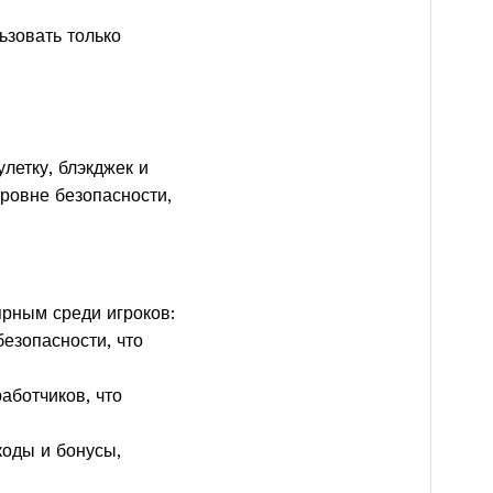
ьзовать только
летку, блэкджек и
уровне безопасности,
ярным среди игроков:
безопасности, что
аботчиков, что
коды и бонусы,