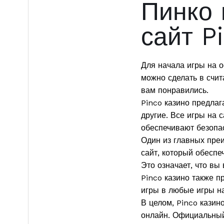
Пинко
сайт P
Для начала игры на о
можно сделать в счит
вам понравились.
Pinco казино предлаг
другие. Все игры на 
обеспечивают безопас
Один из главных преи
сайт, который обеспе
Это означает, что вы
Pinco казино также п
игры в любые игры н
В целом, Pinco казин
онлайн. Официальный 