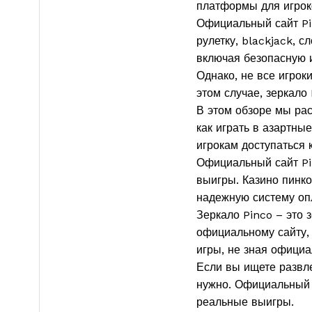
платформы для игрок
Официальный сайт Pin
рулетку, blackjack, с
включая безопасную 
Однако, не все игрок
этом случае, зеркало
В этом обзоре мы рас
как играть в азартны
игрокам доступаться 
Официальный сайт Pin
выигры. Казино пинко
надежную систему опл
Зеркало Pinco – это 
официальному сайту, 
игры, не зная официа
Если вы ищете развле
нужно. Официальный с
реальные выигры.