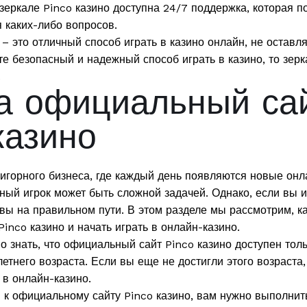
зеркале Pinco казино доступна 24/7 поддержка, которая п
 каких-либо вопросов.
 – это отличный способ играть в казино онлайн, не оставл
е безопасный и надежный способ играть в казино, то зерк
.
а официальный са
казино
горного бизнеса, где каждый день появляются новые онл
ный игрок может быть сложной задачей. Однако, если вы
о вы на правильном пути. В этом разделе мы рассмотрим, ка
inco казино и начать играть в онлайн-казино.
о знать, что официальный сайт Pinco казино доступен толь
летнего возраста. Если вы еще не достигли этого возраста,
 в онлайн-казино.
 к официальному сайту Pinco казино, вам нужно выполнит