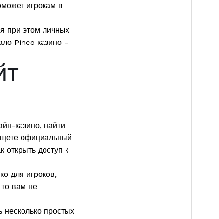
оможет игрокам в
яя при этом личных
ало Pinco казино –
йт
айн-казино, найти
 ищете официальный
к открыть доступ к
ко для игроков,
 то вам не
ь несколько простых