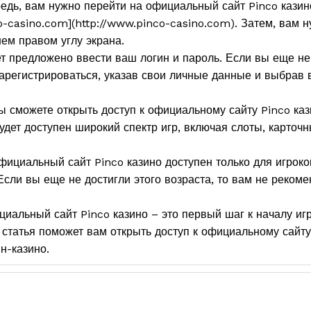
едь, вам нужно перейти на официальный сайт Pinco казин
-casino.com](http://www.pinco-casino.com). Затем, вам н
нем правом углу экрана.
ет предложено ввести ваш логин и пароль. Если вы еще н
зарегистрироваться, указав свои личные данные и выбрав 
ы сможете открыть доступ к официальному сайту Pinco кази
удет доступен широкий спектр игр, включая слоты, карточн
фициальный сайт Pinco казино доступен только для игроко
 Если вы еще не достигли этого возраста, то вам не рекоме
циальный сайт Pinco казино – это первый шаг к началу иг
статья поможет вам открыть доступ к официальному сайту
н-казино.