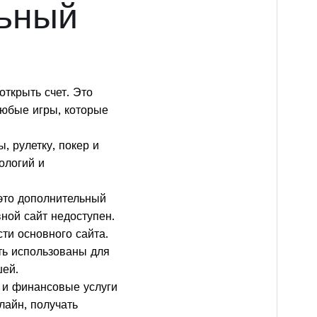
ьный
открыть счет. Это
любые игры, которые
, рулетку, покер и
ологий и
 это дополнительный
вной сайт недоступен.
сти основного сайта.
ть использованы для
шей.
е и финансовые услуги
лайн, получать