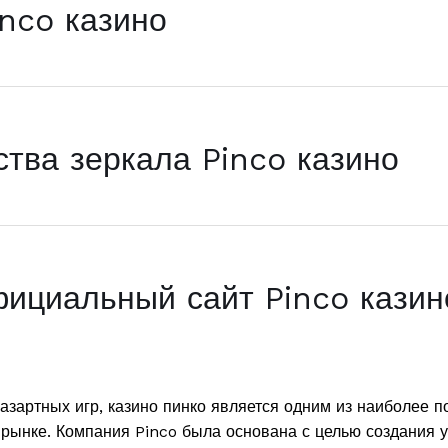
inco казино
тва зеркала Pinco казино
фициальный сайт Pinco казин
зартных игр, казино пинко является одним из наиболее п
 рынке. Компания Pinco была основана с целью создания 