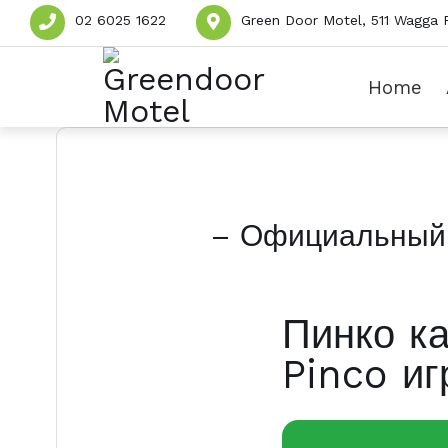
02 6025 1622
Green Door Motel, 511 Wagga 
Home
– Официальный 
Пинко к
Pinco иг