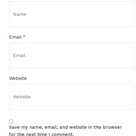
Email
*
Website
Save my name, email, and website in this browser
for the next time I comment.