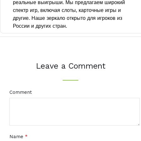
реальные выигрыши. Мы предлагаем широкий
спектр игр, включая слоты, карточные игры и
другие. Наше зеркало открыто для игроков из
России и других стран.
Leave a Comment
Comment
Name
*