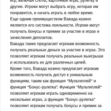
игр, включая слоты, карточные игры, рулетку и
другие. Игроки могут выбрать игру, которая им
понравится, и начать играть в любое время.
Еще одним преимуществом Вавада казино
является его система лояльности. Игроки могут
получать бонусы и премии за участие в играх и
зачисления депозитов.
Вавада также предлагает игрокам возможность
получать реальные деньги за участие в играх. Это
позволяет игрокам получать реальные выигрыши
и использовать их для различных целей.
Кроме того, Вавада казино предлагает игрокам
возможность получать доступ к уникальным
функциям, таким как функция “Мультиплей” и
функция “Бонус-рулетка”. Функция “Мультиплей”
позволяет игрокам играть одновременно на
нескольких играх, а функция “Бонус-рулетка”
позволяет игрокам получать бонусы и премии за