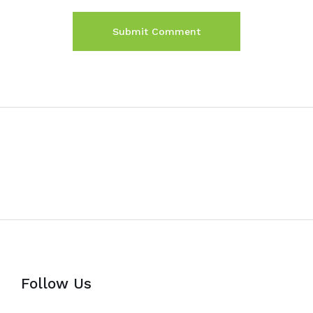
Follow Us