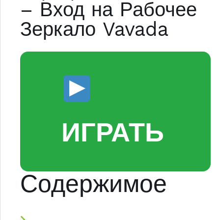
– Вход на Рабочее
Зеркало Vavada
ИГРАТЬ
Содержимое