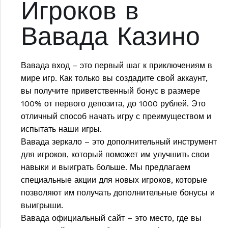
Игроков в
Вавада Казино
Вавада вход – это первый шаг к приключениям в
мире игр. Как только вы создадите свой аккаунт,
вы получите приветственный бонус в размере
100% от первого депозита, до 1000 рублей. Это
отличный способ начать игру с преимуществом и
испытать наши игры.
Вавада зеркало – это дополнительный инструмент
для игроков, который поможет им улучшить свои
навыки и выиграть больше. Мы предлагаем
специальные акции для новых игроков, которые
позволяют им получать дополнительные бонусы и
выигрыши.
Вавада официальный сайт – это место, где вы