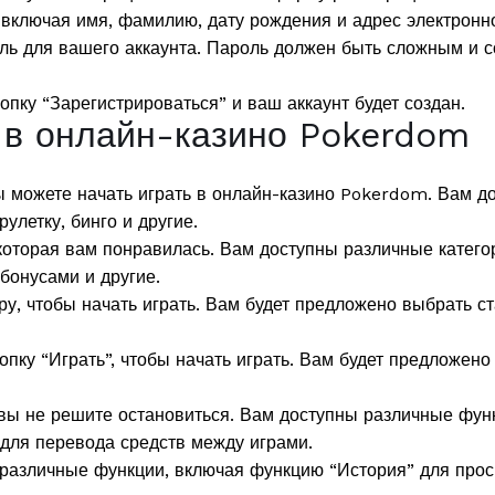
 включая имя, фамилию, дату рождения и адрес электронн
ль для вашего аккаунта. Пароль должен быть сложным и с
опку “Зарегистрироваться” и ваш аккаунт будет создан.
ь в онлайн-казино Pokerdom
ы можете начать играть в онлайн-казино Pokerdom. Вам д
рулетку, бинго и другие.
 которая вам понравилась. Вам доступны различные катего
 бонусами и другие.
ру, чтобы начать играть. Вам будет предложено выбрать ст
опку “Играть”, чтобы начать играть. Вам будет предложено
 вы не решите остановиться. Вам доступны различные фун
для перевода средств между играми.
 различные функции, включая функцию “История” для про