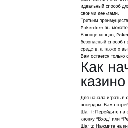
идеальный способ для
своими деньгами.
Третьим преимущество
Pokerdom вы можете и
В конце концов, Poke
безопасный способ пр
средств, а также о в
Вам остается только 
Как на
казин
Для начала играть в
покердом. Вам потреб
Шаг 1: Перейдите на 
кнопку “Вход” или “Ре
Шаг 2: Нажмите на кн