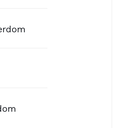
kerdom
rdom