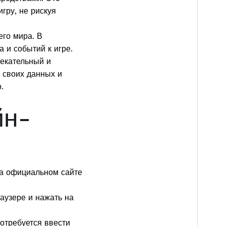
гру, не рискуя
его мира. В
 и событий к игре.
лекательный и
 своих данных и
.
йн-
на официальном сайте
аузере и нажать на
отребуется ввести