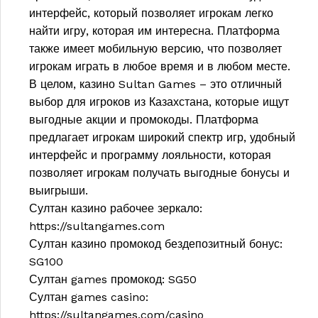
интерфейс, который позволяет игрокам легко
найти игру, которая им интересна. Платформа
также имеет мобильную версию, что позволяет
игрокам играть в любое время и в любом месте.
В целом, казино Sultan Games – это отличный
выбор для игроков из Казахстана, которые ищут
выгодные акции и промокоды. Платформа
предлагает игрокам широкий спектр игр, удобный
интерфейс и программу лояльности, которая
позволяет игрокам получать выгодные бонусы и
выигрыши.
Султан казино рабочее зеркало:
https://sultangames.com
Султан казино промокод бездепозитный бонус:
SG100
Султан games промокод: SG50
Султан games casino:
https://sultangames.com/casino