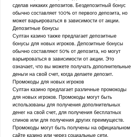
сделав никаких депозитов. Бездепозитный бонус
обычно составляет 100% от первого депозита, но
может варьироваться в зависимости от акции.
Депозитные бонусы
Султан казино также предлагает депозитные
бонусы для новых игроков. Депозитные бонусы
обычно составляют 50% от депозита, но могут
варьироваться в зависимости от акции. Это
означает, что вы можете получать дополнительные
деньги на свой счет, когда делаете депозит.
Промокоды для новых игроков
Султан казино предлагает различные промокоды
для новых игроков. Промокоды могут быть
использованы для получения дополнительных
денег на свой счет, для получения бесплатных
спинов или для получения других преимуществ.
Промокоды могут быть получены на официальном
сайте казино или через социальные сети.