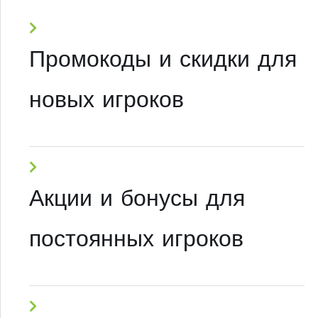
Промокоды и скидки для
новых игроков
Акции и бонусы для
постоянных игроков