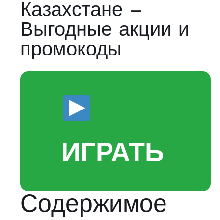
Казахстане –
Выгодные акции и
промокоды
ИГРАТЬ
Содержимое