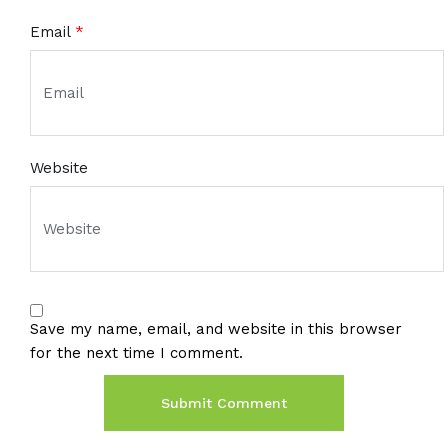
Email
*
Website
Save my name, email, and website in this browser
for the next time I comment.