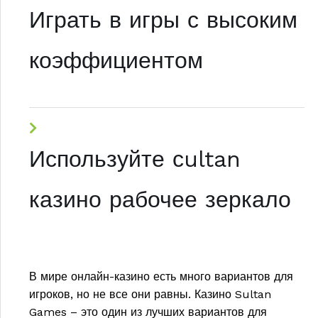
Играть в игры с высоким
коэффициентом
Используйте сultan
казино рабочее зеркало
В мире онлайн-казино есть много вариантов для
игроков, но не все они равны. Казино Sultan
Games – это один из лучших вариантов для