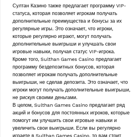
Султан Казино также предлагает программу VIP-
статуса, которая позволяет игрокам получать
дополнительные преимущества и бонусы за их
регулярные игры. Это означает, что игроки,
которые регулярно играют, могут получать
дополнительные выигрыши и улучшать свои
игровые навыки, получая статус VIP-игрока.
Кроме того, Sulthan Games Casino предлагает
программу бездепозитных бонусов, которая
позволяет игрокам получать дополнительные
выигрыши, не сделав депозита. Это означает, что
игроки могут получать дополнительные выигрыши,
не рискуя своими деньгами.
В целом, Sulthan Games Casino предлагает ряд
акций и бонусов для постоянных игроков, которые
помогут им улучшить свои игровые навыки и
увеличить свои выигрыши. Если вы регулярно
играете в Sulthan Games Casino, то вам стоит