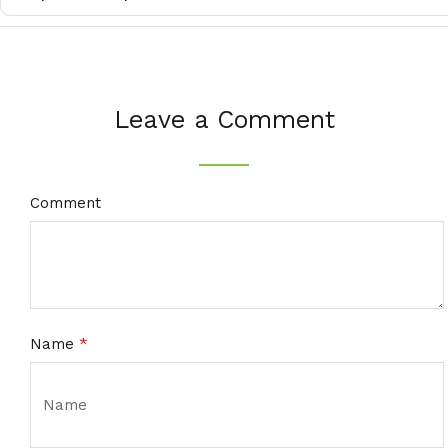
Leave a Comment
Comment
Name
*