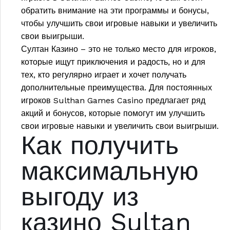
обратить внимание на эти программы и бонусы,
чтобы улучшить свои игровые навыки и увеличить
свои выигрыши.
Султан Казино – это не только место для игроков,
которые ищут приключения и радость, но и для
тех, кто регулярно играет и хочет получать
дополнительные преимущества. Для постоянных
игроков Sulthan Games Casino предлагает ряд
акций и бонусов, которые помогут им улучшить
свои игровые навыки и увеличить свои выигрыши.
Как получить
максимальную
выгоду из
казино Sultan