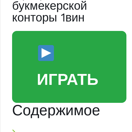
букмекерской
конторы 1вин
ИГРАТЬ
Содержимое