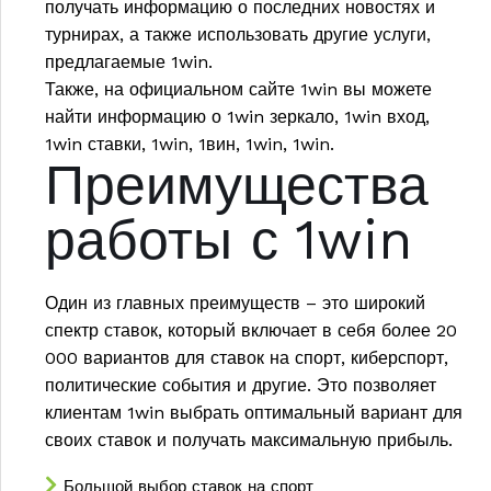
получать информацию о последних новостях и
турнирах, а также использовать другие услуги,
предлагаемые 1win.
Также, на официальном сайте 1win вы можете
найти информацию о 1win зеркало, 1win вход,
1win ставки, 1win, 1вин, 1win, 1win.
Преимущества
работы с 1win
Один из главных преимуществ – это широкий
спектр ставок, который включает в себя более 20
000 вариантов для ставок на спорт, киберспорт,
политические события и другие. Это позволяет
клиентам 1win выбрать оптимальный вариант для
своих ставок и получать максимальную прибыль.
Большой выбор ставок на спорт