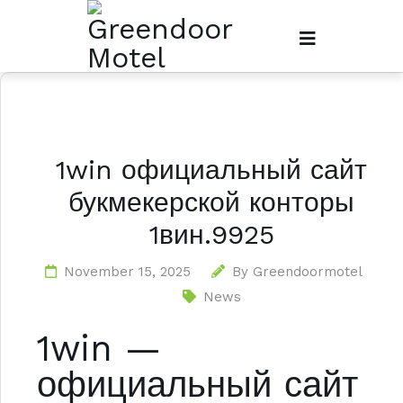
1win официальный сайт
букмекерской конторы
1вин.9925
November 15, 2025
By
Greendoormotel
News
1win —
официальный сайт