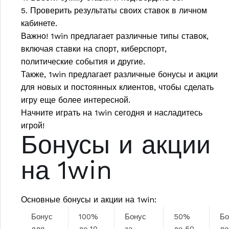
5. Проверить результаты своих ставок в личном
кабинете.
Важно! 1win предлагает различные типы ставок,
включая ставки на спорт, киберспорт,
политические события и другие.
Также, 1win предлагает различные бонусы и акции
для новых и постоянных клиентов, чтобы сделать
игру еще более интересной.
Начните играть на 1win сегодня и насладитесь
игрой!
Бонусы и акции
на 1win
Основные бонусы и акции на 1win:
Бонус
100%
Бонус
50%
Бо