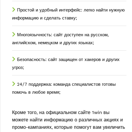
Простой и удобный интерфейс: легко найти нужную
информацию и сделать ставку;
Многоязычность: сайт доступен на русском,
английском, немецком и других языках;
Безопасность: сайт защищен от хакеров и других
угроз;
24/7 поддержка: команда специалистов готовы
помочь в любое время;
Кроме того, на официальном сайте 1win вы
можете найти информацию о различных акциях и
промо-кампаниях, которые помогут вам увеличить