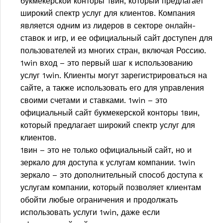
букмекерской конторы 1вин, который предлагает
широкий спектр услуг для клиентов. Компания
является одним из лидеров в секторе онлайн-
ставок и игр, и ее официальный сайт доступен для
пользователей из многих стран, включая Россию.
1win вход – это первый шаг к использованию
услуг 1win. Клиенты могут зарегистрироваться на
сайте, а также использовать его для управления
своими счетами и ставками. 1win – это
официальный сайт букмекерской конторы 1вин,
который предлагает широкий спектр услуг для
клиентов.
1вин – это не только официальный сайт, но и
зеркало для доступа к услугам компании. 1win
зеркало – это дополнительный способ доступа к
услугам компании, который позволяет клиентам
обойти любые ограничения и продолжать
использовать услуги 1win, даже если