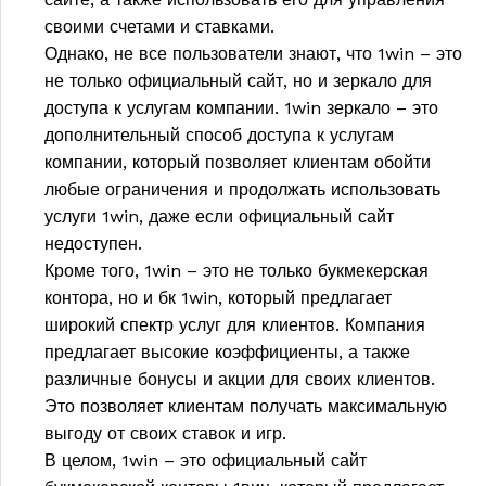
своими счетами и ставками.
Однако, не все пользователи знают, что 1win – это
не только официальный сайт, но и зеркало для
доступа к услугам компании. 1win зеркало – это
дополнительный способ доступа к услугам
компании, который позволяет клиентам обойти
любые ограничения и продолжать использовать
услуги 1win, даже если официальный сайт
недоступен.
Кроме того, 1win – это не только букмекерская
контора, но и бк 1win, который предлагает
широкий спектр услуг для клиентов. Компания
предлагает высокие коэффициенты, а также
различные бонусы и акции для своих клиентов.
Это позволяет клиентам получать максимальную
выгоду от своих ставок и игр.
В целом, 1win – это официальный сайт