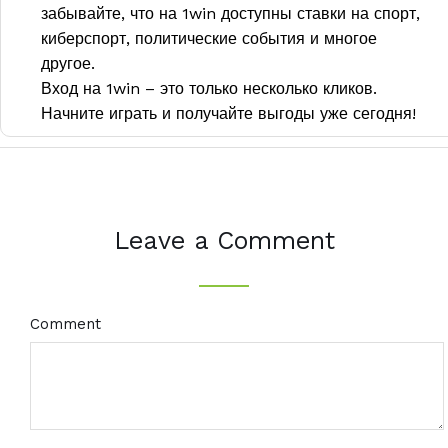
забывайте, что на 1win доступны ставки на спорт,
киберспорт, политические события и многое
другое.
Вход на 1win – это только несколько кликов.
Начните играть и получайте выгоды уже сегодня!
Leave a Comment
Comment