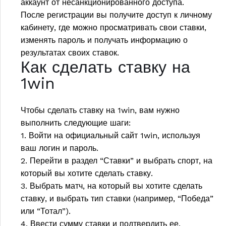
аккаунт от несанкционированного доступа.
После регистрации вы получите доступ к личному
кабинету, где можно просматривать свои ставки,
изменять пароль и получать информацию о
результатах своих ставок.
Как сделать ставку на
1win
Чтобы сделать ставку на 1win, вам нужно
выполнить следующие шаги:
1. Войти на официальный сайт 1win, используя
ваш логин и пароль.
2. Перейти в раздел “Ставки” и выбрать спорт, на
который вы хотите сделать ставку.
3. Выбрать матч, на который вы хотите сделать
ставку, и выбрать тип ставки (например, “Победа”
или “Тотал”).
4. Ввести сумму ставки и подтвердить ее.