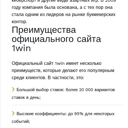
киберспорт и другие виды азартных игр. В 2009
году компания была основана, а с тех пор она
стала одним из лидеров на рынке букмекерских
контор.
Преимущества
официального сайта
1win
Официальный сайт 1win имеет несколько
преимуществ, которые делают его популярным
среди клиентов. В частности, это:
Большой выбор ставок: более 20 000 вариантов
ставок в день;
Высокие коэффициенты: до 95% для некоторых
событий;