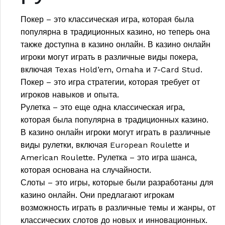
Покер – это классическая игра, которая была
популярна в традиционных казино, но теперь она
также доступна в казино онлайн. В казино онлайн
игроки могут играть в различные виды покера,
включая Texas Hold’em, Omaha и 7-Card Stud.
Покер – это игра стратегии, которая требует от
игроков навыков и опыта.
Рулетка – это еще одна классическая игра,
которая была популярна в традиционных казино.
В казино онлайн игроки могут играть в различные
виды рулетки, включая European Roulette и
American Roulette. Рулетка – это игра шанса,
которая основана на случайности.
Слоты – это игры, которые были разработаны для
казино онлайн. Они предлагают игрокам
возможность играть в различные темы и жанры, от
классических слотов до новых и инновационных.