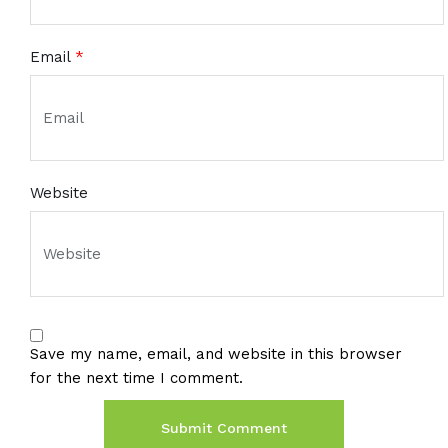
Email
*
Website
Save my name, email, and website in this browser
for the next time I comment.