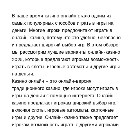
В наше время
казино
онлайн стало одним из
самых популярных способов играть в игры на
деньги. Многие игроки предпочитают играть в
онлайн-казино, потому что это удобно, безопасно
и предлагает широкий выбор игр. В этом обзоре
мы рассмотрим лучшие варианты онлайн-казино
2025, которые предлагают игрокам возможность
играть в слоты, игровые автоматы и другие игры
на деньги.
Казино онлайн – это онлайн-версия
традиционного казино, где игроки могут играть в
игры на деньги с помощью интернета. Онлайн-
казино предлагает игрокам широкий выбор игр,
включая слоты, игровые автоматы, карточные
игры и другие. Онлайн-казино также предлагает
игрокам возможность играть с другими игроками