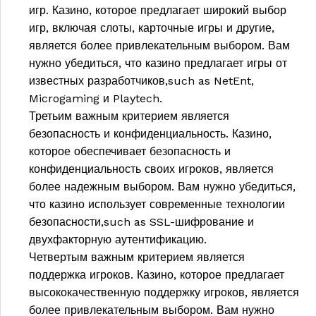
игр. Казино, которое предлагает широкий выбор
игр, включая слоты, карточные игры и другие,
является более привлекательным выбором. Вам
нужно убедиться, что казино предлагает игры от
известных разработчиков,such as NetEnt,
Microgaming и Playtech.
Третьим важным критерием является
безопасность и конфиденциальность. Казино,
которое обеспечивает безопасность и
конфиденциальность своих игроков, является
более надежным выбором. Вам нужно убедиться,
что казино использует современные технологии
безопасности,such as SSL-шифрование и
двухфакторную аутентификацию.
Четвертым важным критерием является
поддержка игроков. Казино, которое предлагает
высококачественную поддержку игроков, является
более привлекательным выбором. Вам нужно