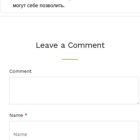
могут себе позволить.
Leave a Comment
Comment
Name
*