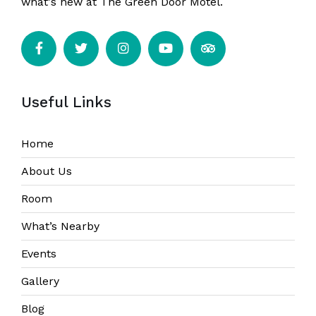
what's new at The Green Door Motel.
Useful Links
Home
About Us
Room
What’s Nearby
Events
Gallery
Blog