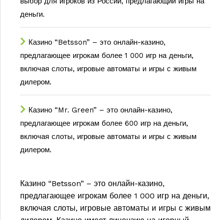
выбор для игроков из России, предлагающий игры на
деньги.
Казино “Betsson” – это онлайн-казино,
предлагающее игрокам более 1 000 игр на деньги,
включая слоты, игровые автоматы и игры с живым
дилером.
Казино “Mr. Green” – это онлайн-казино,
предлагающее игрокам более 600 игр на деньги,
включая слоты, игровые автоматы и игры с живым
дилером.
Казино “Betsson” – это онлайн-казино,
предлагающее игрокам более 1 000 игр на деньги,
включая слоты, игровые автоматы и игры с живым