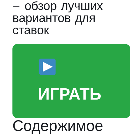
– обзор лучших
вариантов для
ставок
ИГРАТЬ
Содержимое