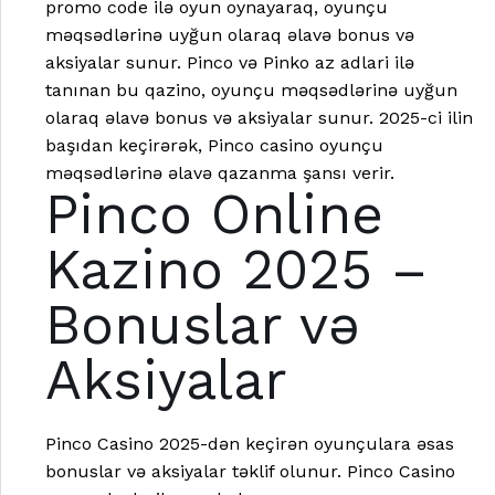
promo code ilə oyun oynayaraq, oyunçu
məqsədlərinə uyğun olaraq əlavə bonus və
aksiyalar sunur. Pinco və Pinko az adlari ilə
tanınan bu qazino, oyunçu məqsədlərinə uyğun
olaraq əlavə bonus və aksiyalar sunur. 2025-ci ilin
başıdan keçirərək, Pinco casino oyunçu
məqsədlərinə əlavə qazanma şansı verir.
Pinco Online
Kazino 2025 –
Bonuslar və
Aksiyalar
Pinco Casino 2025-dən keçirən oyunçulara əsas
bonuslar və aksiyalar təklif olunur. Pinco Casino