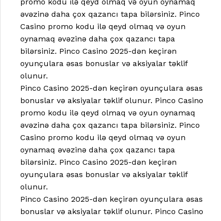
promo kodu ilə qeyd olmaq və oyun oynamaq
əvəzinə daha çox qazancı tapa bilərsiniz. Pinco
Casino promo kodu ilə qeyd olmaq və oyun
oynamaq əvəzinə daha çox qazancı tapa
bilərsiniz. Pinco Casino 2025-dən keçirən
oyunçulara əsas bonuslar və aksiyalar təklif
olunur.
Pinco Casino 2025-dən keçirən oyunçulara əsas
bonuslar və aksiyalar təklif olunur. Pinco Casino
promo kodu ilə qeyd olmaq və oyun oynamaq
əvəzinə daha çox qazancı tapa bilərsiniz. Pinco
Casino promo kodu ilə qeyd olmaq və oyun
oynamaq əvəzinə daha çox qazancı tapa
bilərsiniz. Pinco Casino 2025-dən keçirən
oyunçulara əsas bonuslar və aksiyalar təklif
olunur.
Pinco Casino 2025-dən keçirən oyunçulara əsas
bonuslar və aksiyalar təklif olunur. Pinco Casino