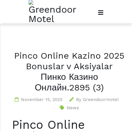
Pinco Online Kazino 2025
Bonuslar v Aksiyalar
Пинко Казино
Онлайн.2895 (3)
November 15, 2025
By
Greendoormotel
News
Pinco Online