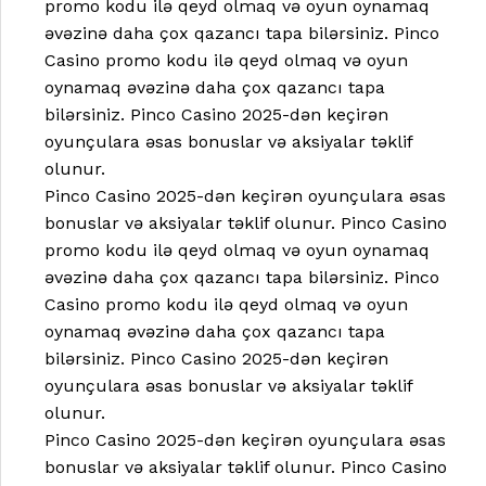
promo kodu ilə qeyd olmaq və oyun oynamaq
əvəzinə daha çox qazancı tapa bilərsiniz. Pinco
Casino promo kodu ilə qeyd olmaq və oyun
oynamaq əvəzinə daha çox qazancı tapa
bilərsiniz. Pinco Casino 2025-dən keçirən
oyunçulara əsas bonuslar və aksiyalar təklif
olunur.
Pinco Casino 2025-dən keçirən oyunçulara əsas
bonuslar və aksiyalar təklif olunur. Pinco Casino
promo kodu ilə qeyd olmaq və oyun oynamaq
əvəzinə daha çox qazancı tapa bilərsiniz. Pinco
Casino promo kodu ilə qeyd olmaq və oyun
oynamaq əvəzinə daha çox qazancı tapa
bilərsiniz. Pinco Casino 2025-dən keçirən
oyunçulara əsas bonuslar və aksiyalar təklif
olunur.
Pinco Casino 2025-dən keçirən oyunçulara əsas
bonuslar və aksiyalar təklif olunur. Pinco Casino