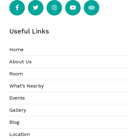
Useful Links
Home
About Us
Room
What’s Nearby
Events
Gallery
Blog
Location