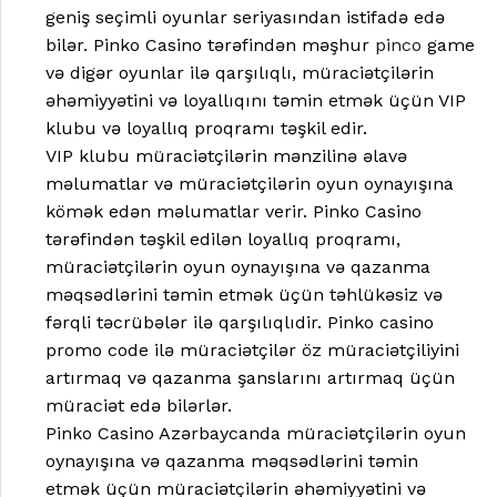
geniş seçimli oyunlar seriyasından istifadə edə
bilər. Pinko Casino tərəfindən məşhur
pinco
game
və digər oyunlar ilə qarşılıqlı, müraciətçilərin
əhəmiyyətini və loyallıqını təmin etmək üçün VIP
klubu və loyallıq proqramı təşkil edir.
VIP klubu müraciətçilərin mənzilinə əlavə
məlumatlar və müraciətçilərin oyun oynayışına
kömək edən məlumatlar verir. Pinko Casino
tərəfindən təşkil edilən loyallıq proqramı,
müraciətçilərin oyun oynayışına və qazanma
məqsədlərini təmin etmək üçün təhlükəsiz və
fərqli təcrübələr ilə qarşılıqlıdir. Pinko casino
promo code ilə müraciətçilər öz müraciətçiliyini
artırmaq və qazanma şanslarını artırmaq üçün
müraciət edə bilərlər.
Pinko Casino Azərbaycanda müraciətçilərin oyun
oynayışına və qazanma məqsədlərini təmin
etmək üçün müraciətçilərin əhəmiyyətini və