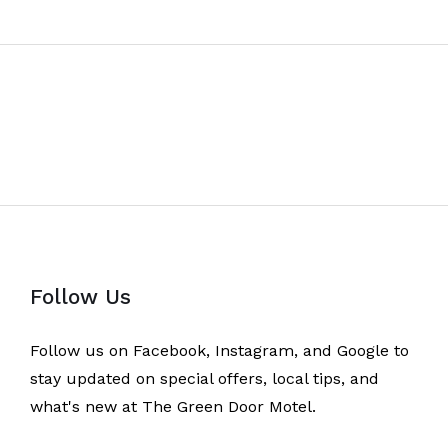
Follow Us
Follow us on Facebook, Instagram, and Google to
stay updated on special offers, local tips, and
what's new at The Green Door Motel.