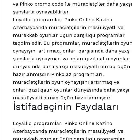
və Pinko promo code ilə müraciətçilər daha yaxşı
şanslarla oynayabilirlər.
Loyallıq proqramları Pinko Online Kazino
Azərbaycanda müraciətçilərin məsuliyyətli və
mürəkkəb oyunlar üçün qarşılıqlı proqramlar
təqdim edir. Bu proqramlar, müraciətçilərin oyun
oynayışını artırmaq, onları qarşısında daha yaxşı
şanslarla oynaymaq və onları qızıl qalın oyunlar
dünyasında daha yaxşı məsuliyyətli olmaq üçün
hazırlanmışdır. Pinko az proqramları,
müraciətçilərin oyun oynayışını artırmaq və
onları qızıl qalın oyunlar dünyasında daha yaxşı
məsuliyyətli olmaq üçün hazırlanmışdır.
İstifadəçinin Faydaları
Loyallıq proqramları Pinko Online Kazino
Azərbaycanda müraciətçilərin məsuliyyətli və
mürəkkəb oyunlar üçün qarşılıqlı proqramlar