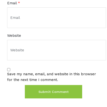
Email
*
Website
Save my name, email, and website in this browser
for the next time I comment.