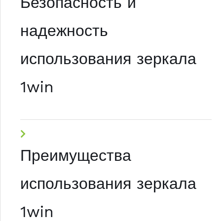
Безопасность и
надежность
использования зеркала
1win
Преимущества
использования зеркала
1win