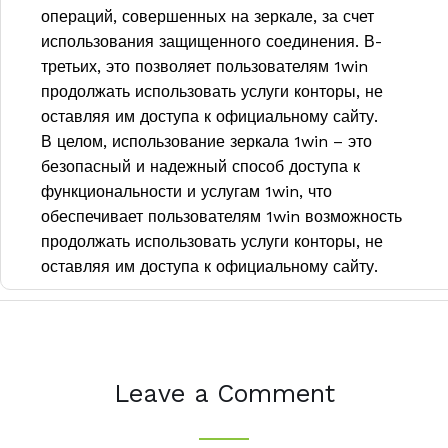
операций, совершенных на зеркале, за счет
использования защищенного соединения. В-
третьих, это позволяет пользователям 1win
продолжать использовать услуги конторы, не
оставляя им доступа к официальному сайту.
В целом, использование зеркала 1win – это
безопасный и надежный способ доступа к
функциональности и услугам 1win, что
обеспечивает пользователям 1win возможность
продолжать использовать услуги конторы, не
оставляя им доступа к официальному сайту.
Leave a Comment