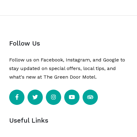
Follow Us
Follow us on Facebook, Instagram, and Google to
stay updated on special offers, local tips, and
what's new at The Green Door Motel.
Useful Links