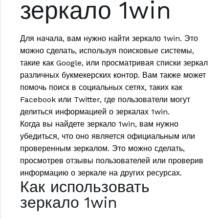
зеркало 1win
Для начала, вам нужно найти зеркало 1win. Это
можно сделать, используя поисковые системы,
такие как Google, или просматривая списки зеркал
различных букмекерских контор. Вам также может
помочь поиск в социальных сетях, таких как
Facebook или Twitter, где пользователи могут
делиться информацией о зеркалах 1win.
Когда вы найдете зеркало 1win, вам нужно
убедиться, что оно является официальным или
проверенным зеркалом. Это можно сделать,
просмотрев отзывы пользователей или проверив
информацию о зеркале на других ресурсах.
Как использовать
зеркало 1win