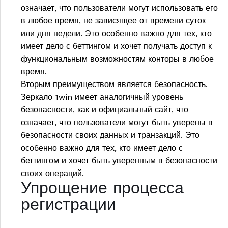
означает, что пользователи могут использовать его
в любое время, не зависящее от времени суток
или дня недели. Это особенно важно для тех, кто
имеет дело с беттингом и хочет получать доступ к
функциональным возможностям конторы в любое
время.
Вторым преимуществом является безопасность.
Зеркало 1win имеет аналогичный уровень
безопасности, как и официальный сайт, что
означает, что пользователи могут быть уверены в
безопасности своих данных и транзакций. Это
особенно важно для тех, кто имеет дело с
беттингом и хочет быть уверенным в безопасности
своих операций.
Упрощение процесса
регистрации