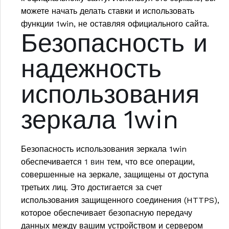
можете начать делать ставки и использовать
функции 1win, не оставляя официального сайта.
Безопасность и
надежность
использования
зеркала 1win
Безопасность использования зеркала 1win
обеспечивается
1 вин
тем, что все операции,
совершенные на зеркале, защищены от доступа
третьих лиц. Это достигается за счет
использования защищенного соединения (HTTPS),
которое обеспечивает безопасную передачу
данных между вашим устройством и сервером