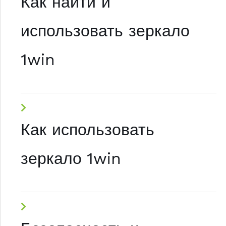
Как найти и
использовать зеркало
1win
Как использовать
зеркало 1win