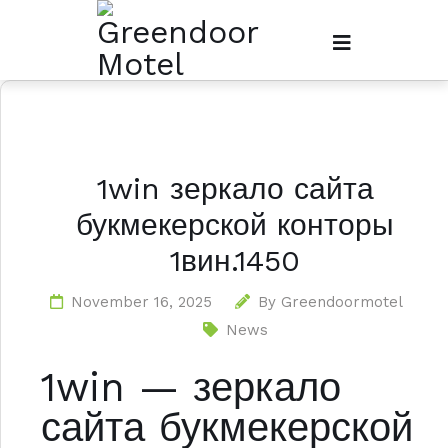
1win зеркало сайта
букмекерской конторы
1вин.1450
November 16, 2025
By
Greendoormotel
News
1win — зеркало
сайта букмекерской