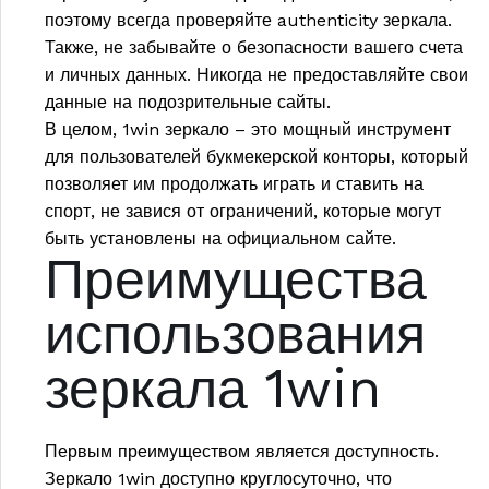
поэтому всегда проверяйте authenticity зеркала.
Также, не забывайте о безопасности вашего счета
и личных данных. Никогда не предоставляйте свои
данные на подозрительные сайты.
В целом, 1win зеркало – это мощный инструмент
для пользователей букмекерской конторы, который
позволяет им продолжать играть и ставить на
спорт, не завися от ограничений, которые могут
быть установлены на официальном сайте.
Преимущества
использования
зеркала 1win
Первым преимуществом является доступность.
Зеркало 1win доступно круглосуточно, что