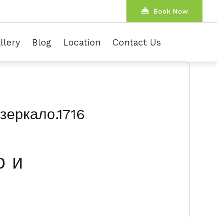
Book Now
llery
Blog
Location
Contact Us
зеркало.1716
о и