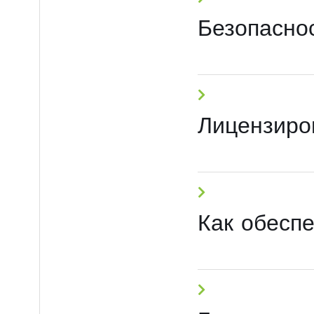
Безопасно
Лицензиро
Как обеспе