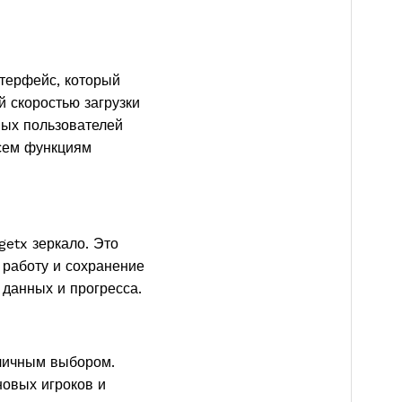
терфейс, который
й скоростью загрузки
вых пользователей
всем функциям
getx зеркало. Это
 работу и сохранение
 данных и прогресса.
тличным выбором.
новых игроков и