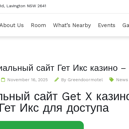
Rd, Lavington NSW 2641
About Us
Room
What’s Nearby
Events
Ga
альный сайт Гет Икс казино – 
November 16, 2025
By
Greendoormotel
News
ьный сайт Get X казин
Гет Икс для доступа