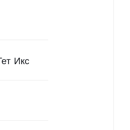
ет Икс