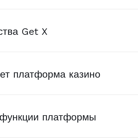
тва Get X
ает платформа казино
функции платформы