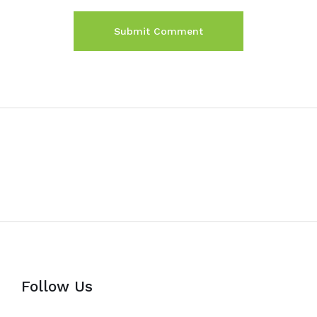
Follow Us