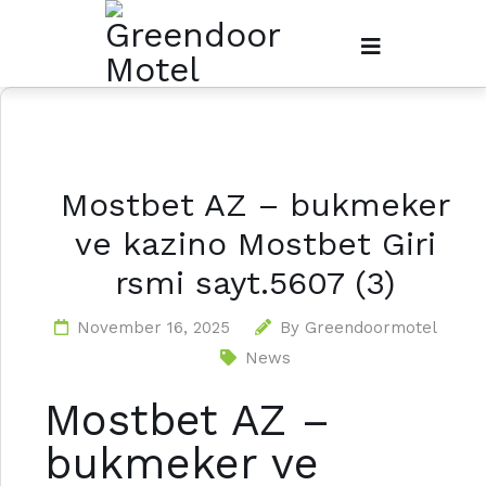
Mostbet AZ – bukmeker
ve kazino Mostbet Giri
rsmi sayt.5607 (3)
November 16, 2025
By
Greendoormotel
News
Mostbet AZ –
bukmeker ve