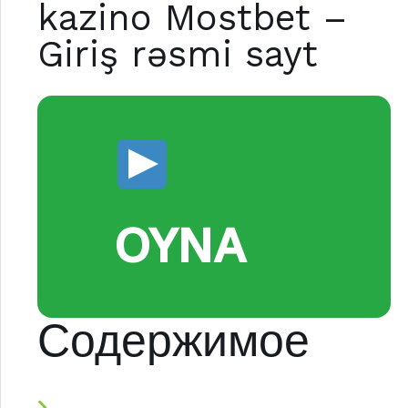
kazino Mostbet –
Giriş rəsmi sayt
OYNA
Содержимое