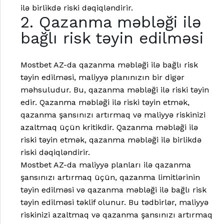
ilə birlikdə riski dəqiqləndirir.
2. Qazanma məbləği ilə
bağlı risk təyin edilməsi
Mostbet AZ-da qazanma məbləği ilə bağlı risk
təyin edilməsi, maliyyə planınızın bir digər
məhsuludur. Bu, qazanma məbləği ilə riski təyin
edir. Qazanma məbləği ilə riski təyin etmək,
qazanma şansınızı artırmaq və maliyyə riskinizi
azaltmaq üçün kritikdir. Qazanma məbləği ilə
riski təyin etmək, qazanma məbləği ilə birlikdə
riski dəqiqləndirir.
Mostbet AZ-da maliyyə planları ilə qazanma
şansınızı artırmaq üçün, qazanma limitlərinin
təyin edilməsi və qazanma məbləği ilə bağlı risk
təyin edilməsi təklif olunur. Bu tədbirlər, maliyyə
riskinizi azaltmaq və qazanma şansınızı artırmaq