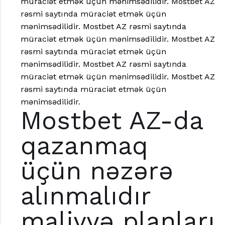
müraciət etmək üçün mənimsədilidir. Mostbet AZ
rəsmi saytında müraciət etmək üçün
mənimsədilidir. Mostbet AZ rəsmi saytında
müraciət etmək üçün mənimsədilidir. Mostbet AZ
rəsmi saytında müraciət etmək üçün
mənimsədilidir. Mostbet AZ rəsmi saytında
müraciət etmək üçün mənimsədilidir. Mostbet AZ
rəsmi saytında müraciət etmək üçün
mənimsədilidir.
Mostbet AZ-da
qazanmaq
üçün nəzərə
alınmalıdır
maliyyə planları