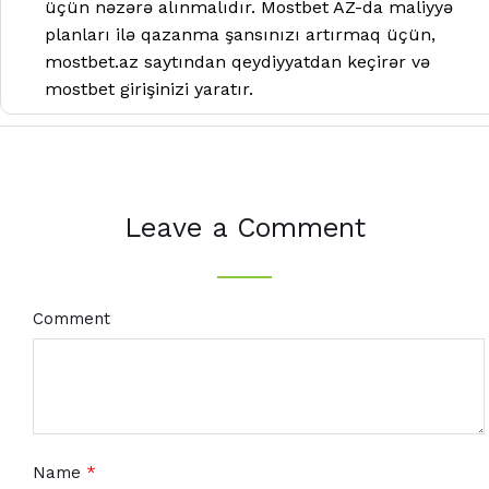
üçün nəzərə alınmalıdır. Mostbet AZ-da maliyyə
planları ilə qazanma şansınızı artırmaq üçün,
mostbet.az saytından qeydiyyatdan keçirər və
mostbet girişinizi yaratır.
Leave a Comment
Comment
Name
*