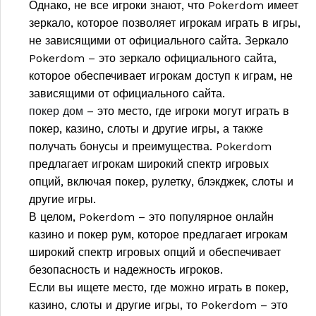
Однако, не все игроки знают, что Pokerdom имеет
зеркало, которое позволяет игрокам играть в игры,
не зависящими от официального сайта. Зеркало
Pokerdom – это зеркало официального сайта,
которое обеспечивает игрокам доступ к играм, не
зависящими от официального сайта.
покер дом
– это место, где игроки могут играть в
покер, казино, слоты и другие игры, а также
получать бонусы и преимущества. Pokerdom
предлагает игрокам широкий спектр игровых
опций, включая покер, рулетку, блэкджек, слоты и
другие игры.
В целом, Pokerdom – это популярное онлайн
казино и покер рум, которое предлагает игрокам
широкий спектр игровых опций и обеспечивает
безопасность и надежность игроков.
Если вы ищете место, где можно играть в покер,
казино, слоты и другие игры, то Pokerdom – это