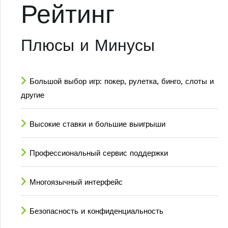
Рейтинг
Плюсы и Минусы
Большой выбор игр: покер, рулетка, бинго, слоты и
другие
Высокие ставки и большие выигрыши
Профессиональный сервис поддержки
Многоязычный интерфейс
Безопасность и конфиденциальность