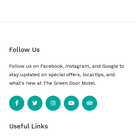
Follow Us
Follow us on Facebook, Instagram, and Google to
stay updated on special offers, local tips, and
what's new at The Green Door Motel.
Useful Links