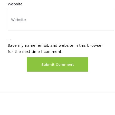
Website
Save my name, email, and website in this browser
for the next time I comment.