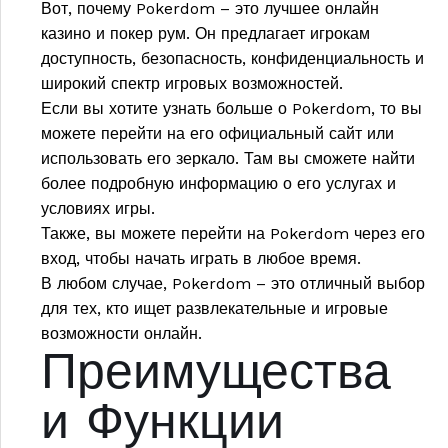
Вот, почему Pokerdom – это лучшее онлайн
казино и покер рум. Он предлагает игрокам
доступность, безопасность, конфиденциальность и
широкий спектр игровых возможностей.
Если вы хотите узнать больше о Pokerdom, то вы
можете перейти на его официальный сайт или
использовать его зеркало. Там вы сможете найти
более подробную информацию о его услугах и
условиях игры.
Также, вы можете перейти на Pokerdom через его
вход, чтобы начать играть в любое время.
В любом случае, Pokerdom – это отличный выбор
для тех, кто ищет развлекательные и игровые
возможности онлайн.
Преимущества
и Функции