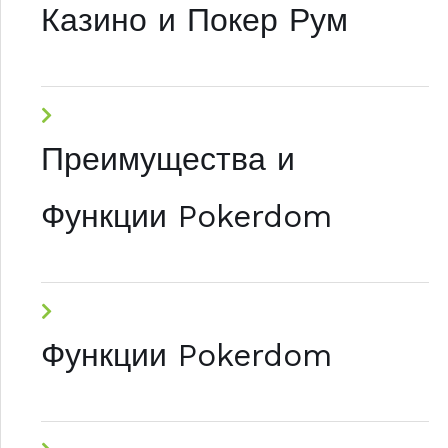
Казино и Покер Рум
Преимущества и
Функции Pokerdom
Функции Pokerdom