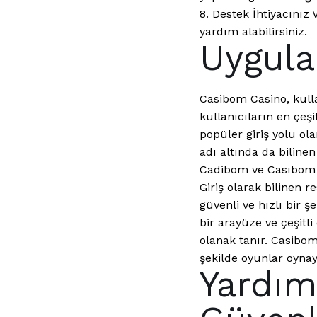
8. Destek İhtiyacınız
yardım alabilirsiniz.
Uygula
Casibom Casino, kull
kullanıcıların en çeşi
popüler giriş yolu ol
adı altında da bilinen
Cadibom ve Casıbom g
Giriş olarak bilinen r
güvenli ve hızlı bir 
bir arayüze ve çeşitli
olanak tanır. Casibom
şekilde oyunlar oynaya
Yardım