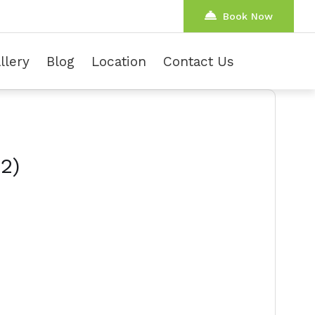
Book Now
llery
Blog
Location
Contact Us
2)