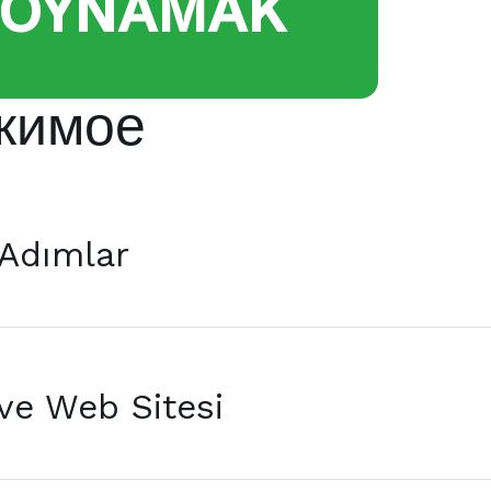
OYNAMAK
жимое
 Adımlar
ve Web Sitesi