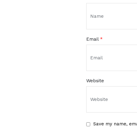
Email
*
Website
Save my name, emai