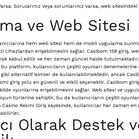
 Varsa: Sorularınız veya sorunlarınız varsa, web sitesind
ma ve Web Sitesi
anıcılarına hem web sitesi hem de mobil uygulama sunmak
tli cihazlardan erişebilmesini sağlar. Casibom 158 giriş, we
arak kabul edilir ve her zaman güncel halde tutulmaktadır
 bu platform, kullanıcıların çeşitli oyunları denemelerine 
ibi alternatif isimler de kullanılabilmektedir, ancak Cas
esmi giriş yolu en güvenli ve etkili seçenektir. Casibom giriş
şekilde oyunlarına erişebilmesini sağlar. Web sitesi ve uygu
 oyun türlerine sahiptir, bu da kullanıcıların çeşitli oyunl
 Casino Resmi Giriş sayesinde, kullanıcılar her zaman en 
bilirler.
cı Olarak Destek v