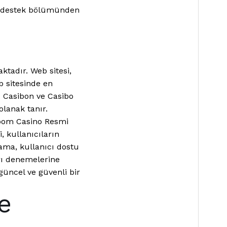
eki destek bölümünden
tadır. Web sitesi,
b sitesinde en
. Casibon ve Casibo
olanak tanır.
ibom Casino Resmi
i, kullanıcıların
lama, kullanıcı dostu
arı denemelerine
güncel ve güvenli bir
e