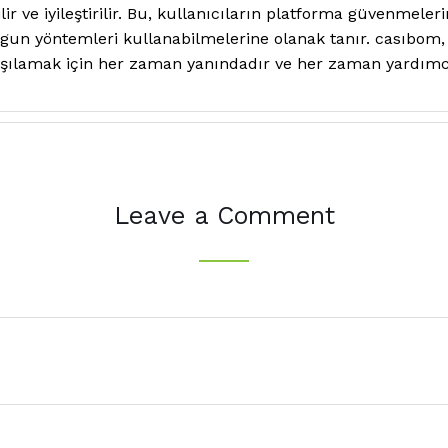
ilir ve iyileştirilir. Bu, kullanıcıların platforma güvenmeleri
gun yöntemleri kullanabilmelerine olanak tanır. casıbom, 
karşılamak için her zaman yanındadır ve her zaman yardımc
Leave a Comment