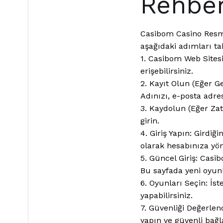
Rehber
Casibom Casino Resmi 
aşağıdaki adımları ta
1. Casibom Web Sitesi
erişebilirsiniz.
2. Kayıt Olun (Eğer G
Adınızı, e-posta adresi
3. Kaydolun (Eğer Zate
girin.
4. Giriş Yapın: Girdiğ
olarak hesabınıza yön
5. Güncel Giriş: Casib
Bu sayfada yeni oyunl
6. Oyunları Seçin: İs
yapabilirsiniz.
7. Güvenliği Değerlen
yapın ve güvenli bağla