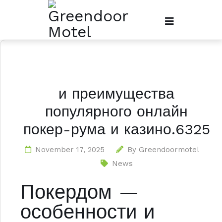
и преимущества
популярного онлайн
покер-рума и казино.6325
November 17, 2025
By
Greendoormotel
News
Покердом —
особенности и