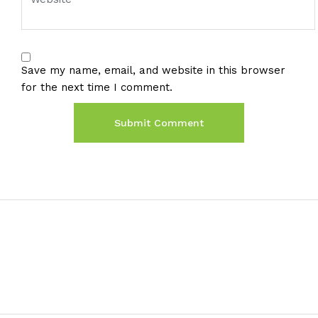
Save my name, email, and website in this browser
for the next time I comment.